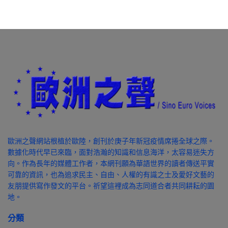
歐洲之聲網站根植於歐陸，創刊於庚子年新冠疫情席捲全球之際。
數據化時代早已來臨，面對浩瀚的知識和信息海洋，太容易迷失方
向。作為長年的媒體工作者，本網刊願為華語世界的讀者傳送平實
可靠的資訊，也為追求民主、自由、人權的有識之士及愛好文藝的
友朋提供寫作發文的平台。祈望這裡成為志同道合者共同耕耘的園
地。
分類