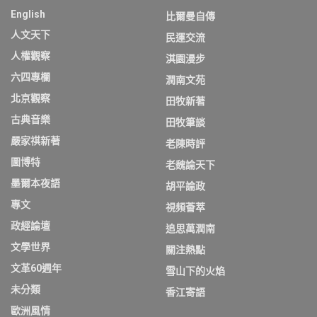
English
比爾曼自傳
人文天下
民運交流
人權觀察
淇園漫步
六四專欄
潤南文苑
北京觀察
田牧新著
古典音樂
田牧筆談
嚴家祺新著
老陳時評
圖博特
老魏論天下
墨爾本夜語
胡平論政
專文
視頻薈萃
政經論壇
追思萬潤南
文學世界
關注熱點
文革60週年
雪山下的火焰
未分類
香江寄語
歐洲風情