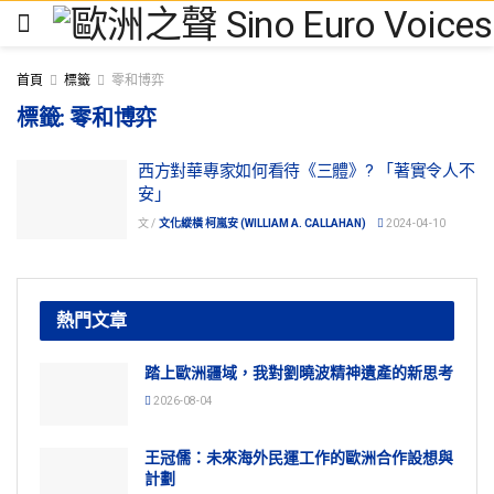
首頁
標籤
零和博弈
標籤:
零和博弈
西方對華專家如何看待《三體》? 「著實令人不
安」
文 /
文化縱橫 柯嵐安 (WILLIAM A. CALLAHAN)
2024-04-10
熱門文章
踏上歐洲疆域，我對劉曉波精神遺產的新思考
2026-08-04
王冠儒：未來海外民運工作的歐洲合作設想與
計劃