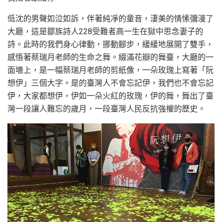
低沈的男聲如泣如訴，伴著純凈的童音，淒美的情愫彌漫了
大廳，這是鄒族詩人228受難者高一生在獄中思念妻子的
詩。此時的我們身心律動，挪動腳步，緩緩地展開了雙手，
感悟著蔡瑞月老師的生命之舞。綴滿花瓣的舞臺，大廳的一
面墻上，是一幅蔡瑞月老師的剪紙像，一朵玫瑰上寫著「阮
想伊」三個大字。是的臺灣人不會忘記伊，我們也不會忘記
伊，大家都想伊，伊如一朵火紅的玫瑰，伊的舞，舞出了臺
灣一段讓人難忘的歲月，一段臺灣人民反抗強權的歷史。