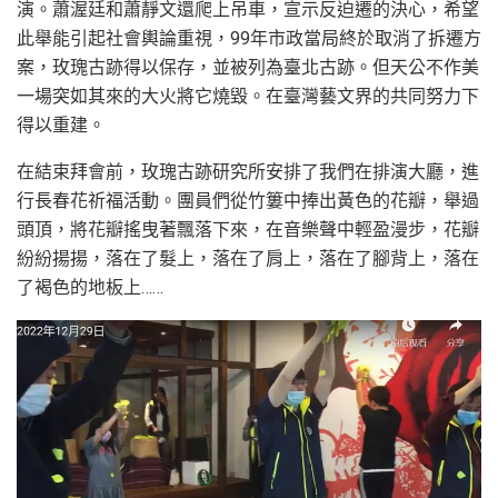
演。蕭渥廷和蕭靜文還爬上吊車，宣示反迫遷的決心，希望
此舉能引起社會輿論重視，99年市政當局終於取消了拆遷方
案，玫瑰古跡得以保存，並被列為臺北古跡。但天公不作美
一場突如其來的大火將它燒毀。在臺灣藝文界的共同努力下
得以重建。
在結束拜會前，玫瑰古跡研究所安排了我們在排演大廳，進
行長春花祈福活動。團員們從竹簍中捧出黃色的花瓣，舉過
頭頂，將花瓣搖曳著飄落下來，在音樂聲中輕盈漫步，花瓣
紛紛揚揚，落在了髮上，落在了肩上，落在了腳背上，落在
了褐色的地板上……