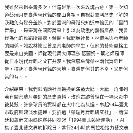
我雖然來過臺灣多次，但這是第一次來玫瑰古跡，第一次知
道蔡瑞月是臺灣現代舞的開山鼻祖。自視對臺灣歷史了解的
我難免有幾分羞愧。對於臺灣的舞蹈只知道林懷民的「雲門
舞集」，是臺灣在國際舞臺上引以為驕傲的藝術產品，我曾
經為他的舞蹈所震撼，傾倒。我問顧社長，林懷民與蔡老師
的關係。她說林懷民曾是蔡老師的學生，但他的藝術風格主
要是來自美國，師從現代舞大師瑪莎·葛蘭姆。蔡老師是師
從日本現代舞蹈之父石井漠。我深感臺灣蔡林兩代舞蹈巨
擘，撐起了臺灣現代舞的天地。臺灣是何其的不幸，又是何
其的有幸。
介紹結束，我們跟隨顧社長轉換到演藝大廳，大廳一角陣列
著有關蔡瑞月老師的歷史資料。玫瑰古跡曾經在一場火災中
被焚毀，許多珍貴的資料都在火中化為灰燼。事起94年臺北
市政府興建淡水捷運，要拆遷「蔡瑞月舞蹈研究社」，蕭渥
廷和蕭靜文兩姊妹遂共同發起「1994臺北藝術運動」，召
集了臺北藝文界於拆除日，進行24小時的馬拉松接力藝文表