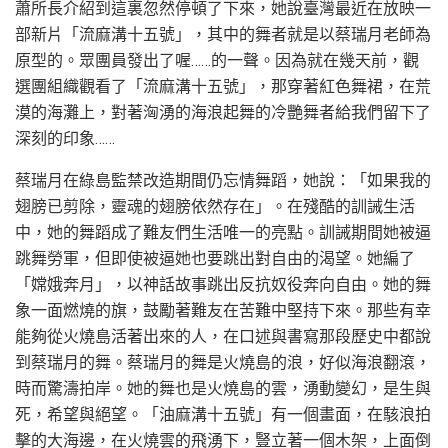
蕭所長介紹到這裏忽然停頓了下來，她說臺灣最近在放映一
部新片「流麻溝十五號」，其中的舞者就是以蔡瑞月老師為
原型的。眾團員發出了喔……的一聲。因為就在幾天前，觀
選團組織觀看了「流麻溝十五號」，那穿著紅色舞裙，在荒
漠的海灘上，對著洶湧的海浪起舞的冷艷舞者給我們留下了
深刻的印象……
蔡瑞月在綠島監禁改造期間仍忘情舞蹈，她說：「如果我的
翅膀已剪除，靈魂的翅膀依然存在」。在殘酷的訓誡生活
中，她的舞蹈成了難友們生活唯一的亮點。訓誡期間她被逼
跳舞勞軍，但即使被逼她也要跳出對自由的渴望。她編了
「嫦娥奔月」，以神話故事跳出反抗奴役奔向自由。她的舞
象一面燃燒的旗，鼓勵著難友在苦難中堅持下來。那些有幸
能夠從火燒島活著出來的人，在口述與書寫那段歷史中都說
到蔡瑞月的舞。蔡瑞月的舞是火燒島的浪，好似海浪翻滾，
時而驚濤拍岸。她的舞也是火燒島的雲，湧動變幻，是生與
死，希望與絕望。「油麻溝十五號」有一個畫面，在駭浪拍
擊的大海邊，在火燒雲的飛湧下，豎立著一個木架，上面倒