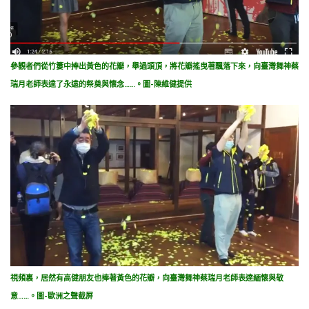
參觀者們從竹簍中捧出黃色的花瓣，舉過頭頂，將花瓣搖曳著飄落下來，向臺灣舞神蔡
瑞月老師表達了永遠的祭奠與懷念……。圖-陳維健提供
視頻裏，居然有高健朋友也捧著黃色的花瓣，向臺灣舞神蔡瑞月老師表達緬懷與敬
意……。圖-歐洲之聲截屏