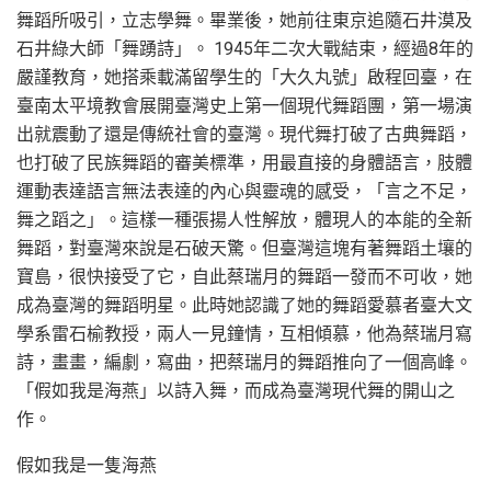
舞蹈所吸引，立志學舞。畢業後，她前往東京追隨石井漠及
石井綠大師「舞踴詩」。 1945年二次大戰結束，經過8年的
嚴謹教育，她搭乘載滿留學生的「大久丸號」啟程回臺，在
臺南太平境教會展開臺灣史上第一個現代舞蹈團，第一場演
出就震動了還是傳統社會的臺灣。現代舞打破了古典舞蹈，
也打破了民族舞蹈的審美標準，用最直接的身體語言，肢體
運動表達語言無法表達的內心與靈魂的感受，「言之不足，
舞之蹈之」。這樣一種張揚人性解放，體現人的本能的全新
舞蹈，對臺灣來說是石破天驚。但臺灣這塊有著舞蹈土壤的
寶島，很快接受了它，自此蔡瑞月的舞蹈一發而不可收，她
成為臺灣的舞蹈明星。此時她認識了她的舞蹈愛慕者臺大文
學系雷石榆教授，兩人一見鐘情，互相傾慕，他為蔡瑞月寫
詩，畫畫，編劇，寫曲，把蔡瑞月的舞蹈推向了一個高峰。
「假如我是海燕」以詩入舞，而成為臺灣現代舞的開山之
作。
假如我是一隻海燕