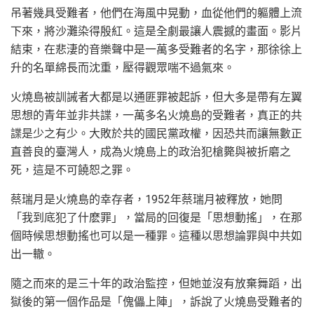
吊著幾具受難者，他們在海風中晃動，血從他們的軀體上流
下來，將沙灘染得殷紅。這是全劇最讓人震撼的畫面。影片
結束，在悲淒的音樂聲中是一萬多受難者的名字，那徐徐上
升的名單綿長而沈重，壓得觀眾喘不過氣來。
火燒島被訓誡者大都是以通匪罪被起訴，但大多是帶有左翼
思想的青年並非共諜，一萬多名火燒島的受難者，真正的共
諜是少之有少。大敗於共的國民黨政權，因恐共而讓無數正
直善良的臺灣人，成為火燒島上的政治犯槍斃與被折磨之
死，這是不可饒恕之罪。
蔡瑞月是火燒島的幸存者，1952年蔡瑞月被釋放，她問
「我到底犯了什麽罪」，當局的回復是「思想動搖」，在那
個時候思想動搖也可以是一種罪。這種以思想論罪與中共如
出一轍。
隨之而來的是三十年的政治監控，但她並沒有放棄舞蹈，出
獄後的第一個作品是「傀儡上陣」，訴說了火燒島受難者的