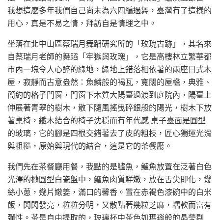
我想這麽多年我們自己尚未為六四編過舞，臺灣有了這樣的
用心，真是不易之情，拜訪自是情理之中。
坐落在北中山區蔡瑞月舞蹈研究所的「玫瑰古跡」，其名來
自蔡瑞月老師的舞蹈「牢獄與玫瑰」，它是高樓林立繁華都
市內一塊令人心醉的綠地，綠地上錯落相依著的兩座日式木
屋，寂靜而古意盎然：魚鱗般的褐瓦，寬闊的屋檐，典雅、
簡約的格子門窗，門窗下木質大陽臺過渡到庭院內，陽臺上
伸展著青翠的樹木，散下隨風搖曳碎銀般的陽光，樹木下放
著桌椅，鐵木結合的椅子沈穩而有年代感 桌子臺面是圓型
的玻璃，它的腳是四根交錯著去了皮的粗枝，匠心獨運光滑
與粗糙，原始與現代的結合，這是它的茶餐廳。
我們先在茶餐廳用餐，我點的是鱸魚，鱸魚放置在泛著白色
光澤的橢圓型白瓷盤中，鱸魚肉質鮮嫩，放在舌尖即化，幾
絲小蔥，幾片嫩姜，滿口的馨香。置在赤褐色漆碗中的白米
飯，閃閃發亮，粒粒分明，又散點著幾粒芝麻，糯軟而富有
彈性。茶是自由提取的，玻璃杯中茶色如瑪瑙般的晶瑩剔