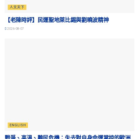
人文天下
【老陳時評】民運聖地萊比錫與劉曉波精神
2026-08-07
ENGLISH
戰爭、高溫、難民危機：失去對自身命運掌控的歐洲