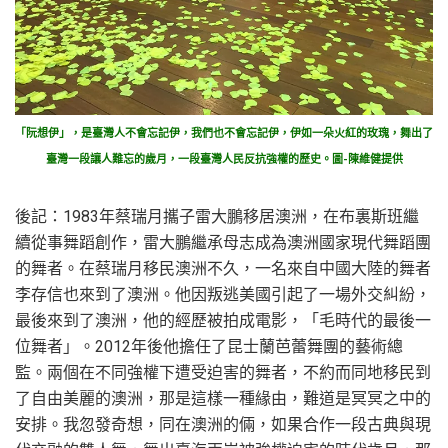
「阮想伊」，是臺灣人不會忘記伊，我們也不會忘記伊，伊如一朵火紅的玫瑰，舞出了
臺灣一段讓人難忘的歲月，一段臺灣人民反抗強權的歷史。圖-陳維健提供
後記：1983年蔡瑞月攜子雷大鵬移居澳洲，在布裏斯班繼
續從事舞蹈創作，雷大鵬繼承母志成為澳洲國家現代舞蹈團
的舞者。在蔡瑞月移民澳洲不久，一名來自中國大陸的舞者
李存信也來到了澳洲。他因叛逃美國引起了一場外交糾紛，
最後來到了澳洲，他的經歷被拍成電影，「毛時代的最後一
位舞者」。2012年後他擔任了昆士蘭芭蕾舞團的藝術總
監。兩個在不同強權下遭受迫害的舞者，不約而同地移民到
了自由美麗的澳洲，那是這樣一種緣由，難道是冥冥之中的
安排。我忽發奇想，同在澳洲的倆，如果合作一段古典與現