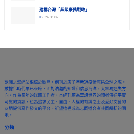
建構台灣「超級豪豬戰略」
2026-08-06
歐洲之聲網站根植於歐陸，創刊於庚子年新冠疫情席捲全球之際。
數據化時代早已來臨，面對浩瀚的知識和信息海洋，太容易迷失方
向。作為長年的媒體工作者，本網刊願為華語世界的讀者傳送平實
可靠的資訊，也為追求民主、自由、人權的有識之士及愛好文藝的
友朋提供寫作發文的平台。祈望這裡成為志同道合者共同耕耘的園
地。
分類