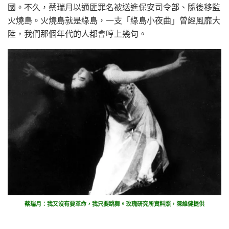
國。不久，蔡瑞月以通匪罪名被送進保安司令部、隨後移監
火燒島。火燒島就是綠島，一支「綠島小夜曲」曾經風靡大
陸，我們那個年代的人都會哼上幾句。
蔡瑞月：我又沒有要革命，我只要跳舞。玫瑰研究所資料照，陳維健提供