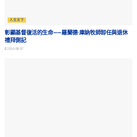
人文天下
彰顯基督復活的生命——羅蘭德·庫訥牧師卸任與退休
禮拜側記
2026-08-07