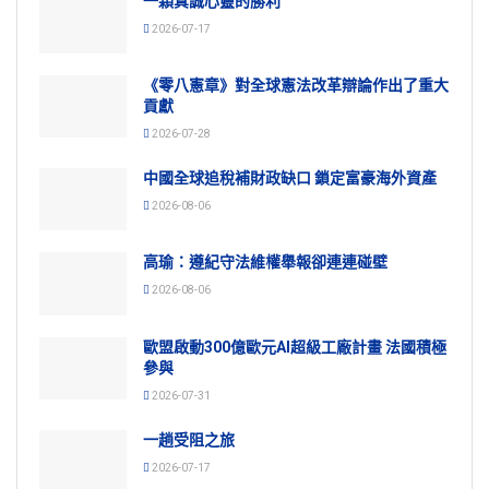
一顆真誠心靈的勝利
2026-07-17
《零八憲章》對全球憲法改革辯論作出了重大
貢獻
2026-07-28
中國全球追稅補財政缺口 鎖定富豪海外資產
2026-08-06
高瑜：遵紀守法維權舉報卻連連碰壁
2026-08-06
歐盟啟動300億歐元AI超級工廠計畫 法國積極
參與
2026-07-31
一趟受阻之旅
2026-07-17