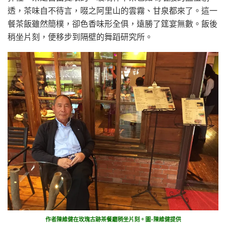
透，茶味自不待言，啜之阿里山的雲霧、甘泉都來了。這一
餐茶飯雖然簡樸，卻色香味形全俱，遠勝了筳宴無數。飯後
稍坐片刻，便移步到隔壁的舞蹈研究所。
作者陳維健在玫瑰古跡茶餐廳稍坐片刻。圖-陳維健提供