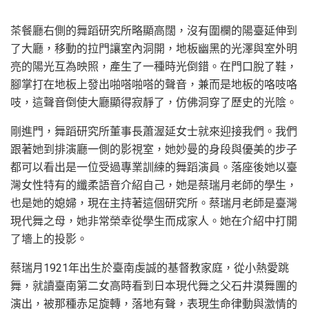
茶餐廳右側的舞蹈研究所略顯高闊，沒有圍欄的陽臺延伸到
了大廳，移動的拉門讓室內洞開，地板幽黑的光澤與室外明
亮的陽光互為映照，產生了一種時光倒錯。在門口脫了鞋，
腳掌打在地板上發出啪嗒啪嗒的聲音，兼而是地板的咯吱咯
吱，這聲音倒使大廳顯得寂靜了，仿佛洞穿了歷史的光陰。
剛進門，舞蹈研究所董事長蕭渥延女士就來迎接我們。我們
跟著她到排演廳一側的影視室，她妙曼的身段與優美的步子
都可以看出是一位受過專業訓練的舞蹈演員。落座後她以臺
灣女性特有的纖柔語音介紹自己，她是蔡瑞月老師的學生，
也是她的媳婦，現在主持著這個研究所。蔡瑞月老師是臺灣
現代舞之母，她非常榮幸從學生而成家人。她在介紹中打開
了墻上的投影。
蔡瑞月1921年出生於臺南虔誠的基督教家庭，從小熱愛跳
舞，就讀臺南第二女高時看到日本現代舞之父石井漠舞團的
演出，被那種赤足旋轉，落地有聲，表現生命律動與激情的