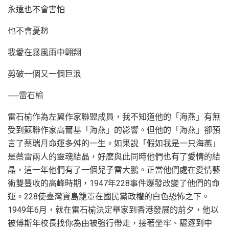
永遠也不會害怕
也不會憂愁
我愛在暴風雨中翺翔
剪破一個又一個巨浪
──雷石榆
雷石榆作為左翼作家聯盟成員，我不知道他的「海燕」有無
受到蘇聯作家高爾基「海燕」的影響。但他的「海燕」卻預
言了蔡瑞月命運多舛的一生。如果說「假如我是一只海燕」
是蔡雷兩人的靈魂結晶，好麽與此同時他們也有了愛情的結
晶，這一年他們有了一個兒子雷大鵬。正當他們處在愛情藝
術雙豐收的高峰時期，1947年228事件爆發改變了他們的命
運。228使臺灣寶島籠罩在國民黨政權的白色恐怖之下。
1949年6月，就在雷石榆決定舉家到香港發展的前夕，他以
被傅斯年校長找你為由被強行帶走，接著坐牢、驅逐到中