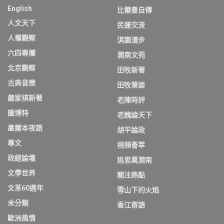
English
比爾曼自傳
人文天下
民運交流
人權觀察
淇園漫步
六四專欄
潤南文苑
北京觀察
田牧新著
古典音樂
田牧筆談
嚴家祺新著
老陳時評
圖博特
老魏論天下
墨爾本夜語
胡平論政
專文
視頻薈萃
政經論壇
追思萬潤南
文學世界
關注熱點
文革60週年
雪山下的火焰
未分類
香江寄語
歐洲風情