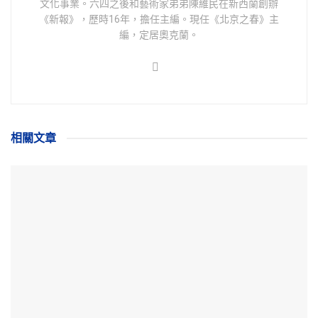
文化事業。六四之後和藝術家弟弟陳維民在新西蘭創辦
《新報》，歷時16年，擔任主編。現任《北京之春》主
編，定居奧克蘭。
相關
文章