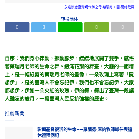
永遠懷念臺灣現代舞之母-蔡瑞月。圖-網絡截屏
转换简体
自序：我們身心律動，挪動腳步，緩緩地展開了雙手，感悟
著蔡瑞月老師的生命之舞。綴滿花瓣的舞臺，大廳的一面墻
上，是一幅紙剪的蔡瑞月老師的畫像，一朵玫瑰上寫著「阮
想伊」，是的臺灣人不會忘記伊，我們也不會忘記伊，大家
都想伊，伊如一朵火紅的玫瑰，伊的舞，舞出了臺灣一段讓
人難忘的歲月，一段臺灣人民反抗強權的歷史。
推薦新聞
彰顯基督復活的生命——羅蘭德·庫訥牧師卸任與退
休禮拜側記