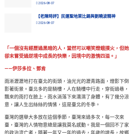
2026-08-07
【老陳時評】民運聖地萊比錫與劉曉波精神
2026-08-07
「一個沒有經歷過黑暗的人，當然可以嘲笑燈蛾撲火，但她
卻末嘗受過逆境中成長的快樂，因境中的激情四溢。」
——伊莎多拉、鄧肯
雨淅瀝瀝地打在臺北的街頭，油光光的瀝青路面，燈影下倒
影著街景。臺北多的是騎樓，人在騎樓中行走，穿街過巷，
飄來的雨打在臉上，雨水淌落下來濡濕了身體，有了幾分涼
意，讓人生出絲絲的情愫，這是臺北的冬季。
臺灣的選舉大多放在這個季節，臺灣來過多次，每一次來
臺，臺灣的人情物意總是讓我莫名感動。我是一個回不了家
的政治流亡者，隨著一年又一年的過去，年歲的增長，故鄉