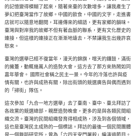
的記憶變得模糊了起來，隨著來臺的次數增多，讓我產生了
夢幻把臺灣當作了故鄉。中國的飲食，中國的文字，走進書
店就可以隨意地翻閱，耳邊傳來的細語，更有家鄉的韻味。
臺灣與對岸我的故鄉不但有著血脈的聯系，更有文化歷史的
連接，但這樣的連接正在漸漸地遠去，不禁讓我生出幾許哀
愁來。
臺灣的選舉已經不復當年，漫天的錦旗，喧天的鑼鼓，滿街
的擁躉，動輒幾萬人的造勢大會，這方去了那方來熱鬧如同
嘉年華會。 國際社會稱之民主一景。今年的冷落也許與疫
情有關，也許與成熟有關，除出街頭的競選廣告與偶而遇到
的「掃街」隊伍。
這次參加「九合一地方選舉」去了臺南、臺中、臺北拜訪了
各政黨的競選總部，親歷造勢晚會，更多的是與各類民間組
織交流。臺灣的民間組織發育得相成熟，涉及到各個領域，
這也是臺灣民主成熟的一個標誌。拜訪的最後一個民間團體
是一個舞蹈研究所，曾為「六四天安門屠殺」編演過節目。