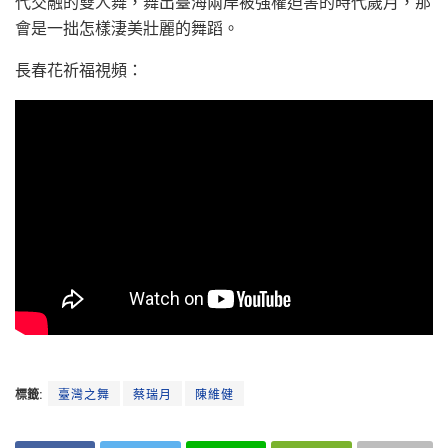
代交融的雙人舞，舞出臺海兩岸被強權迫害的時代歲月，那
會是一拙怎樣淒美壯麗的舞蹈。
長春花祈福視頻：
標籤:
臺灣之舞
蔡瑞月
陳維健