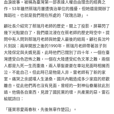
血淚故事。被稱為臺灣第一部表達人權自由理念的經典之
作。53年雖然蔡瑞月屢遭情治單位的搔擾，但她還是開辦了
舞蹈社，也就是我們現在所處的「玫瑰古跡」。
顧社長介紹完了蔡瑞月老師的歷史，關上了投影，屏幕閃了
幾下光點變白了，我們還沈浸在在蔡老師的歷史時空中。提
問中有人問到蔡瑞月老師與她愛人最後的結局。顧社長沈吟
片刻說：兩岸開放之後的1990年，蔡瑞月老師帶著孩子到
大陸保定與夫婿見面，此時他們已闊別了四十年，一個在臺
灣遭受白色恐怖之難，一個在大陸遭受紅色文革之難，兩個
人都是九死一生而重逢，兩人華髮蒼蒼在車站見面時相擁而
泣，不能自己。但此時已是物是人非，雷老師有了新的家
室。痛哭之余感嘆人生滄桑，國共內戰造成多少家庭的悲歡
離合。從此他們再也沒有見面，曾經的一對神仙眷屬就此別
過。他倆各自東西，見證了國民黨的壞，共產黨的惡。雷石
榆賦詩曰：
「蓬萊恩愛兩春秋，先後無辜作楚囚」。