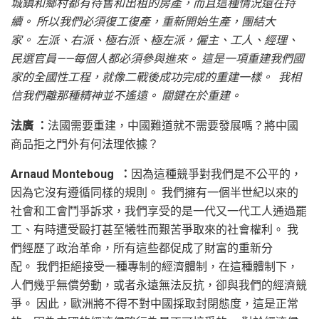
城鎮和鄉村都有待售和出租的房產，而且這種情況還在持
續。 所以我們必須復工復產，重新開始生產，團結大
家。 左派、右派、極右派、極左派，僱主、工人、經理、
民選官員——每個人都必須參與進來。 這是一項重建我們國
家的全國性工程，就像二戰後成功完成的重建一樣。 我相
信我們離那種精神並不遙遠。 關鍵在於重建。
法廣 ：
法國需要重建，中國難道就不需要發展嗎？將中國
商品拒之門外有何法理依據？
Arnaud Monteboug ：
因為這種競爭對我們是不公平的，
因為它沒有遵循同樣的規則。 我們擁有一個半世紀以來的
社會和工會鬥爭訴求，我們享受的是一代又一代工人通過罷
工、有時遭受毆打甚至犧牲而艱苦爭取來的社會權利。 我
們經歷了政治革命，所有這些都促成了財富的重新分
配。 我們拒絕接受一種專制的經濟體制，在這種體制下，
人們幾乎無償勞動，或者永遠無法反抗，卻與我們的經濟競
爭。 因此，歐洲將不得不對中國採取封閉態度，這是正常