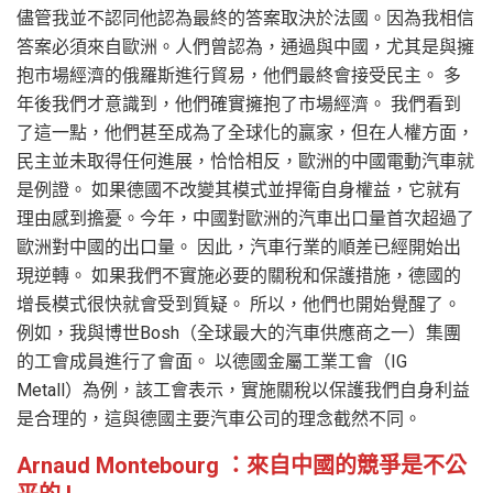
儘管我並不認同他認為最終的答案取決於法國。因為我相信
答案必須來自歐洲。人們曾認為，通過與中國，尤其是與擁
抱市場經濟的俄羅斯進行貿易，他們最終會接受民主。 多
年後我們才意識到，他們確實擁抱了市場經濟。 我們看到
了這一點，他們甚至成為了全球化的贏家，但在人權方面，
民主並未取得任何進展，恰恰相反，歐洲的中國電動汽車就
是例證。 如果德國不改變其模式並捍衛自身權益，它就有
理由感到擔憂。今年，中國對歐洲的汽車出口量首次超過了
歐洲對中國的出口量。 因此，汽車行業的順差已經開始出
現逆轉。 如果我們不實施必要的關稅和保護措施，德國的
增長模式很快就會受到質疑。 所以，他們也開始覺醒了。
例如，我與博世Bosh（全球最大的汽車供應商之一）集團
的工會成員進行了會面。 以德國金屬工業工會（IG
Metall）為例，該工會表示，實施關稅以保護我們自身利益
是合理的，這與德國主要汽車公司的理念截然不同。
Arnaud Montebourg ：來自中國的競爭是不公