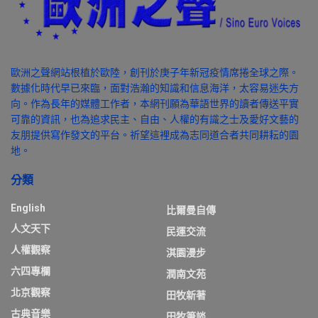
歐洲之聲網站根植於歐陸，創刊於庚子年新冠疫情席捲全球之際。
數據化時代早已來臨，面對浩瀚的知識和信息海洋，太容易迷失方
向。作為長年的媒體工作者，本網刊願為華語世界的讀者傳送平實
可靠的資訊，也為追求民主、自由、人權的有識之士及愛好文藝的
友朋提供寫作發文的平台。祈望這裡成為志同道合者共同耕耘的園
地。
分類
English
比爾曼自傳
人文天下
民運交流
人權觀察
淇園漫步
六四專欄
潤南文苑
北京觀察
田牧新著
古典音樂
田牧筆談