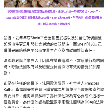
歐洲的環保組織則譴責空運商品的碳足跡，路透社引述一項研究指出，2024年，
Shein每天空運的貨物量高達5000噸，Temu為4000噸，阿里巴巴（速賣通所屬集
團）則為1000噸。網絡圖片
最後，去年年底Shein平台因銷售武器以及兒童性玩偶而遭
起訴事件更是引發社會輿論的廣泛關注，而Shein則以自己
僅僅是網絡銷售平台而並非生產商為由試圖推卸責任。
法國政界與企業界人士因此在譴責這種不正當競爭行為的同
時，呼籲法國政府以及歐盟委員會採取有效的措施加於應
對。
正是在這樣的背景下，法國歐洲議員，社會黨人Francois
Kalfon 牽頭聯署要在歐洲議會成為對網絡平台展開調查的調
查委員會，他向法廣解釋了為什麼他認為有必要成立這樣一
個委員會，為什麼他認為歐盟數字服務法簡稱為DSA的法律