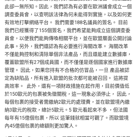
此卻一無所知。因此，我們認為有必要在歐洲議會成立一個
調查委員會，以查明該法律為何未能得到實施，以及如何更
有效地打擊網絡平台。 我們需要188名議員的簽名。 目前
我們已經獲得了155個簽名，我們希望能夠成立這個調查委
員會，以便我們能夠傳喚相關平台，並在歐盟層面公開討論
此事。另外，我們還認為有必要進行海關改革。 海關改革
不僅能夠控制和清除單個非法產品，而且還能建立數據庫，
覆蓋歐盟所有27個成員國，而不僅僅是逐個國家進行數據庫
管理。 因此，如果您持有不合格的仿冒品，一旦 產品被認
定為缺陷品，所有進入歐盟的批次都可能被召回。 這將提
高效率。 此外，還有一項財政措施在起作用，目前價值低
於150歐元的包裹被免徵關稅，這一現象必須停止， 因此，
每個包裹的接受者需繳納2歐元的處理費，並在歐盟境內繳
納3歐元的稅款，總計5歐元。5 歐元看起來不多 ，但法國
每年有15億個包裹，所以 這筆錢就相當可觀了。而歐盟境
內45億個包裹的總額則更加驚人。