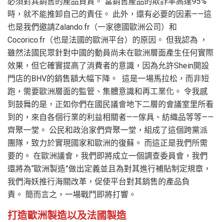
必須對其銷售的產品負責。 當銷售產品的欺詐率高達95%
時，就不能推卸自己的責任。 此外，還有必要的因素——這
也是我們邀請Zalando.fr（一家德國歐洲公司）和
Cocorico.fr（也是法國的歐洲平台）的原因。 但我認為 ，
雖然法國民眾針對中國的動員尚未在歐洲層面產生任何實際
效果，但它確實提高了消費者的意識，因為允許Shein開設
門店的BHV的銷售額大幅下降。 這是一場馬拉松，而非短
跑，需要歐洲層面的監管、集體意識和再工業化。 令我感
到鼓舞的是，正如你們在國民議會地下二層的會議室里所看
到的，來自各個行業的利益相關者——傢具、紡織品等等——
齊聚一堂。 公民和政治家們齊聚一堂，組成了這個跨黨派
團隊，致力於實現國家和歐洲的復蘇。 而這正是我們所需
要的。 在歐洲議會，我們即將成立一個調查委員會，我們
還將為“歐洲製造”做出定義並且為對其進行補貼制定規章，
我們海妖推行海關改革，促使平台對其銷售的產品負
責。 簡而言之，一場戰鬥即將打響。
打造歐洲製造以及法國製造