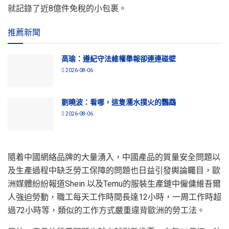
就記錄了近8億件免稅的小包裹。
推薦新聞
高瑜：遵紀守法維權舉報卻連連碰壁
2026-08-06
劉曉波：看哪，這隻濡水撲火的鸚鵡
2026-08-06
隨着中國網絡品牌的大量湧入，中國產品的質量安全問題以
及生產過程中缺乏勞工保障的問題也日益引發輿論矚目，歐
洲媒體紛紛報道Shein 以及Temu的服裝生產鏈中僱傭維吾爾
人強迫勞動，職工每天工作時間長達12小時，一周工作時超
過72小時等，類似的工作方式嚴重違背歐洲的勞工法。