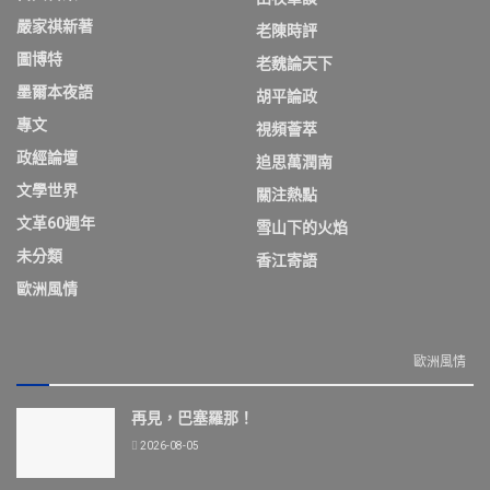
嚴家祺新著
老陳時評
圖博特
老魏論天下
墨爾本夜語
胡平論政
專文
視頻薈萃
政經論壇
追思萬潤南
文學世界
關注熱點
文革60週年
雪山下的火焰
未分類
香江寄語
歐洲風情
歐洲風情
再見，巴塞羅那！
2026-08-05