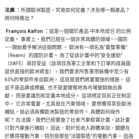
法廣 ：
所謂歐洲製造，究竟如何定義？涉及哪一類產品？
將何時推出？
François Kalfon ：
這是一個關於產品 中本地成分 的比例
定義。 事實上，我們已經在一個非常具體的領域——國防
——開始着手解決這個問題 。 歐洲有一項名為“重整軍備”
（Rearm）的國防計畫。 為了從該計畫中的“安全援助”
（SAFE）項目受益（該項目為軍工企業和下訂單的成員國
提供直接的歐洲資金），我們要求所售軍用裝備中至少有
65%的零部件來自歐洲。 這就是我們將要實施的措施。 這
並不是品牌或標籤, 也不是要慷慨地為市場營銷做出貢
獻。 而是要識別和定義本地成分。 這項規定目前正在制定
中。 它非常重要，尤其是在汽車領域。 要想獲得某些歐洲
補貼，就必須具備歐洲製造的零部件。 具體如何操作
呢？ 在法國，我們已經實施了社會汽車租賃計畫，該計畫
只對汽車進行補貼。 因此，對於低收入群體來說，關鍵在
於獲得電動汽車，特別是那些“法國製造”的電動汽車。 因為