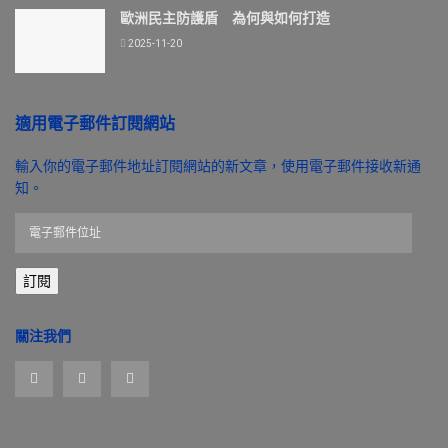
歐洲民主防護盾 為何與如何打造
2025-11-20
適用電子郵件訂閱網站
輸入你的電子郵件地址訂閱網站的新文章，使用電子郵件接收新通
知。
電
子
郵
訂閱
件
位
址
關注我們