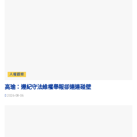
人權觀察
高瑜：遵紀守法維權舉報卻連連碰壁
2026-08-06