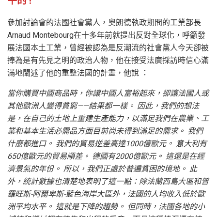
平的 !
參加討論會的法國社會黨人，奧朗德執政期間的工業部長
Arnaud Montebourg在十多年前就提出反對全球化，呼籲發
展法國本土工業，曾經被認為是反潮流的社會黨人今天卻被
捧為是有先見之明的政治人物，他在接受法廣採訪時信心滿
滿地闡述了他的重整法國的計畫，他說 ：
當你購買中國商品時，你讓中國人富裕起來，卻讓法國人或
其他歐洲人變得貧窮——結果都一樣。 因此，我們的想法
是，在自己的土地上重建生產能力，以滿足我們在農業、工
業和基本生活必需品方面目前尚未得到滿足的需求。 我們
什麼都進口。 我們的貿易逆差高達1000億歐元。 意大利有
650億歐元的貿易順差。 德國有2000億歐元。 這還是在經
濟景氣的年份。 所以，我們正處於普遍貧困的境地。 此
外，統計數據也清楚地表明了這一點：除法蘭西島大區和普
羅旺斯-阿爾卑斯-藍色海岸大區外，法國的人均收入低於歐
洲平均水平。 這就是下降的趨勢。 但同時，法國各地的小