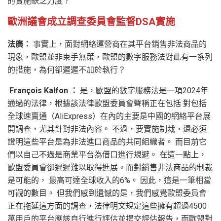
的實施缺乏力度？
歐洲議會成立調查委員會監督DSA實施
法廣：
事實上，面對網絡運營商在其平台銷售非法商品的
現象，歐盟並非束手無策，歐盟的數字服務法對此有一系列
的措施，為何卻遲遲不加於執行？
François Kalfon ：
是，歐盟的數字服務法是一項2024年
通過的法律，根據該法律歐盟委員會聲稱正在包括 對包括
全球速賣通（AliExpress）在內的主要是中國的網絡平台展
開調查，尤其針對非法內容。 不過，要實施制裁，還必須
證明這些平台是為非法進口商品的共同組織者。 而目前它
們以自己不過是商業平台為借口進行規避。 在這一點上，
歐盟委員會卻遲遲難以取得進展。而對銷售非法商品的制裁
是可能的， 最高可達全球收入的6%。 因此，這是一筆相當
可觀的數目。 但我們感到遺憾的是，我們感覺歐盟委員會
正在拖延這方面的調查，法律明文規定這些擁有超過4500
萬用戶的平台應該自行進行評估並提交評估報告，而歐盟對