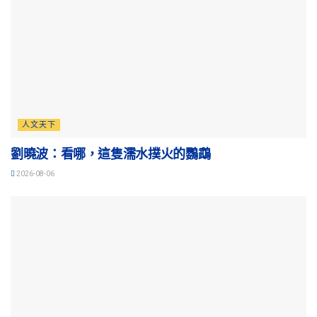
人文天下
劉曉波：看哪，這隻濡水撲火的鸚鵡
2026-08-06