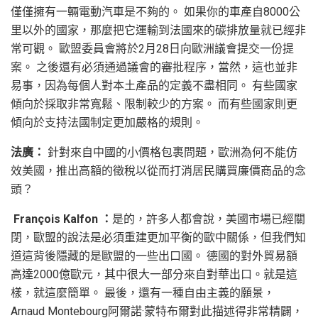
僅僅擁有一輛電動汽車是不夠的。 如果你的車產自8000公
里以外的國家，那麼把它運輸到法國來的碳排放量就已經非
常可觀。 歐盟委員會將於2月28日向歐洲議會提交一份提
案。 之後還有必須通過議會的審批程序，當然，這也並非
易事，因為每個人對本土產品的定義不盡相同。 有些國家
傾向於採取非常寬鬆、限制較少的方案。 而有些國家則更
傾向於支持法國制定更加嚴格的規則。
法廣：
針對來自中國的小價格包裹問題，歐洲為何不能仿
效美國，推出高額的徵稅以從而打消居民購買廉價商品的念
頭？
François Kalfon ：
是的，許多人都會說，美國市場已經關
閉，歐盟的說法是必須重建更加平衡的歐中關係，但我們知
道這背後隱藏的是歐盟的一些出口國。 德國的對外貿易額
高達2000億歐元，其中很大一部分來自對華出口。就是這
樣，就這麼簡單。 最後，還有一種自由主義的願景，
Arnaud Montebourg阿爾諾·蒙特布爾對此描述得非常精闢，