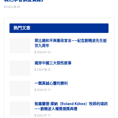
2026-08-05
熱門文章
萊比錫和平與憲政宣言——紀念劉曉波先生逝
世九周年
2026-07-23
揭穿中國三大假性敘事
2026-08-05
一顆真誠心靈的勝利
2026-07-17
致羅蘭德·庫納（Roland Kühne）牧師的頌詞
——劉曉波人權獎頒獎典禮
2026-07-17