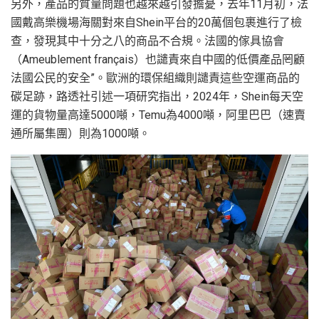
另外，產品的質量問題也越來越引發擔憂，去年11月初，法
國戴高樂機場海關對來自Shein平台的20萬個包裹進行了檢
查，發現其中十分之八的商品不合規。法國的傢具協會
（Ameublement français）也譴責來自中國的低價產品罔顧
法國公民的安全”。歐洲的環保組織則譴責這些空運商品的
碳足跡，路透社引述一項研究指出，2024年，Shein每天空
運的貨物量高達5000噸，Temu為4000噸，阿里巴巴（速賣
通所屬集團）則為1000噸。