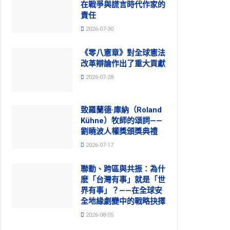
在戰爭與謊言時代作家的
責任
2026-07-30
《零八憲章》對全球憲法
改革辯論作出了重大貢獻
2026-07-28
致羅蘭德·庫納（Roland
Kühne）牧師的頌詞——
劉曉波人權獎頒獎典禮
2026-07-17
聯動、跨區與共振：為什
麽「台灣有事」就是「世
界有事」？——在全球安
全地緣劇變中的戰略抉擇
2026-08-05