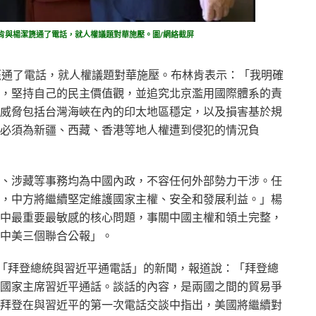
林肯與楊潔篪通了電話，就人權議題對華施壓。圖/網絡截屏
篪通了電話，就人權議題對華施壓。布林肯表示：「我明確
，堅持自己的民主價值觀，並追究北京濫用國際體系的責
威脅包括台灣海峽在內的印太地區穩定，以及損害基於規
必須為新疆、西藏、香港等地人權遭到侵犯的情況負
、涉藏等事務均為中國內政，不容任何外部勢力干涉。任
，中方將繼續堅定維護國家主權、安全和發展利益。」楊
中最重要最敏感的核心問題，事關中國主權和領土完整，
中美三個聯合公報」。
條「拜登總統與習近平通電話」的新聞，報道說：「拜登總
國家主席習近平通話。談話的內容，是兩國之間的貿易爭
拜登在與習近平的第一次電話交談中指出，美國將繼續對