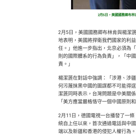
2月5日，美國國務卿布
2月5日，美國國務卿布林肯與楊潔
地表明，美國將捍衛我們國家的利益
任。」他進一步指出，北京必須為「
則的國際體系的行為負責」，「中國
責。」
楊潔篪在對話中強調：「涉港、涉疆
何污蔑抹黑中國的圖謀都不可能得逞
潔篪同時表示，台灣問題是中美關係
「美方應當嚴格恪守一個中國原則和
2月11日，德國電視一台播發了一
統自上任以來，首次通過電話與中國
端以及新疆和香港的侵犯人權行為。