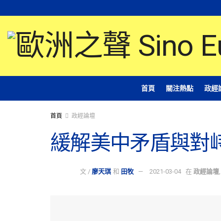
首頁
關注熱點
政經
首頁
政經論壇
緩解美中矛盾與對
文 /
廖天琪
和
田牧
2021-03-04
在
政經論壇