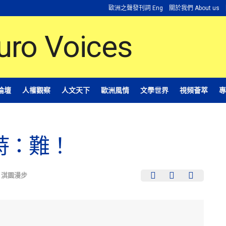
歐洲之聲發刊詞 Eng
關於我們 About us
論壇
人權觀察
人文天下
歐洲風情
文學世界
視頻薈萃
專
峙：難！
,
淇園漫步