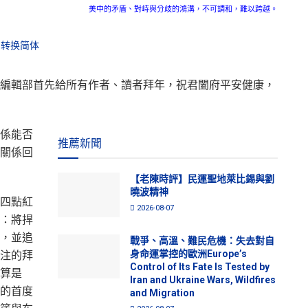
美中的矛盾、對峙與分歧的鴻溝，不可調和，難以跨越。
转换简体
編輯部首先給所有作者、讀者拜年，祝君闔府平安健康，
係能否
推薦新聞
關係回
【老陳時評】民運聖地萊比錫與劉
曉波精神
四點紅
2026-08-07
：將捍
，並追
戰爭、高溫、難民危機：失去對自
身命運掌控的歐洲Europe’s
注的拜
Control of Its Fate Is Tested by
算是
Iran and Ukraine Wars, Wildfires
的首度
and Migration