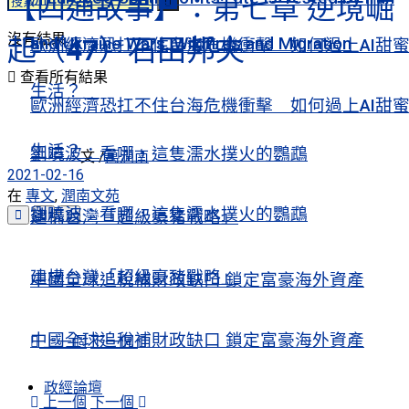
【四通故事】：第七章 逆境崛
沒有結果
起（47）石田邦夫
and Ukraine Wars, Wildfires and Migration
歐洲經濟恐扛不住台海危機衝擊 如何過上AI甜
查看所有結果
生活？
歐洲經濟恐扛不住台海危機衝擊 如何過上AI甜
生活？
劉曉波：看哪，這隻濡水撲火的鸚鵡
文 /
萬潤南
2021-02-16
在
專文
,
潤南文苑
劉曉波：看哪，這隻濡水撲火的鸚鵡
建構台灣「超級豪豬戰略」
建構台灣「超級豪豬戰略」
中國全球追稅補財政缺口 鎖定富豪海外資產
中國全球追稅補財政缺口 鎖定富豪海外資產
上一個
下一個
政經論壇
上一個
下一個