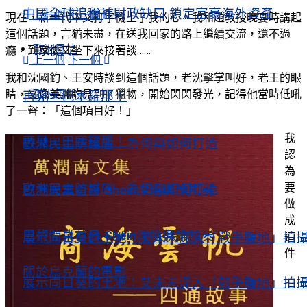
中國全球追稅補財政缺口 鎖定富豪海外資產
上一個
下一個
現在，新一代中文打字機上了我的心。我和趙教授晚宴時講起
這個話題，言猶未盡，在送我回家的路上繼續交流，還不過
歐洲風情
癮，到家後又坐下來接著談……
上一個
下一個
我和沈國鈞、王安時談到這個話題，老沈擊掌叫好，老王的眼
睛，又像美洲豹見到了獵物，開始閃閃發光，記得他當時低吼
歐洲風情
再見，巴塞羅那！
了一聲：「這個項目好！」
我
再見，巴塞羅那！
歐洲民主防護盾 為何與如何打造
認
為
要
歐洲民主防護盾 為何與如何打造
巴黎開業首日 Shein深陷輿論風暴
做
成
巴黎開業首日 Shein深陷輿論風暴
這
展示向日葵的土地：艾未未深入「戰爭腹地」拍
件
關於烏克蘭的電影
展示向日葵的土地：艾未未深入「戰爭腹地」拍