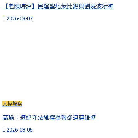
【老陳時評】民運聖地萊比錫與劉曉波精神
2026-08-07
人權觀察
高瑜：遵紀守法維權舉報卻連連碰壁
2026-08-06