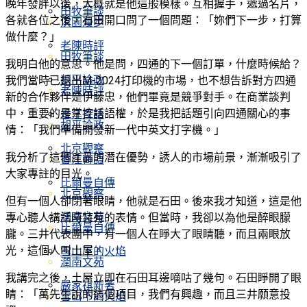
晚年發胖以後，大概就是他這般模樣。互相握手，遞過名片，
田牧筆談
各就各位之後，石田開口問了一個問題：「妳們下一步，打算
淇園漫步
做什麼？」
老陳時評
田牧筆談
我明白他的意思。他是問，四通的下一個訂單，什麼時候給？
胡平論政
我們當時已退出M-2024打印機的市場，也不想告訴對方四通
老陳時評
新的合作夥伴是伊藤忠，他們畢竟是競爭對手。在商業談判
中，重要的是掌控話語權，於是我把話題引向四通關心的事
香江寄語
胡平論政
情：「我們準備開發新一代中英文打字機。」
北京觀察
我分析了這個產品的潛在優勢，誘人的市場前景，漸漸吸引了
香江寄語
大家專註的目光。
比爾曼自傳
北京觀察
但有一個人卻閉著眼睛，他就是石田。後來我才知道，這是他
潤南文苑
專心聽人講話時特有的表情。但當時，我卻以為他是醉眼朦
比爾曼自傳
朧。三井代表團中，有一個人在睜大了眼睛聽，而且兩眼放
光，這個人叫土屋。
雪山下的火焰
潤南文苑
我講完之後，土屋立即在石田耳邊嘀咕了幾句。石田睜開了眼
嚴家祺新著
睛：「萬先生說的這個項目，我們有興趣，而且三井願意投
雪山下的火焰