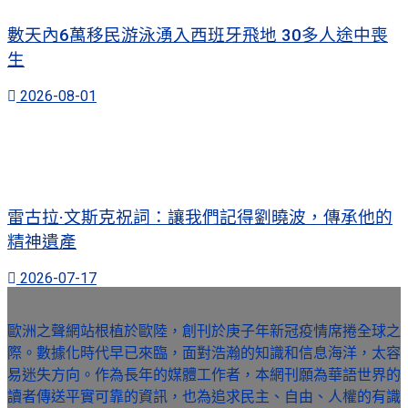
數天內6萬移民游泳湧入西班牙飛地 30多人途中喪
生
2026-08-01
雷古拉·文斯克祝詞：讓我們記得劉曉波，傳承他的
精神遺產
2026-07-17
歐洲之聲網站根植於歐陸，創刊於庚子年新冠疫情席捲全球之
際。數據化時代早已來臨，面對浩瀚的知識和信息海洋，太容
易迷失方向。作為長年的媒體工作者，本網刊願為華語世界的
讀者傳送平實可靠的資訊，也為追求民主、自由、人權的有識