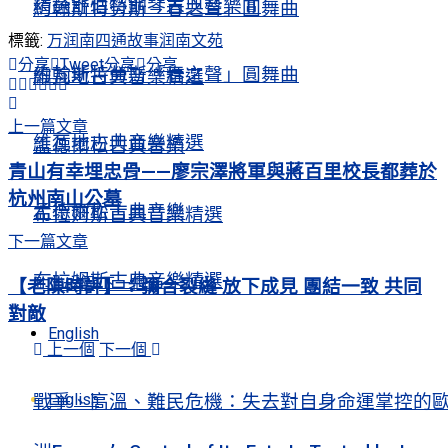
精選舒伯特鋼琴古典音樂Ⅱ
約翰斯特勞斯「春之聲」圓舞曲
標籤:
万润南
四通故事
润南文苑
分享
Tweet
分享
分享
約翰斯特勞斯「春之聲」圓舞曲
維瓦地古典音樂精選
上一篇文章
維瓦地古典音樂精選
孟德爾松古典音樂
青山有幸埋忠骨——廖宗澤將軍與蔣百里校長都葬於
杭州南山公墓
孟德爾松古典音樂
布拉姆斯古典音樂精選
下一篇文章
布拉姆斯古典音樂精選
上一個
下一個
【老陳時評】：彌合裂縫 放下成見 團結一致 共同
對敵
English
上一個
下一個
English
戰爭、高溫、難民危機：失去對自身命運掌控的