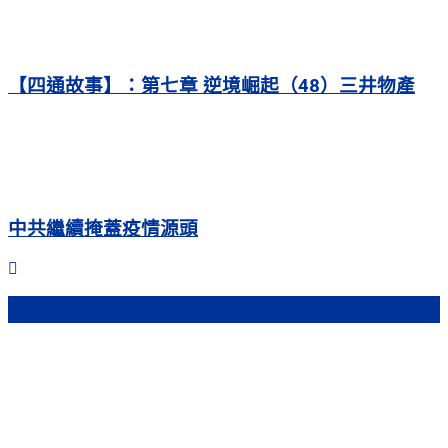
【四通故事】：第七章 逆境崛起（48）三井物產
中共繼續掩蓋疫情源頭
熱門文章