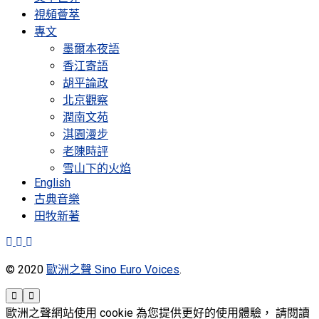
視頻薈萃
專文
墨爾本夜語
香江寄語
胡平論政
北京觀察
潤南文苑
淇園漫步
老陳時評
雪山下的火焰
English
古典音樂
田牧新著
© 2020
歐洲之聲 Sino Euro Voices
.
歐洲之聲網站使用 cookie 為您提供更好的使用體驗， 請閱讀