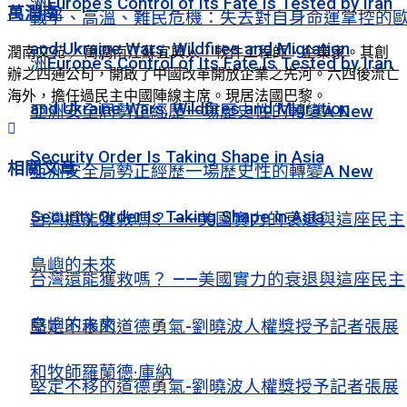
洲Europe’s Control of Its Fate Is Tested by Iran
萬潤南
戰爭、高溫、難民危機：失去對自身命運掌控的
and Ukraine Wars, Wildfires and Migration
潤南文苑 ／萬潤南江蘇宜興人，軟件工程師、企業家。其創
洲Europe’s Control of Its Fate Is Tested by Iran
辦之四通公司，開啟了中國改革開放企業之先河。六四後流亡
海外，擔任過民主中國陣線主席。現居法國巴黎。
and Ukraine Wars, Wildfires and Migration
亞洲安全局勢正經歷一場歷史性的轉變A New
Security Order Is Taking Shape in Asia
相關
文章
亞洲安全局勢正經歷一場歷史性的轉變A New
Security Order Is Taking Shape in Asia
台灣還能獲救嗎？ ——美國實力的衰退與這座民主
島嶼的未來
台灣還能獲救嗎？ ——美國實力的衰退與這座民主
島嶼的未來
堅定不移的道德勇氣-劉曉波人權獎授予記者張展
和牧師羅蘭德·庫納
堅定不移的道德勇氣-劉曉波人權獎授予記者張展