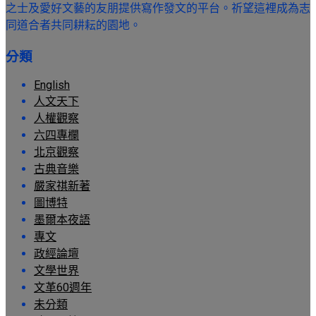
之士及愛好文藝的友朋提供寫作發文的平台。祈望這裡成為志
同道合者共同耕耘的園地。
分類
English
人文天下
人權觀察
六四專欄
北京觀察
古典音樂
嚴家祺新著
圖博特
墨爾本夜語
專文
政經論壇
文學世界
文革60週年
未分類