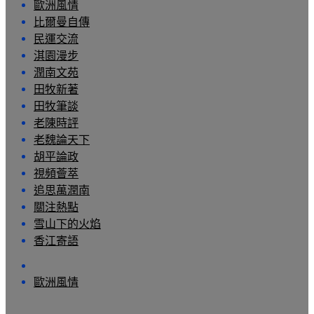
歐洲風情
比爾曼自傳
民運交流
淇園漫步
潤南文苑
田牧新著
田牧筆談
老陳時評
老魏論天下
胡平論政
視頻薈萃
追思萬潤南
關注熱點
雪山下的火焰
香江寄語
歐洲風情