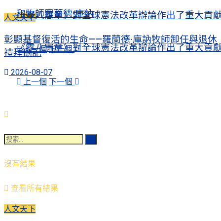
和牧師羅蘭德·庫納
《零八憲章》對全球憲法改革辯論作出了重大貢
人文天下
彰顯基督復活的生命——羅蘭德·庫訥牧師卸任與退休
《零八憲章》對全球憲法改革辯論作出了重大貢
上一個
下一個
禮拜側記
2026-08-07
上一個
下一個
沒有結果
查看所有結果
人文天下