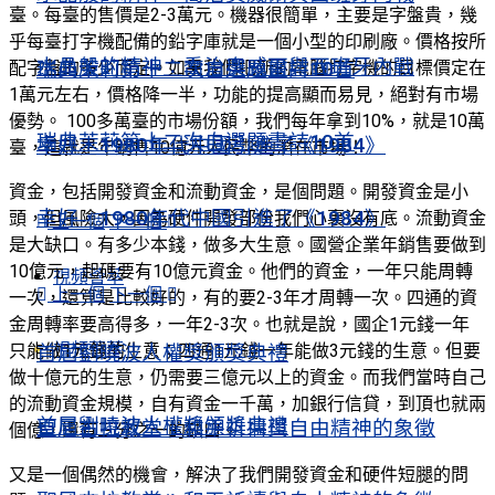
臺。每臺的售價是2-3萬元。機器很簡單，主要是字盤貴，幾
乎每臺打字機配備的鉛字庫就是一個小型的印刷廠。價格按所
水晶般的精神：喬治奧威爾與西班牙內戰
配字盤的多少而定。如果我們把新的電腦打字機的目標價定在
瑞典茉莉第十二次自選題畫詩10首
1萬元左右，價格降一半，功能的提高顯而易見，絕對有市場
優勢。 100多萬臺的市場份額，我們每年拿到10%，就是10萬
瑞典茉莉第十二次自選題畫詩10首
幸好，1980年代中國引進了《1984》
臺，這就是年銷售10億元人民幣的潛在市場！
資金，包括開發資金和流動資金，是個問題。開發資金是小
幸好，1980年代中國引進了《1984》
頭，但風險大，因為硬件開發部份我們心裏沒有底。流動資金
上一個
下一個
是大缺口。有多少本錢，做多大生意。國營企業年銷售要做到
10億元，起碼要有10億元資金。他們的資金，一年只能周轉
視頻薈萃
上一個
下一個
一次，還算是比較好的，有的要2-3年才周轉一次。四通的資
金周轉率要高得多，一年2-3次。也就是說，國企1元錢一年
視頻薈萃
只能做1元錢的生意；四通1元錢一年能做3元錢的生意。但要
首屆劉曉波人權獎頒獎典禮
做十億元的生意，仍需要三億元以上的資金。而我們當時自己
的流動資金規模，自有資金一千萬，加銀行信貸，到頂也就兩
首屆劉曉波人權獎頒獎典禮
聖尼古拉教堂：和平祈禱與自由精神的象徵
個億，還有三分之一的缺口。
又是一個偶然的機會，解決了我們開發資金和硬件短腿的問