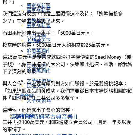
資。」
嚴家祺新著
嚴家祺新著
我們還沒有反應，倒是土屋顯得迫不及待：「妳準備投多
老魏論天下
少？」在場的人都笑了起來。
嚴家祺新著
石田果斷地伸出一隻手：「5000萬日元。」
六四專欄
老魏論天下
按當時的牌價，5000萬日元大約相當於25萬美元。
追思萬潤南
六四專欄
這25萬美元，是後來成就四通打字機傳奇的Seed Money（種
子錢）。像三井這樣的大公司，決策如此迅速、靈活，給我留
民運交流
追思萬潤南
下了深刻的印象。
文革60週年
與人合作，一定要考慮到對方如何賺錢。於是我投桃報李：
民運交流
「如果這個產品開發成功，我們需要從日本市場採購相關的硬
古典音樂
件，四通將拜託三井公司多多幫忙。」
文革60週年
這時候，他們露出了會心的微笑。
古典音樂
精選舒伯特鋼琴古典音樂Ⅱ
三井再投100萬美元，和四通成立合資公司，則是一年多以後
的事情了。