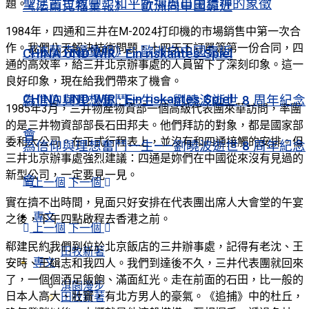
聖尼古拉教堂：和平祈禱與自由精神的象徵
題。
《法蘭克福彙報》：歐洲向中國靠近
1984年，四通和三井在M-2024打印機的市場銷售中第一次合
作。我們八天解決技術問題，十四天下訂單簽第一份合同，四
《法蘭克福彙報》：歐洲向中國靠近
CHINA UND WIR · Ein riskantes Spiel
通的高效率，給三井北京辦事處的人員留下了深刻印象。這一
良好印象，現在給我們帶來了機會。
CHINA UND WIR · Ein riskantes Spiel
為信仰與理想奮鬥一生——劉曉波逝世 8 周年紀念
1985年3月，三井物產物資部一個高級代表團來華訪問，率團
的是三井物資部部長石田邦夫。他們拜訪的對象，都是國家部
會
委和大公司。在正式行程表上，並沒有和四通接觸的安排。但
為信仰與理想奮鬥一生——劉曉波逝世 8 周年紀念
三井北京辦事處強烈建議：四通是妳們在中國從來沒有見過的
新型公司，一定要見一見。
會
上一個
下一個
實在擠不出時間，見面只好安排在代表團出席人大會堂的午宴
專文
之後，下午四點啟程去香港之前。
上一個
下一個
郗建民約我們到位於北京飯店的三井辦事處，記得有老沈、王
田牧新著
專文
安時、王緝志和我四人。我們到達後不久，三井代表團就回來
了，一個個酒足飯飽、滿面紅光。走在前面的石田，比一般的
淇園漫步
日本人高大、壯實，有北方男人的豪氣。《追捕》中的杜丘，
田牧新著