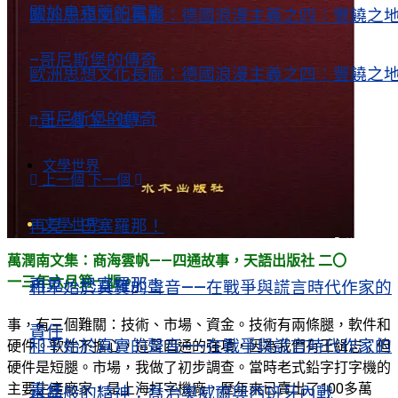
關於烏克蘭的電影
歐洲思想文化長廊：德國浪漫主義之四：豐饒之
–哥尼斯堡的傳奇
歐洲思想文化長廊：德國浪漫主義之四：豐饒之
–哥尼斯堡的傳奇
上一個
下一個
文學世界
上一個
下一個
文學世界
再見，巴塞羅那！
萬潤南文集：商海雲帆——四通故事，天語出版社 二〇
一三年六月第一版。
再見，巴塞羅那！
和平始於真實的聲音——在戰爭與謊言時代作家的
事，有三個難關：技術、市場、資金。技術有兩條腿，軟件和
責任
和平始於真實的聲音——在戰爭與謊言時代作家的
硬件。軟件不擔心，這是四通的強項，因為我們有王緝志；但
硬件是短腿。市場，我做了初步調查。當時老式鉛字打字機的
主要生產廠家，是上海打字機廠，歷年來已賣出了100多萬
責任
水晶般的精神：喬治奧威爾與西班牙內戰