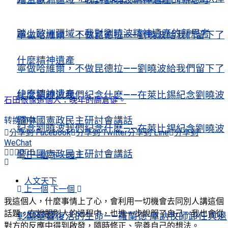
踏上歐洲疆域，我對劉曉波精神遺產的新思考
寧做哈維爾，不做昆德拉——劉曉波給我們留下了
什麼精神遺產
寧做哈維爾，不做昆德拉——劉曉波給我們留下了
什麼精神遺產
紀念劉曉波我們紀念什麽——在萊比錫紀念劉曉波
石田很像這個人：晚年的高倉健。
暨中國憲政民主研討會講話
转换简体
紀念劉曉波我們紀念什麽——在萊比錫紀念劉曉波
分享到 Facebook
分享到 Twitter
分享到 Line
分享到
WeChat
暨中國憲政民主研討會講話
上一個
下一個
人文天下
上一個
下一個
我這個人，什麼事情上了心，會利用一切機會去同別人講這個
話題。在說服別人的過程中，也進一步說服了自己。我也會從
人文天下
彰顯基督復活的生命——羅蘭德·庫訥牧師卸任與退
對方的反應中得到啟發，隨時修正、完善自己的想法。