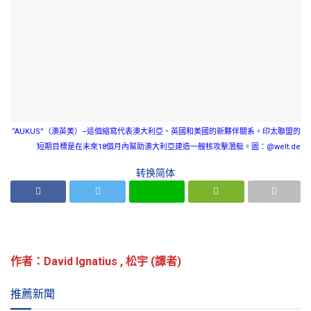
“AUKUS”（澳英美）–這個縮寫代表澳大利亞、英國和美國的新夥伴關系。印太聯盟的
短期目標是在未來18個月內幫助澳大利亞建造一艘核攻擊潛艇。圖：@welt.de
转换简体
作者：David Ignatius , 松宇 (譯者)
推薦新聞