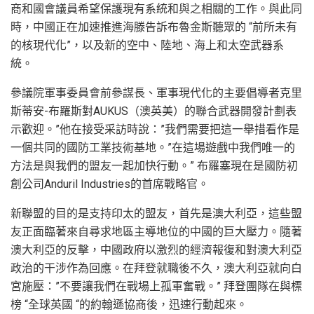
商和國會議員希望保護現有系統和與之相關的工作。與此同
時，中國正在加速推進海滕告訴布魯金斯聽眾的 “前所未有
的核現代化”，以及新的空中、陸地、海上和太空武器系
統。
參議院軍事委員會前參謀長、軍事現代化的主要倡導者克里
斯蒂安-布羅斯對AUKUS（澳英美）的聯合武器開發計劃表
示歡迎。”他在接受采訪時說：”我們需要把這一舉措看作是
一個共同的國防工業技術基地。”在這場遊戲中我們唯一的
方法是與我們的盟友一起加快行動。” 布羅塞現在是國防初
創公司Anduril Industries的首席戰略官。
新聯盟的目的是支持印太的盟友，首先是澳大利亞，這些盟
友正面臨著來自尋求地區主導地位的中國的巨大壓力。隨著
澳大利亞的反擊，中國政府以激烈的經濟報復和對澳大利亞
政治的干涉作為回應。在拜登就職後不久，澳大利亞就向白
宮施壓：”不要讓我們在戰場上孤軍奮戰。” 拜登團隊在與標
榜 “全球英國 “的約翰遜協商後，迅速行動起來。