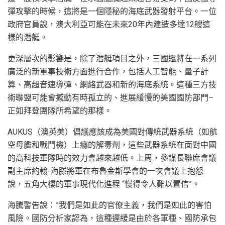
彈攻擊的時候，這將是一個隱秘的海底武器發射平台。一位
政府官員說，澳大利亞可能在未來20年內建造多達12艘這
樣的潛艇。
更深層次的影響是，除了潛艇項目之外，三國還將在一系列
廣泛的新軍事技術方面進行合作，包括人工智能、量子計
算、高超音速導彈、網絡武器和新的海底系統。這種三方技
術聯盟可能會撼動有時孤立的、進展緩慢的美國國防部門–
正如拜登團隊所希望的那樣。
AUKUS（澳英美）倡議應該成為美國對傳統武器系統（如航
空母艦和戰鬥機）上癮的解毒劑，這些武器系統在面對中國
的高科技軍隊時的效力會越來越低。上周，參謀長聯席會議
副主席約翰-海滕將軍在布魯金斯學會的一次會議上抱怨
說，五角大樓的軍事現代化進程 “慢得令人難以置信”。
海騰警告說：”我們是如此的官僚主義，我們是如此的害怕
風險。國防分析家認為，這種遲緩是由於各軍種、國防承包