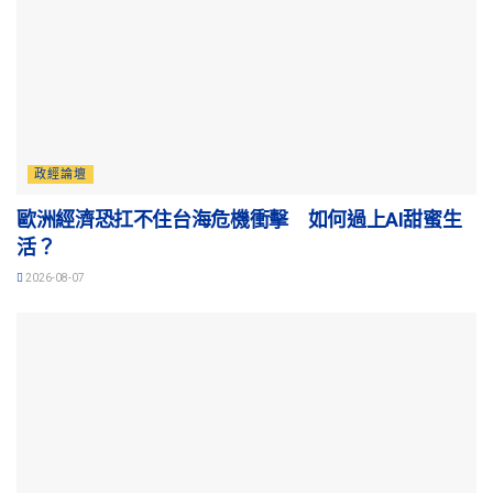
政經論壇
歐洲經濟恐扛不住台海危機衝擊 如何過上AI甜蜜生
活？
2026-08-07