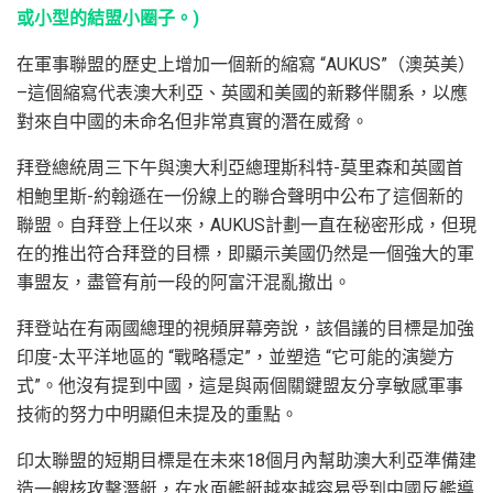
或小型的結盟小圈子。)
在軍事聯盟的歷史上增加一個新的縮寫 “AUKUS”（澳英美）
–這個縮寫代表澳大利亞、英國和美國的新夥伴關系，以應
對來自中國的未命名但非常真實的潛在威脅。
拜登總統周三下午與澳大利亞總理斯科特-莫里森和英國首
相鮑里斯-約翰遜在一份線上的聯合聲明中公布了這個新的
聯盟。自拜登上任以來，AUKUS計劃一直在秘密形成，但現
在的推出符合拜登的目標，即顯示美國仍然是一個強大的軍
事盟友，盡管有前一段的阿富汗混亂撤出。
拜登站在有兩國總理的視頻屏幕旁說，該倡議的目標是加強
印度-太平洋地區的 “戰略穩定”，並塑造 “它可能的演變方
式”。他沒有提到中國，這是與兩個關鍵盟友分享敏感軍事
技術的努力中明顯但未提及的重點。
印太聯盟的短期目標是在未來18個月內幫助澳大利亞準備建
造一艘核攻擊潛艇，在水面艦艇越來越容易受到中國反艦導