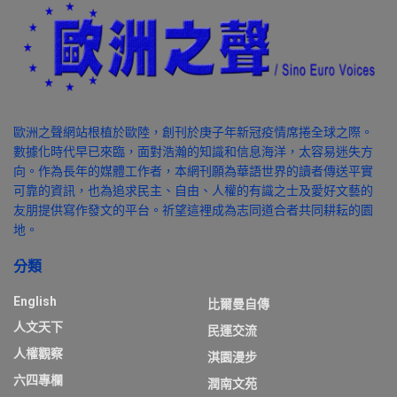
歐洲之聲網站根植於歐陸，創刊於庚子年新冠疫情席捲全球之際。
數據化時代早已來臨，面對浩瀚的知識和信息海洋，太容易迷失方
向。作為長年的媒體工作者，本網刊願為華語世界的讀者傳送平實
可靠的資訊，也為追求民主、自由、人權的有識之士及愛好文藝的
友朋提供寫作發文的平台。祈望這裡成為志同道合者共同耕耘的園
地。
分類
English
比爾曼自傳
人文天下
民運交流
人權觀察
淇園漫步
六四專欄
潤南文苑