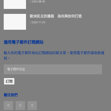
2026-08-05
歐洲民主防護盾 為何與如何打造
2025-11-20
適用電子郵件訂閱網站
輸入你的電子郵件地址訂閱網站的新文章，使用電子郵件接收新通
知。
電
子
郵
訂閱
件
位
址
關注我們