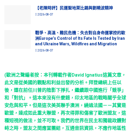
【老陳時評】民運聖地萊比錫與劉曉波精神
2026-08-07
戰爭、高溫、難民危機：失去對自身命運掌控的歐
洲Europe’s Control of Its Fate Is Tested by Iran
and Ukraine Wars, Wildfires and Migration
2026-08-07
(歐洲之聲編者按：本刊轉載作者David Ignatius這篇文章，
此文是從美國的觀點和利益出發的分析。拜登總統上任以
後，還在前任川普的陰影下掙扎，繼續跟中國進行「競爭」
和「對抗」。這本來沒有什麼錯，印太地區的戰略關乎全球
安危與和平。但是這次美英聯手澳洲，繞過法國－－其實是
歐盟，達成如此重大聯盟，再次得罪和傷害了歐洲盟友，這
種短視的做法，並不可取。我們的世界在民主和獨裁政體對
峙之時，盟友之間應當團結，互通音訊資訊，不應作地區性