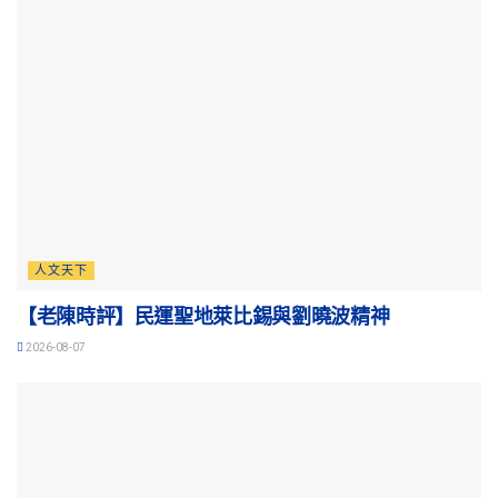
人文天下
【老陳時評】民運聖地萊比錫與劉曉波精神
2026-08-07