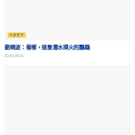
人文天下
劉曉波：看哪，這隻濡水撲火的鸚鵡
2026-08-06