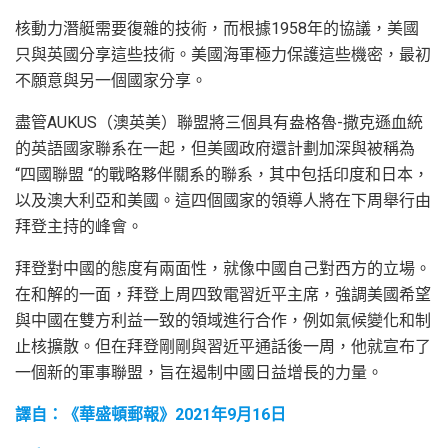
核動力潛艇需要復雜的技術，而根據1958年的協議，美國
只與英國分享這些技術。美國海軍極力保護這些機密，最初
不願意與另一個國家分享。
盡管AUKUS（澳英美）聯盟將三個具有盎格魯-撒克遜血統
的英語國家聯系在一起，但美國政府還計劃加深與被稱為
“四國聯盟 “的戰略夥伴關系的聯系，其中包括印度和日本，
以及澳大利亞和美國。這四個國家的領導人將在下周舉行由
拜登主持的峰會。
拜登對中國的態度有兩面性，就像中國自己對西方的立場。
在和解的一面，拜登上周四致電習近平主席，強調美國希望
與中國在雙方利益一致的領域進行合作，例如氣候變化和制
止核擴散。但在拜登剛剛與習近平通話後一周，他就宣布了
一個新的軍事聯盟，旨在遏制中國日益增長的力量。
譯自：《華盛頓郵報》2021年9月16日