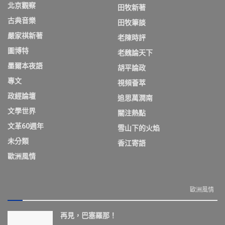
北京觀察
田牧新著
古典音樂
田牧筆談
嚴家祺新著
老陳時評
圖博特
老魏論天下
墨爾本夜語
胡平論政
專文
視頻薈萃
政經論壇
追思萬潤南
文學世界
關注熱點
文革60週年
雪山下的火焰
未分類
香江寄語
歐洲風情
歐洲風情
再見，巴塞羅那！