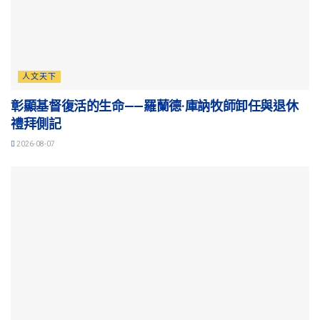
人文天下
彰顯基督復活的生命——羅蘭德·庫訥牧師卸任與退休
禮拜側記
2026-08-07