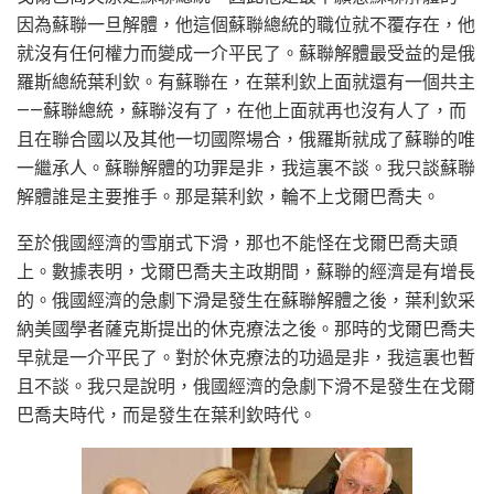
因為蘇聯一旦解體，他這個蘇聯總統的職位就不覆存在，他
就沒有任何權力而變成一介平民了。蘇聯解體最受益的是俄
羅斯總統葉利欽。有蘇聯在，在葉利欽上面就還有一個共主
——蘇聯總統，蘇聯沒有了，在他上面就再也沒有人了，而
且在聯合國以及其他一切國際場合，俄羅斯就成了蘇聯的唯
一繼承人。蘇聯解體的功罪是非，我這裏不談。我只談蘇聯
解體誰是主要推手。那是葉利欽，輪不上戈爾巴喬夫。
至於俄國經濟的雪崩式下滑，那也不能怪在戈爾巴喬夫頭
上。數據表明，戈爾巴喬夫主政期間，蘇聯的經濟是有增長
的。俄國經濟的急劇下滑是發生在蘇聯解體之後，葉利欽采
納美國學者薩克斯提出的休克療法之後。那時的戈爾巴喬夫
早就是一介平民了。對於休克療法的功過是非，我這裏也暫
且不談。我只是說明，俄國經濟的急劇下滑不是發生在戈爾
巴喬夫時代，而是發生在葉利欽時代。