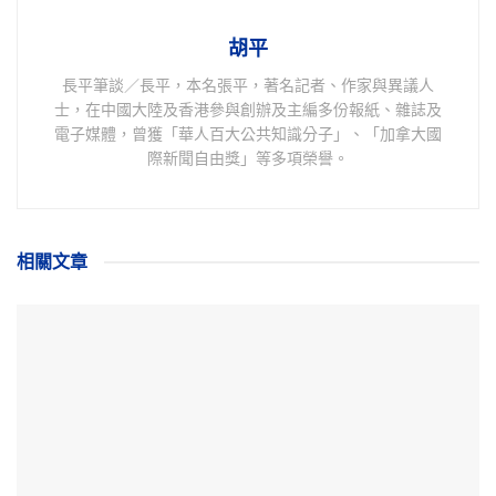
胡平
長平筆談／長平，本名張平，著名記者、作家與異議人
士，在中國大陸及香港參與創辦及主編多份報紙、雜誌及
電子媒體，曾獲「華人百大公共知識分子」、「加拿大國
際新聞自由獎」等多項榮譽。
相關
文章