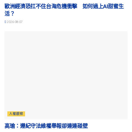
歐洲經濟恐扛不住台海危機衝擊 如何過上AI甜蜜生
活？
2026-08-07
人權觀察
高瑜：遵紀守法維權舉報卻連連碰壁