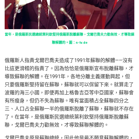
當年，是俄羅斯民選總統葉利欽堅持俄羅斯脫離蘇聯，戈爾巴喬夫力勸無效，才導致蘇
聯解體的。圖：n-tv.de
俄羅斯人指責戈爾巴喬夫造成了1991年蘇聯的解體——沒有
比這更滑稽的指責了。因為恰恰是俄羅斯宣布脫離蘇聯，才
導致蘇聯的解體。在1991年，各地分離主義運動興起，但
只要俄羅斯堅持留在蘇聯，蘇聯就可以保留下來。就算走了
波羅的海三小國，即便再加上格魯吉亞等中亞國家，蘇聯會
有所瘦身，但仍不失為蘇聯。唯有當面積占全蘇聯四分之
三、人口占全蘇聯一半的俄羅斯脫離了蘇聯，蘇聯就不存在
了。在當年，是俄羅斯民選總統葉利欽堅持俄羅斯脫離蘇
聯，戈爾巴喬夫力勸無效，才導致蘇聯解體的。
戈爾巴喬夫原是蘇聯總統，因此他是最不願意蘇聯解體的，