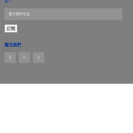
知。
電
子
郵
訂閱
件
位
址
關注我們