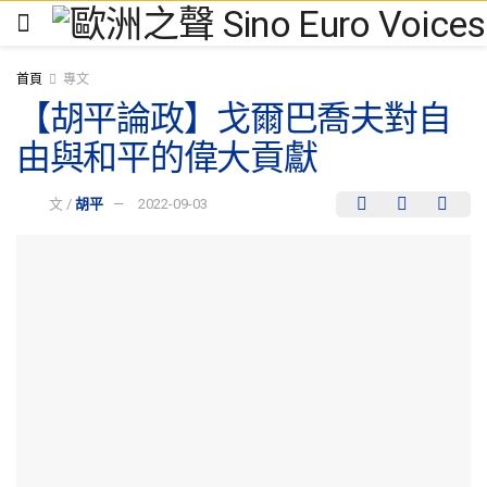
首頁
專文
【胡平論政】戈爾巴喬夫對自
由與和平的偉大貢獻
文 /
胡平
2022-09-03