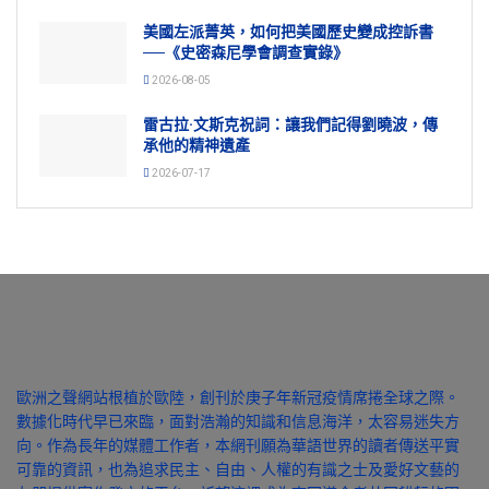
美國左派菁英，如何把美國歷史變成控訴書
──《史密森尼學會調查實錄》
2026-08-05
雷古拉·文斯克祝詞：讓我們記得劉曉波，傳
承他的精神遺產
2026-07-17
歐洲之聲網站根植於歐陸，創刊於庚子年新冠疫情席捲全球之際。
數據化時代早已來臨，面對浩瀚的知識和信息海洋，太容易迷失方
向。作為長年的媒體工作者，本網刊願為華語世界的讀者傳送平實
可靠的資訊，也為追求民主、自由、人權的有識之士及愛好文藝的