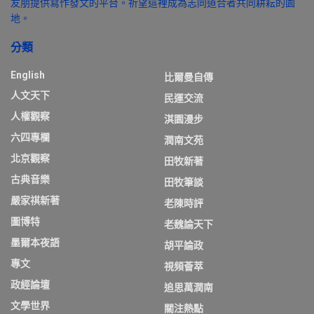
友朋提供寫作發文的平台。祈望這裡成為志同道合者共同耕耘的園
地。
分類
English
比爾曼自傳
人文天下
民運交流
人權觀察
淇園漫步
六四專欄
潤南文苑
北京觀察
田牧新著
古典音樂
田牧筆談
嚴家祺新著
老陳時評
圖博特
老魏論天下
墨爾本夜語
胡平論政
專文
視頻薈萃
政經論壇
追思萬潤南
文學世界
關注熱點