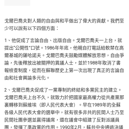
戈爾巴喬夫對人類的自由與和平做出了偉大的貢獻。我們至
少可以說有以下四個方面：
1、他促成了言論自由、出版自由。戈爾巴喬夫一上台，就
提出“公開性”口號。1986年年底，他親自打電話給軟禁在高
爾基城的薩哈諾夫。戈爾巴喬夫鼓勵媒體解放思想，自由爭
論，先後釋放出被關押的異議人士，並於1988年取消了書
報檢查制度，從而在蘇聯歷史上第一次出現了真正的言論自
由和社會輿論多元化。
2、戈爾巴喬夫促成了一黨專制的終結和多黨民主的建立。
戈爾巴喬夫上台不久，就致力於把國家最高權力從共產黨那
裏轉移到蘇維埃（即人民代表大會）。早在1989年的全蘇
各級人民代表大會的選舉中，就有很多非共的民間人士乃至
民間社團參選並贏得議席，還在議會中組建了反對派議員
團，發揮了準政黨的作用。1990年2月，蘇共中央通過決議