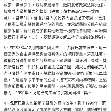
放棄一黨制原則，蘇共高層幾乎一致同意修改憲法第六條，
放棄共產黨對權力的壟斷（註意：蘇共高層幾乎一致同
意）。當年3月，蘇聯非常人民代表大會通過了修憲，取消
了遠憲法規定蘇共領導地位的條款，並承認蘇聯公民有組黨
權參政權。蘇共變成了和其他政黨一樣的社會組織，蘇聯開
始實行多黨制。此外，蘇聯還建立起三權分立的政治體制。
3、在1988年12月的聯合國大會上，戈爾巴喬夫宣布，每一
個國家的自由選擇都應該沒有例外的得到尊重。這意味著，
被稱為蘇聯衛星國的那些國家，即波蘭、匈牙利、東德、捷
克斯洛伐克、保加利亞和羅馬尼亞等國，如果它們要放棄共
產制度轉向民主憲政，蘇聯將不會像過去那樣出動坦克車鎮
壓，而是會采取不干預的立場。接下來不到兩年時間，上述
國家都實現了和平的民主轉型，只有羅馬尼亞出現過少許的
暴力。1990年，戈爾巴喬夫獲得了諾貝爾和平獎。
4、戈爾巴喬夫也啟動了蘇聯的經濟改革。到了1990年，蘇
聯的經濟改革確定了市場經濟的大方向，擺脫了傳統的社會