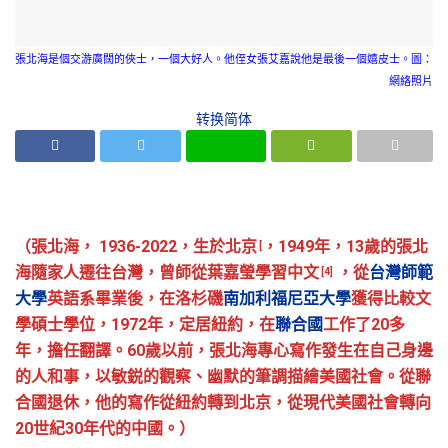
張北海是個交游廣闊的俠士，一個大好人。他侄女張艾嘉說他是最後一個嬉皮士。圖：
網絡照片
转换简体
（張北海， 1936-2022，生於北京
，1949年，13歲的張北
[
海隨家人遷往台灣，曾師從葉嘉瑩學習中文
，從
台灣師範
[4]
大學
英語系畢業後，在洛杉磯
南加利福尼亞大學
獲得比較文
學碩士學位，1972年，定居紐約，在
聯合國
工作了20多
年，擔任翻譯。60歲以前，張北海專心寫作發生在自己身邊
的人和事，以敏鋭的觀察、幽默的筆調描繪美國社會。從聯
合國退休，他的寫作從紐約轉到北京，從現代美國社會轉向
20世紀30年代的中國。）