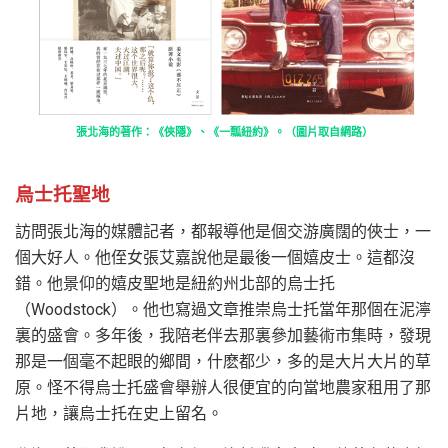
張北海的著作：《俠隱》、《一瓢紐約》。（圖片取自網路）
烏士托聖地
訪問張北海的媒體記者，都報導他是個交游廣闊的俠士，一
個大好人。他侄女張艾嘉說他是最後一個嬉皮士。這都沒
錯。他景仰的嬉皮聖地是紐約州北部的烏士托
（Woodstock）。他也寫過文章推崇烏士托當年那個在泥濘
裏的盛會。多年後，我陪老伴去那裏參加藝術市集時，發現
那是一個毫不起眼的鄉間，什麽都少，多的是大片大片的草
原。怪不得烏士托盛會舉辦人很便宜的向當地農家租用了那
片地，讓烏士托在史上留名。