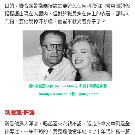
目的。聯合國警衛團按説是要避免任何刺激個別會員國的條
幅標語出現在大廳内，但對於職員穿在身上的衣著，卻無可
奈何。要他脫掉汗衫嗎？他豈不就光著身子了？
劇作家亞瑟·米勒（Arthur Miller）和妻子瑪麗蓮·夢露
（Marilyn Monroe），圖：grunge.com
瑪麗蓮·夢露
別看他爲人瀟灑，喝起酒來六親不認，張北海寫文章倒是全
神專注，一絲不苟的。我見過他當年給《七十年代》寫一篇