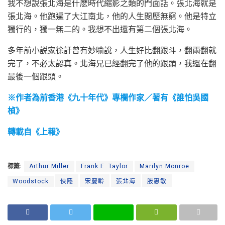
我不想說張北海是什麽時代縮影之類的門面話。張北海就是
張北海。他跑遍了大江南北，他的人生閲歷無窮。他是特立
獨行的，獨一無二的。我想不出還有第二個張北海。
多年前小説家徐訏曾有妙喻說，人生好比翻跟斗，翻兩翻就
完了，不必太認真。北海兄已經翻完了他的跟頭，我還在翻
最後一個跟頭。
※作者為前香港《九十年代》專欄作家／著有《誰怕吳國
楨》
轉載自《上報》
標籤:
Arthur Miller
Frank E. Taylor
Marilyn Monroe
Woodstock
俠隱
宋慶齡
張北海
殷惠敏