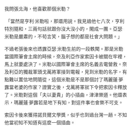
我問張北海，他喜歡那個米勒？
「當然是亨利·米勒啦，那還用説。我見過他七八次，亨利
特別隨和，三兩句話就跟你沒大沒小的，閙成一團。亞瑟·
米勒是嚴肅的，不苟言笑，腦子想的都是社會大問題。」
不過老張後來也透露亞瑟·米勒生前的一段軼聞。那是米勒
當國際筆會主席的時候，奈及利亞作家索因卡被關在牢裡，
馬上就要處決了。米勒以國際筆會主席的名義去電營救。奈
及利亞的獨裁軍頭戈萬將軍接到電報，見到米勒的名字，有
點難以置信地問隨從，這個米勒是不是那個討了瑪麗蓮·夢
露當老婆的作家？證實之後，戈萬將軍就下令把索因卡釋放
了。米勒對這個「夫以妻貴」的小插曲，津津樂道。他還表
示，瑪麗蓮·夢露若是地下有知，對這件事也會樂不可支。
索因卡後來獲得諾貝爾文學獎，似乎也到過台灣一趟。不知
他當初知不知道有這麼一個插曲。