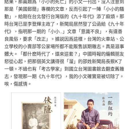
結果，那篇題爲「小小的死亡」的小文一刊出，沒人注意到
那是「美國郵簡」專欄的文章，反而引起了一陣「小小的騷
動」，給剛在台北發行台灣版的《九十年代》添了麻煩。那
時台灣已是李登輝主政了，新聞局居然發了公函給《九十年
代》，指明那一期的「小小…」文章「意識不良」，有違善
良風俗，要求「改正」。據説因爲這樣，台灣的火車站、公
立學校的小賣部等公家場所都不能販售該期雜志。真是滋事
體大。「都什麽時代了，還來這套？」中國時報的編輯朋友
怒從心起，把那個英文講得很「溜」的邵姓新聞局長狠K了
一頓。不過也有「考古學家」到國立台灣圖書館去翻查舊雜
志，發現那一期《九十年代》，我的小文確實是被切除了。
唉，傷感情。