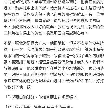
北海兄曾跟我說，早年在加州洛杉磯念書時，他曾在花店打
過工，騎摩托車上山下鄉，給有錢人家送花，在山路轉彎時
還摔過車，受過皮肉傷。他也在馬戲團幹過雜工。有一位領
班見他身材修長，體重又輕，還想栽培他去做賽馬場的騎
士，據説那是收入很好的職業。我在電視上見到北朝鮮的金
三胖騎在白馬上的英姿，很爲那匹白馬感到心疼。
不錯，張北海是個大好人，他很隨和，但這不表示他沒有脾
氣。有一次，我同旅居芝加哥的政論家廖中和，請張北海在
永康街的一家客家館子吃飯，飯後逛進一家起了洋名的咖啡
廳，裏頭鋪了地毯，經理居然要我們脫鞋才能入内，我們本
想轉頭離去，他又說我們可在戶外小噴水池邊的一套桌椅落
坐。好吧。噴水已經很吵，妨礙説話。沒想到那位經理還過
來喋喋不休的爲我們吹噓藍山咖啡。老張終於忍不住，好好
的教訓了他一頓：
「你説藍山咖啡好，你知道藍山在哪裏嗎？」
「呃….我不清楚，好像是..是在中南美洲。」