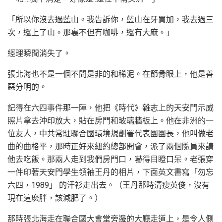
「所以你沒去過藍山。我告訴你，藍山在牙買加，我去過三
次，還上了山。那裏不但有咖啡，還有大麻。」
經理瞬間消失了。
張北海也不是一個不問是非的和稀泥。在節骨眼上，他是善
惡分明的。
記得在六四事件那一陣，他把《時代》雜志上的天安門示威
照片拿去沖印放大，貼在房門和玻璃牆板上。他在非洲的一
位友人，中共常駐聯合國環境規劃署代表團團長，他叫做老
曲的曲格平，那時正好來紐約總部開會，派了兩個隨員來請
他去吃飯。那兩人走到我們房門口，嚇得目瞪口呆。老張穿
一件印著天安門學生領袖王丹的相片，下面英文書寫「勿忘
六四，1989」 的汗衫走出去。（王丹那時清瘦英俊，沒有
現在這麽胖，該減肥了。）
那時張北海走在聯合國大會堂旁邊的大廳走道上，是令人側