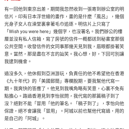
有一回他到東京出差，期間我忽然收到一張寄到辦公室的明
信片，印有日本浮世繪的畫作，畫的是什麽「風呂」，幾個
光身子女人在澡堂裏拿著毛巾追逐。明信片上只寫了
「Wish you were here」幾個字，也沒署名。我們辦公的樓
層並沒有私人信箱，寫了房號的信件一概都送到秘書室那個
公共空間。收發信件的女同事那幾天見到我，眉眼都掛著笑
意。當然，那是盡在不言的訕笑。我心想，好，下回可別讓
我逮到機會。
過沒多久，他休假到亞洲游玩，負責任的他不希望他在香港
《九十年代》的「美國郵簡」專欄脫期，要我幫他代寫一
期。我爽快的答應了。他見到我嘴角略有笑意，心裏不免有
點擔心。路過香港見到李怡就問，我代寫的那篇稿子到了
沒？絕對不能「冒用「他的筆名。「稿子到了」，李怡向他
保證，絕不會讓我「冒用」。阿城以前也幫他代寫過，用的
是自己的「阿城」。