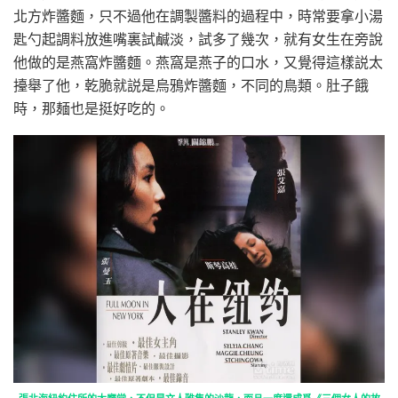
北方炸醬麵，只不過他在調製醬料的過程中，時常要拿小湯
匙勺起調料放進嘴裏試鹹淡，試多了幾次，就有女生在旁說
他做的是燕窩炸醬麵。燕窩是燕子的口水，又覺得這樣説太
擡舉了他，乾脆就説是烏鴉炸醬麵，不同的鳥類。肚子餓
時，那麺也是挺好吃的。