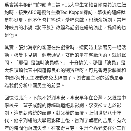
爲會議事務部門的頭牌口譯。北大學生領袖吾爾開希流亡紐
約時，接受ABC電視台主播Ted Koppel採訪，幕後的翻譯就
是熊炎夏。他不但會打籃球，愛唱京戲，也能演話劇。當年
陳映真的小説《將軍族》改編為話劇在紐約演出，擔綱的也
是他。
其實，張北海家的客廳在拍戲當時，還同時上演著另一場活
動。張曼玉見到一個老頭兒，安靜的坐在客廳角落，就悄聲
問，「那個…是臨時演員嗎？」 十分搞笑。那個「演員」是
大名頂頂代表中國道德良心的劉賓雁呀。可見香港影藝圈和
中國/海外民主運動未免太隔閡了。劉賓雁主演的活動是要
為我們分析中國民主的前景。
回憶張北海，不能不説到李安。李安早年在台灣，父親是中
學校長，望子成龍的傳統軌道絕非影劇，李安卻立志於影
劇，這是對傳統的顛覆，對父權的顛覆。上個世紀八十年
代，他拿到紐約大學電影碩士後，嘗到了顛覆的苦果。有六
年的時間他落魄失業，在家孵豆芽，生計全靠老婆在外工作