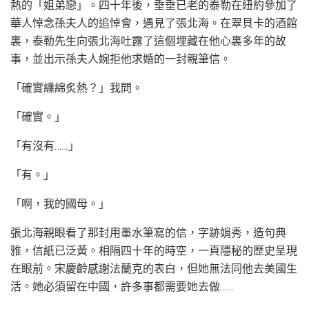
熱的「姐弟戀」。四十年後，垂垂已老的泰勒在紐約參加了
華人悼念孫夫人的追悼會，遇見了張北海。在翠貝卡的酒館
裏，泰勒先生向張北海吐露了這個埋藏在他心裏多年的故
事，並出示孫夫人婉拒他求婚的一封親筆信。
「確實纏綿炙熱？」我問。
「確實。」
「有沒有……」
「有。」
「啊，我的國母。」
張北海親眼看了那封用墨水筆寫的信，字跡娟秀，造句典
雅，信紙已泛黃。相隔四十年的時空，一頁隱秘的歷史呈現
在眼前。宋慶齡感謝法蘭克的表白，但她無法同他去美國生
活。她必須留在中國，許多事都需要她去做……