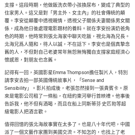
支撐。這段時期，他做飯洗衣帶小孩換尿布，變成了典型的
住家男人。這又是對「男主外、女主內」的社會傳統的顛
覆。李安從顛覆中透視親情，透視父子關係夫妻關係男女關
係，成為他日後處理電影題材的養料。就在李安扮演奶爸角
色的時期，他時常到張北海家中聊天吃飯，視北海為兄長。
北海兄爲人隨和，待人以誠，不在話下。李安也是個真摯念
舊的人，不但對自己老婆常年無怨無悔獨自支撐家庭經濟心
懷感恩，對朋友也念舊。
記得有一回，英國影星Emma Thompson擔任製片人，特別
請李安去拍一部英國傳統故事片，「Sense and
Sensibility」。影片拍成後，老張忽然接到一張貴賓卡。原
來是電影公司租了一條船，在紐約東河舉行首映禮。他事後
告訴我，他不但有酒喝，而且在船上同斯蒂芬·史匹勃等超
級電影人把酒言歡。
值得回憶的張北海故事實在太多了。也是八十年代吧，中國
派了一個文藝作家團到美國交流。不知怎的，也找上了老