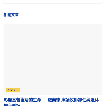
相關
文章
人文天下
彰顯基督復活的生命——羅蘭德·庫訥牧師卸任與退休
禮拜側記