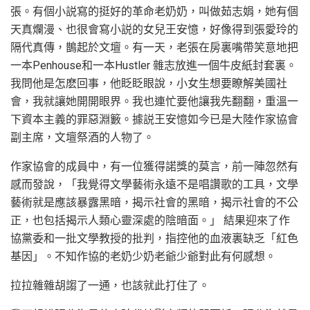
張。有個小説寫的挺好的革命老奶奶，叫做茹志娟，她有個
天真爛漫、也很會寫小説的女兒王安憶，好像得到張愛玲的
隔代真傳，鵲起於文壇。有一天，老張在房裏嘴帶笑意地把
一本Penhouse和一本Hustler 雜志放進一個牛皮紙封套裏。
我問他是怎麽回事，他眨眨眼說，小女生想要瞭解美國社
會，我就讓她開開眼界。我也連忙要他讓我先翻翻，重溫一
下資本主義的罪惡淵籔。據説王安憶如今已是大陸作家協會
副主席，文壇祭酒的人物了。
作家協會的成員中，有一位獲得諾獎的莫言，前一陣忽然有
感而發說，「我覺得文學藝術永遠不是唱讚歌的工具，文學
藝術就是應該暴露黑暗，揭示社會的黑暗，揭示社會的不公
正，也包括揭示人類心靈深處的陰暗面。」 結果迎來了作
協黨委和一批文學教授的批判，指控他的血液裏缺乏「紅色
基因」。不知作協的老奶少奶老爺少爺對此有何感想。
拉拉雜雜胡謅了一通，也該就此打住了。