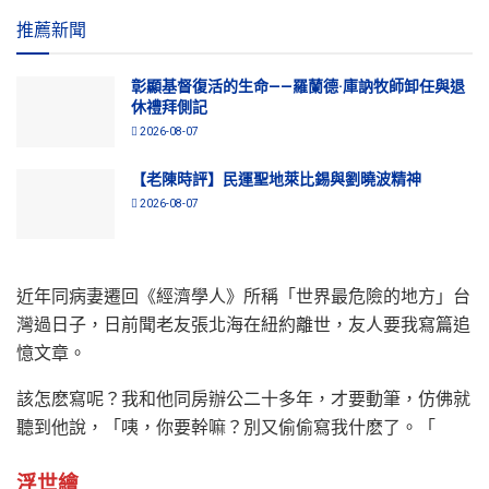
推薦新聞
彰顯基督復活的生命——羅蘭德·庫訥牧師卸任與退
休禮拜側記
2026-08-07
【老陳時評】民運聖地萊比錫與劉曉波精神
2026-08-07
近年同病妻遷回《經濟學人》所稱「世界最危險的地方」台
灣過日子，日前聞老友張北海在紐約離世，友人要我寫篇追
憶文章。
該怎麽寫呢？我和他同房辦公二十多年，才要動筆，仿佛就
聽到他說，「咦，你要幹嘛？別又偷偷寫我什麽了。「
浮世繪