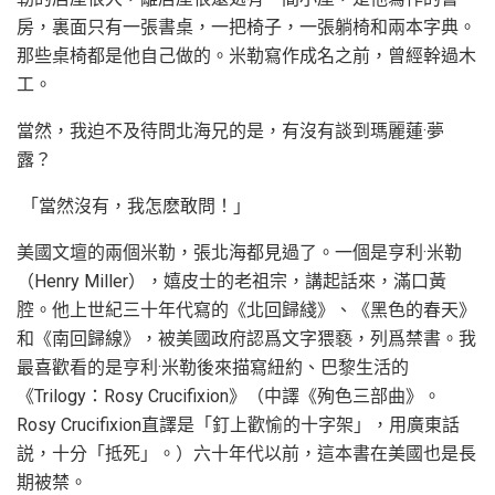
房，裏面只有一張書桌，一把椅子，一張躺椅和兩本字典。
那些桌椅都是他自己做的。米勒寫作成名之前，曾經幹過木
工。
當然，我迫不及待問北海兄的是，有沒有談到瑪麗蓮·夢
露？
「當然沒有，我怎麽敢問！」
美國文壇的兩個米勒，張北海都見過了。一個是亨利·米勒
（Henry Miller），嬉皮士的老祖宗，講起話來，滿口黃
腔。他上世紀三十年代寫的《北回歸綫》、《黑色的春天》
和《南回歸線》，被美國政府認爲文字猥褻，列爲禁書。我
最喜歡看的是亨利·米勒後來描寫紐約、巴黎生活的
《Trilogy：Rosy Crucifixion》（中譯《殉色三部曲》。
Rosy Crucifixion直譯是「釘上歡愉的十字架」，用廣東話
説，十分「抵死」。）六十年代以前，這本書在美國也是長
期被禁。