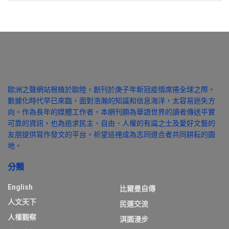
歐洲之聲網站根植於歐陸，創刊於庚子年新冠疫情席捲全球之際。
數據化時代早已來臨，面對浩瀚的知識和信息海洋，太容易迷失方
向。作為長年的媒體工作者，本網刊願為華語世界的讀者傳送平實
可靠的資訊，也為追求民主、自由、人權的有識之士及愛好文藝的
友朋提供寫作發文的平台。祈望這裡成為志同道合者共同耕耘的園
地。
分類
English
比爾曼自傳
人文天下
民運交流
人權觀察
淇園漫步