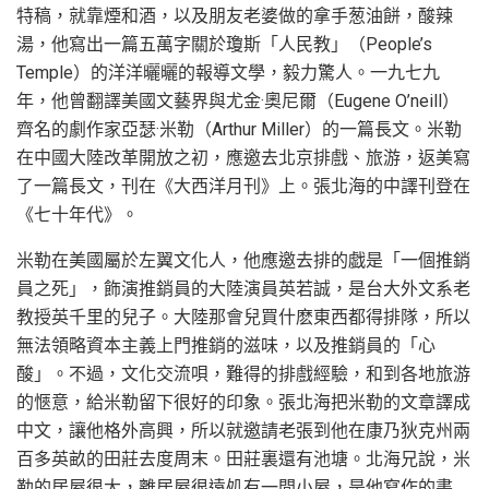
特稿，就靠煙和酒，以及朋友老婆做的拿手葱油餅，酸辣
湯，他寫出一篇五萬字關於瓊斯「人民教」（People’s
Temple）的洋洋曬曬的報導文學，毅力驚人。一九七九
年，他曾翻譯美國文藝界與尤金·奧尼爾（Eugene O’neill）
齊名的劇作家亞瑟·米勒（Arthur Miller）的一篇長文。米勒
在中國大陸改革開放之初，應邀去北京排戲、旅游，返美寫
了一篇長文，刊在《大西洋月刊》上。張北海的中譯刊登在
《七十年代》。
米勒在美國屬於左翼文化人，他應邀去排的戯是「一個推銷
員之死」，飾演推銷員的大陸演員英若誠，是台大外文系老
教授英千里的兒子。大陸那會兒買什麽東西都得排隊，所以
無法領略資本主義上門推銷的滋味，以及推銷員的「心
酸」。不過，文化交流唄，難得的排戲經驗，和到各地旅游
的愜意，給米勒留下很好的印象。張北海把米勒的文章譯成
中文，讓他格外高興，所以就邀請老張到他在康乃狄克州兩
百多英畝的田莊去度周末。田莊裏還有池塘。北海兄說，米
勒的居屋很大，離居屋很遠処有一間小屋，是他寫作的書