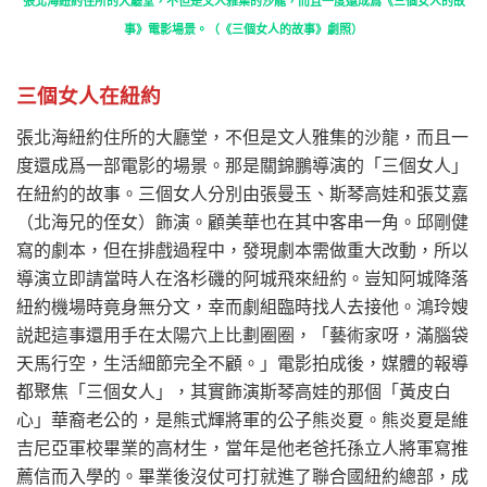
張北海紐約住所的大廳堂，不但是文人雅集的沙龍，而且一度還成爲《三個女人的故
事》電影場景。（《三個女人的故事》劇照）
三個女人在紐約
張北海紐約住所的大廳堂，不但是文人雅集的沙龍，而且一
度還成爲一部電影的場景。那是關錦鵬導演的「三個女人」
在紐約的故事。三個女人分別由張曼玉、斯琴高娃和張艾嘉
（北海兄的侄女）飾演。顧美華也在其中客串一角。邱剛健
寫的劇本，但在排戲過程中，發現劇本需做重大改動，所以
導演立即請當時人在洛杉磯的阿城飛來紐約。豈知阿城降落
紐約機場時竟身無分文，幸而劇組臨時找人去接他。鴻玲嫂
説起這事還用手在太陽穴上比劃圈圈，「藝術家呀，滿腦袋
天馬行空，生活細節完全不顧。」電影拍成後，媒體的報導
都聚焦「三個女人」，其實飾演斯琴高娃的那個「黃皮白
心」華裔老公的，是熊式輝將軍的公子熊炎夏。熊炎夏是維
吉尼亞軍校畢業的高材生，當年是他老爸托孫立人將軍寫推
薦信而入學的。畢業後沒仗可打就進了聯合國紐約總部，成