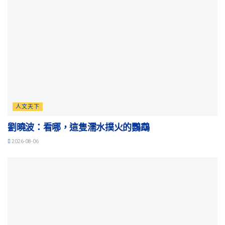
人文天下
劉曉波：看哪，這隻濡水撲火的鸚鵡
2026-08-06