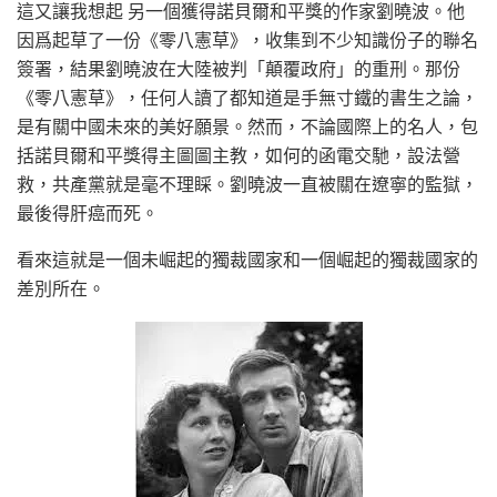
這又讓我想起 另一個獲得諾貝爾和平獎的作家劉曉波。他
因爲起草了一份《零八憲草》，收集到不少知識份子的聯名
簽署，結果劉曉波在大陸被判「顛覆政府」的重刑。那份
《零八憲草》，任何人讀了都知道是手無寸鐵的書生之論，
是有關中國未來的美好願景。然而，不論國際上的名人，包
括諾貝爾和平獎得主圖圖主教，如何的函電交馳，設法營
救，共產黨就是毫不理睬。劉曉波一直被關在遼寧的監獄，
最後得肝癌而死。
看來這就是一個未崛起的獨裁國家和一個崛起的獨裁國家的
差別所在。