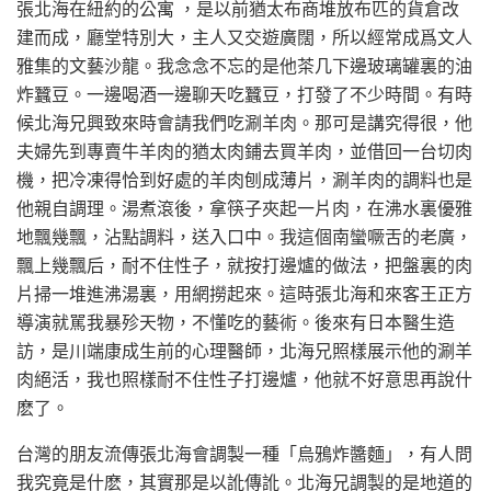
張北海在紐約的公寓 ，是以前猶太布商堆放布匹的貨倉改
建而成，廳堂特別大，主人又交遊廣闊，所以經常成爲文人
雅集的文藝沙龍。我念念不忘的是他茶几下邊玻璃罐裏的油
炸蠶豆。一邊喝酒一邊聊天吃蠶豆，打發了不少時間。有時
候北海兄興致來時會請我們吃涮羊肉。那可是講究得很，他
夫婦先到專賣牛羊肉的猶太肉鋪去買羊肉，並借回一台切肉
機，把冷凍得恰到好處的羊肉刨成薄片，涮羊肉的調料也是
他親自調理。湯煮滾後，拿筷子夾起一片肉，在沸水裏優雅
地飄幾飄，沾點調料，送入口中。我這個南蠻噘舌的老廣，
飄上幾飄后，耐不住性子，就按打邊爐的做法，把盤裏的肉
片掃一堆進沸湯裏，用網撈起來。這時張北海和來客王正方
導演就駡我暴殄天物，不懂吃的藝術。後來有日本醫生造
訪，是川端康成生前的心理醫師，北海兄照樣展示他的涮羊
肉絕活，我也照樣耐不住性子打邊爐，他就不好意思再說什
麽了。
台灣的朋友流傳張北海會調製一種「烏鴉炸醬麵」，有人問
我究竟是什麽，其實那是以訛傳訛。北海兄調製的是地道的