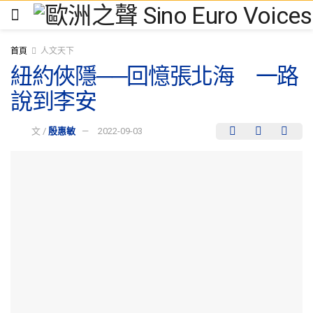
首頁
人文天下
紐約俠隱──回憶張北海 一路
說到李安
文 /
殷惠敏
2022-09-03