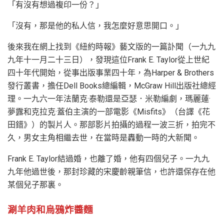
「有沒有想過複印一份？」
「沒有，那是他的私人信，我怎麼好意思開口。」
後來我在網上找到《紐約時報》藝文版的一篇訃聞（一九九
九年十一月二十三日），發現這位Frank E. Taylor從上世紀
四十年代開始，從事出版事業四十年，為Harper & Brothers
發行叢書，擔任Dell Books總編輯，McGraw Hill出版社總經
理。一九六一年法蘭克·泰勒還是亞瑟．米勒編劇，瑪麗蓮·
夢露和克拉克·蓋伯主演的一部電影《Misfits》（台譯《花
田錯》）的製片人。那部影片拍攝的過程一波三折，拍完不
久，男女主角相繼去世，在當時是轟動一時的大新聞。
Frank E. Taylor結過婚，也離了婚，他有四個兒子。一九九
九年他過世後，那封珍藏的宋慶齡親筆信，也許還保存在他
某個兒子那裏。
涮羊肉和烏鴉炸醬麵