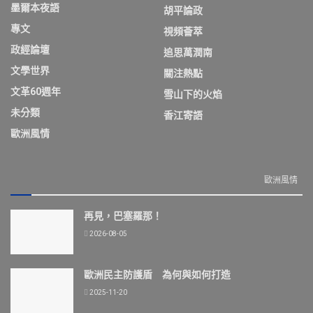
墨爾本夜語
胡平論政
專文
視頻薈萃
政經論壇
追思萬潤南
文學世界
關注熱點
文革60週年
雪山下的火焰
未分類
香江寄語
歐洲風情
歐洲風情
再見，巴塞羅那！
2026-08-05
歐洲民主防護盾 為何與如何打造
2025-11-20