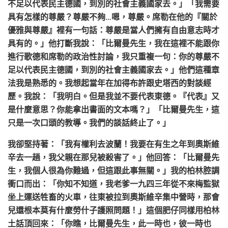
不足以代表民主德國，到別的社會主義國家去。」「我需要
具有怎樣的尊嚴？尊嚴不夠…嗯，尊嚴。席勒在他的『關於
優雅與尊嚴』裡有一句話：尊嚴是當人們擁有自由意志時才
具有的。」他打斷我說：「比爾曼先生，我在這裡不能跟你
進行歌德和席勒的政治性討論，我只重複一句：你的尊嚴不
足以代表民主德國，到別的社會主義國家去。」他們這種章
法我是熟悉的。我想起當年在加得布許跟史塔西的對談經
歷。我說：「我明白。但是我並不要代表東德。『代表』又
是什麼意思？你能拿出書面的文本嗎？」「比爾曼先生，這
只是一次口頭的教導。我們的談話終止了。」
我卻堅持著：「我有權利去波蘭！我要在有生之年到奧斯維
辛去一趟，我父親在那兒被殺害了。」他回答：「比爾曼先
生，我個人很為你難過，但這跟此事無關。」我的柏林腔調
衝口而出：「你知不知道，我老爹一九四三年從不來梅監獄
坐上運送牲畜的火車，往東被拉到奧斯維辛集中營時，那會
兒還根本莫有什麼勞什子護照問題！」這個肥仔同樣用柏林
土話頂回來：「你瞧，比爾曼先生，此一時也，彼一時也