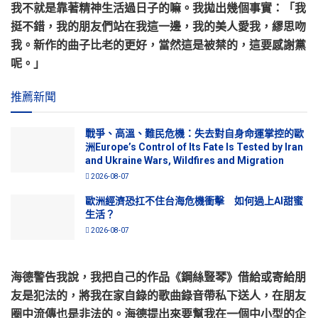
我不就是靠著精神生活過日子的嘛。我拋出幾個事實：「我
挺不錯，我的朋友們站在我這一邊，我的美人愛我，繆思吻
我。新作的曲子比老的更好，當然這是被禁的，這要感謝黨
呢。」
推薦新聞
戰爭、高溫、難民危機：失去對自身命運掌控的歐
洲Europe’s Control of Its Fate Is Tested by Iran
and Ukraine Wars, Wildfires and Migration
2026-08-07
歐洲經濟恐扛不住台海危機衝擊 如何過上AI甜蜜
生活？
2026-08-07
海德警告我說，我把自己的作品《鋼絲豎琴》借給或寄給朋
友是犯法的，將我在家自錄的歌曲錄音帶私下送人，在朋友
圈中流傳也是非法的。海德提出來要幫我在一個中小型的企