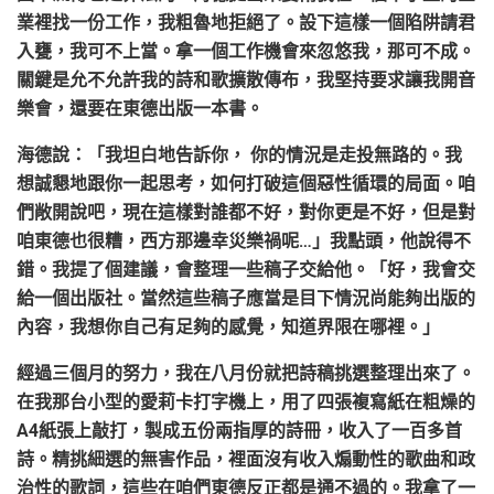
業裡找一份工作，我粗魯地拒絕了。設下這樣一個陷阱請君
入甕，我可不上當。拿一個工作機會來忽悠我，那可不成。
關鍵是允不允許我的詩和歌擴散傳布，我堅持要求讓我開音
樂會，還要在東德出版一本書。
海德說：「我坦白地告訴你， 你的情況是走投無路的。我
想誠懇地跟你一起思考，如何打破這個惡性循環的局面。咱
們敞開說吧，現在這樣對誰都不好，對你更是不好，但是對
咱東德也很糟，西方那邊幸災樂禍呢…」我點頭，他說得不
錯。我提了個建議，會整理一些稿子交給他。「好，我會交
給一個出版社。當然這些稿子應當是目下情況尚能夠出版的
內容，我想你自己有足夠的感覺，知道界限在哪裡。」
經過三個月的努力，我在八月份就把詩稿挑選整理出來了。
在我那台小型的愛莉卡打字機上，用了四張複寫紙在粗燥的
A4紙張上敲打，製成五份兩指厚的詩冊，收入了一百多首
詩。精挑細選的無害作品，裡面沒有收入煽動性的歌曲和政
治性的歌詞，這些在咱們東德反正都是通不過的。我拿了一