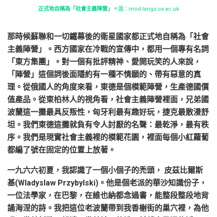
正式地自稱為「社會主義陣營」。
圖：mod-langs.ox.ac.uk
那時候蘇聯和一切鐵幕後的衛星國家都正式地自稱為「社會
主義陣營」。西方國家在冷戰的宣傳中，都用一個專有名詞
「東方集團」。對一個有批評精神、愛開玩笑的人來說，
「陣營」這個詞後面隱約有一種不情願的、帶有惡意的真
理。從俄國人的角度來看，東德是個模範陣營，生產德國價
值產品。從東柏林人的視角看，社會主義陣營裡面，兄弟國
波蘭這一攤最具反叛性，匈牙利最有趣好玩，捷克最散漫舒
坦。我們東德這攤就負有令人討厭的名聲：最乾淨，最有秩
序。我們是現實社會主義裡的模範花園，裡面每個小紅蘿蔔
都編了號在固定的位置上放著。
一九六六初夏，我認識了一個小個子的禿頭， 皮茲比爾斯
基(Wladyslaw Przybylski)。他是個老派的華沙知識份子，
一位法學家，在巴黎，在維也納都念過書，能整段整段地背
誦海涅的詩。我把這位老波蘭帶到我香榭街的巢穴裡，為他