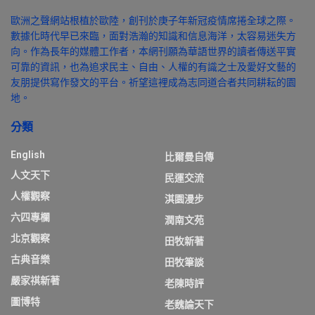
歐洲之聲網站根植於歐陸，創刊於庚子年新冠疫情席捲全球之際。
數據化時代早已來臨，面對浩瀚的知識和信息海洋，太容易迷失方
向。作為長年的媒體工作者，本網刊願為華語世界的讀者傳送平實
可靠的資訊，也為追求民主、自由、人權的有識之士及愛好文藝的
友朋提供寫作發文的平台。祈望這裡成為志同道合者共同耕耘的園
地。
分類
English
比爾曼自傳
人文天下
民運交流
人權觀察
淇園漫步
六四專欄
潤南文苑
北京觀察
田牧新著
古典音樂
田牧筆談
嚴家祺新著
老陳時評
圖博特
老魏論天下