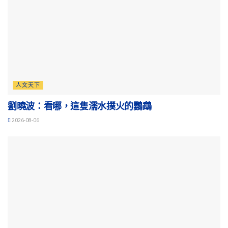
人文天下
劉曉波：看哪，這隻濡水撲火的鸚鵡
2026-08-06