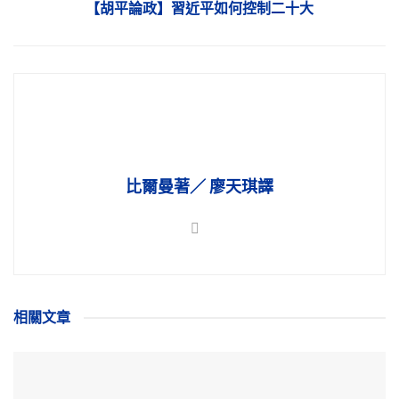
【胡平論政】習近平如何控制二十大
比爾曼著／ 廖天琪譯
相關
文章