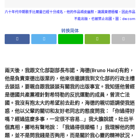
六十年代中期歌手比爾曼已經十分成名，他的作品頑皮幽默，譏諷東德極權，因此作品
不能出版，也被禁止出國。圖：dw.com
转换简体
兩天後，我跟文化部副部長布諾‧海德(Bruno Haid)有約，
他是負責東德出版業的，他來信邀請我到文化部的行政主樓
去談話，要親自跟我談談有關我的出版事宜。我知道他曾經
是德國共產黨裡針對希特勒的反抗運動的成員，曾流亡法
國。我沒有抱太大的希望前去赴約，海德的親切語調使我迷
惑，他以父輩的關切和友好老同志的態度問我：「你過得好
嗎？經過這麼多事，一定很不容易…」我大膽說謊，吐出半
個真相，擲地有聲地說：「我過得很順暢！」我理解他的問
題，並不是問我錢是否夠用，而是關於我心靈的精神狀況，