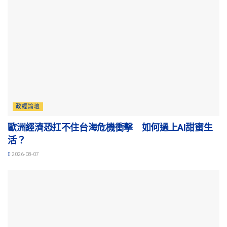
政經論壇
歐洲經濟恐扛不住台海危機衝擊 如何過上AI甜蜜生
活？
2026-08-07