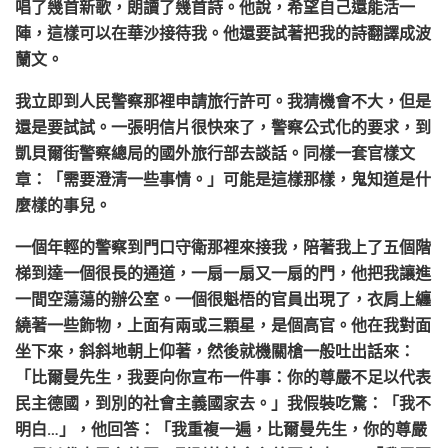
唱了幾首新歌，朗讀了幾首詩。他說，希望自己還能活一
陣，這樣可以在華沙接待我。他還要試著把我的詩翻譯成波
蘭文。
我立即到人民警察那裡申請旅行許可。我猜機會不大，但是
還是要試試。一張明信片很快來了，警察公式化的要求，到
凱貝爾街警察總局的國外旅行部去談話。同樣一套官樣文
章：「需要澄清一些事情。」可能是這樣那樣，鬼知道是什
麼樣的事兒。
一個年輕的警察到門口守衛那裡來接我，陪著我上了五個階
梯到達一個很長的通道，一扇一扇又一扇的門，他把我讓進
一間空蕩蕩的辦公室。一個很魁梧的官員出現了，衣肩上纏
繞著一些飾物，上面有兩或三顆星，是個高官。他在我對面
坐下來，斜斜地朝上仰著，然後就機關槍一般吐出話來：
「比爾曼先生，我要向你宣布一件事：你的尊嚴不足以代表
民主德國，到別的社會主義國家去。」我假裝吃驚：「我不
明白…」，他回答：「我重複一遍，比爾曼先生，你的尊嚴