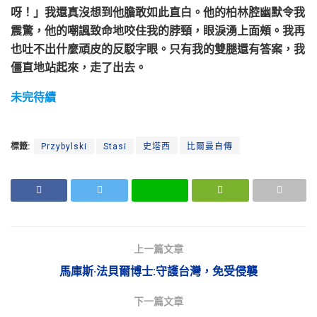
呀！」我還真沒想到他膽敢如此直白。他的柏林腔幽默令我
震驚，他的嘲諷致命地咬住我的脖頸，眼淚湧上面頰。我再
也吐不出什麼頑皮的反駁字眼。只有我的雙腿還有答案，我
僵直地站起來，走了出去。
未完待續
標籤:
Przybylski
Stasi
史塔西
比爾曼自傳
上一篇文章
馬庫斯·法貝爾博士:守護台灣，免受侵襲
下一篇文章