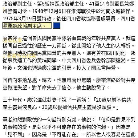
政治部副主任、第5綏靖區政治部主任、41軍少將副軍長兼鄭
州警備司令。1948年12月6日在淮海戰役中於河南永城被俘。
1975年3月19日獲特赦，後任四川省政協秘書處專員，四川省
宣漢縣政協副主席。
廖宗澤，這個曾與國民黨軍隊浴血奮戰的年輕共產黨人，就這
沒有結果
樣同自己過往的歷史一刀兩斷，從此開始了他人生的大轉折。
與他同時投向國民黨陣營的共產黨人，還有曾在四川同他一起
查看所有結果
從事兵運工作的黃埔同學、中共四川省委兵委幹部陳遠湘。三
年後，文強也通過廖宗澤的引薦，投入了國民黨陣營。
回首向來蕭瑟處，歸去，也無風雨也無晴。廖宗澤終於對共產
黨徹底失望，對革命失去了信心，他主動脫黨了。
三十年代，廖宗澤就對妻子說了一番話：「20歲以前不信共
產主義是沒良心，30歲以後還信共產主義是沒頭腦。」
筆者忽然對歌德的一句話特別有感，他說：「信仰是對見不到
的事物的愛，是對似乎不可能存在的事物的信賴。」因為是
「見不到」，因為是「不可能存在」，所以世人很容易在這此