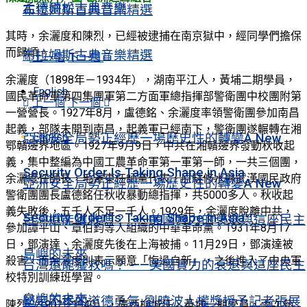
孟德爾松古典音樂
布拉姆斯古典音樂精選
其時，余灑度和陳烈，已經被逮捕在南京獄中，經同學們擔保
而歸順。
布拉姆斯古典音樂精選
上一個
下一個
余灑度（1898年－1934年），湖南平江人，黃埔二期學員，
English
國民革命軍第四集團軍第二方面軍總指揮部警衛團中校團附第
上一個
下一個
一營營長。1927年8月，盧德銘、余灑度率領警衛團參加南昌
起義，部隊未開到南昌，起義軍已經南下，警衛團遂輾轉在湘
English
亞洲安全局勢正經歷一場歷史性的轉變A New
鄂贛邊界地區。1927年9月9日，中共在湘贛邊界發動秋收起
義，集中整編為中國工農革命軍第一軍第一師，一共三個團，
Security Order Is Taking Shape in Asia
余灑度任師長，毛澤東任師黨代表，原駐修水縣武漢國民政府
亞洲安全局勢正經歷一場歷史性的轉變A New
警衛團團長盧德銘任秋收暴動總指揮，共5000多人。秋收起
義失敗後，五千人不足一千人。1929年，余灑度脫離中共，
Security Order Is Taking Shape in Asia
台灣還能獲救嗎？ ——美國實力的衰退與這座民主
參加譚平山、章伯鈞等人組織的中華革命黨。1931年8月17
日，鄧演達、余灑度先後在上海被捕。11月29日，鄧演達被
島嶼的未來
殺害，而余灑度則表示願意「悔過自新」，之後進入了中央軍
台灣還能獲救嗎？ ——美國實力的衰退與這座民主
校特別訓練班學習。
島嶼的未來
堅定不移的道德勇氣-劉曉波人權獎授予記者張展
陳烈（1902—1940），廣西柳城任，黃埔一期學員，兩次參