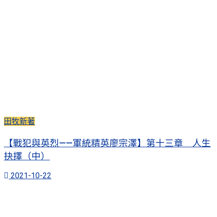
田牧新著
【戰犯與英烈——軍統精英廖宗澤】第十三章 人生
抉擇（中）
2021-10-22