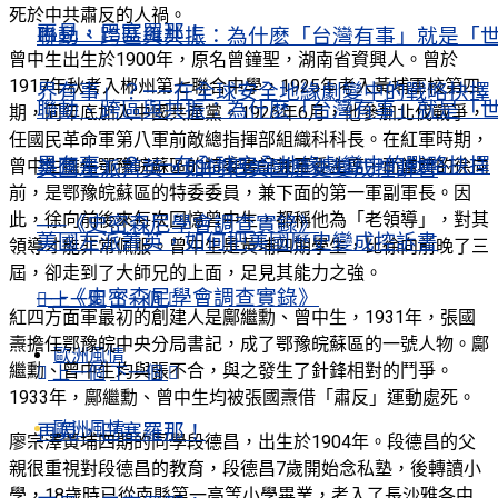
死於中共肅反的人禍。
再見，巴塞羅那！
聯動、跨區與共振：為什麽「台灣有事」就是「
曾中生出生於1900年，原名曾鐘聖，湖南省資興人。曾於
1917年秋考入郴州第七聯合中學，1925年考入黃埔軍校第四
界有事」？——在全球安全地緣劇變中的戰略抉擇
聯動、跨區與共振：為什麽「台灣有事」就是「
期，同年底加入中國共產黨。1926年6月，他參加北伐戰爭，
任國民革命軍第八軍前敵總指揮部組織科科長。在紅軍時期，
界有事」？——在全球安全地緣劇變中的戰略抉擇
曾中生擔任鄂豫皖蘇區的特委書記兼軍委主席，而當時的徐向
美國左派菁英，如何把美國歷史變成控訴書
前，是鄂豫皖蘇區的特委委員，兼下面的第一軍副軍長。因
此，徐向前後來每次回憶曾中生，都稱他為「老領導」，對其
──《史密森尼學會調查實錄》
美國左派菁英，如何把美國歷史變成控訴書
領導才能非常佩服。曾中生是黃埔四期學生，比徐向前晚了三
屆，卻走到了大師兄的上面，足見其能力之強。
──《史密森尼學會調查實錄》
上一個
下一個
紅四方面軍最初的創建人是鄺繼勳、曾中生，1931年，張國
燾擔任鄂豫皖中央分局書記，成了鄂豫皖蘇區的一號人物。鄺
歐洲風情
繼勳、曾中生均與張不合，與之發生了針鋒相對的鬥爭。
上一個
下一個
1933年，鄺繼勳、曾中生均被張國燾借「肅反」運動處死。
歐洲風情
再見，巴塞羅那！
廖宗澤黃埔四期的同學段德昌，出生於1904年。段德昌的父
親很重視對段德昌的教育，段德昌7歲開始念私塾，後轉讀小
學，18歲時已從南縣第一高等小學畢業，考入了長沙雅各中