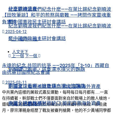
什麼精神遺產
紀念劉曉波我們紀念什麽——在萊比錫紀念劉曉波
【田牧筆談】和平的煎熬與磨難 ——拷問作家靈魂重
負實錄
暨中國憲政民主研討會講話
紀念劉曉波我們紀念什麽——在萊比錫紀念劉曉波
2025-04-12
暨中國憲政民主研討會講話
上一個
下一個
人文天下
上一個
下一個
永遠的紀念 共同的抗爭 ——2025年「3•10」西藏自
人文天下
劉曉波：看哪，這隻濡水撲火的鸚鵡
由抗暴日國際紀念會議
2025-03-11
劉曉波：看哪，這隻濡水撲火的鸚鵡
中國全球追稅補財政缺口 鎖定富豪海外資產
中共黨內這樣的屠殺式肅反運動，每時每日每月都有……一直
在持續著，幹部戰士們不僅要面對來自於戰場上的敵人槍炮，
中國全球追稅補財政缺口 鎖定富豪海外資產
再見，巴塞羅那！
還每時每刻伴隨著來自於組織上的突然審判與槍殺。那些歲
月，廖宗澤親身經歷了戰友被審判槍斃，他的不少黃埔同學都