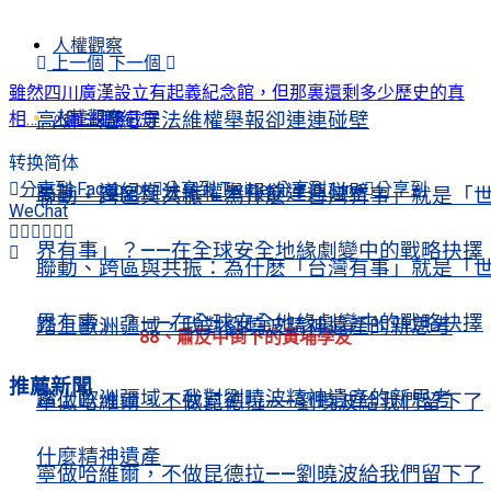
人權觀察
上一個
下一個
雖然四川廣漢設立有起義紀念館，但那裏還剩多少歷史的真
人權觀察
高瑜：遵紀守法維權舉報卻連連碰壁
相……。圖-網絡截屏
转换简体
分享到 Facebook
分享到 Twitter
分享到 Line
分享到
高瑜：遵紀守法維權舉報卻連連碰壁
聯動、跨區與共振：為什麽「台灣有事」就是「
WeChat
界有事」？——在全球安全地緣劇變中的戰略抉擇
聯動、跨區與共振：為什麽「台灣有事」就是「
界有事」？——在全球安全地緣劇變中的戰略抉擇
踏上歐洲疆域，我對劉曉波精神遺產的新思考
88、肅反中倒下的黃埔學友
推薦新聞
踏上歐洲疆域，我對劉曉波精神遺產的新思考
寧做哈維爾，不做昆德拉——劉曉波給我們留下了
什麼精神遺產
寧做哈維爾，不做昆德拉——劉曉波給我們留下了