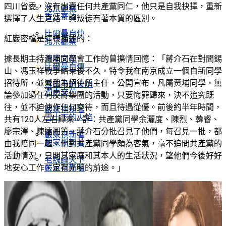
四川省委，沒有出賣任何共產黨同仁，他只是自我抉擇，重新
北京觀察
香江寄語
選擇了人生之路，與叛徒有著本質的區別。
比爾曼自傳
紅巖密檔是這樣描述的：
北京觀察
據長期主持黃埔同學會工作的曾擴情回憶：「蔣介石在對閻錫
潤南文苑
比爾曼自傳
山、馮玉祥戰爭結束後不久，特令我在南京成立一個自新同學
招待所，並派我為招待所主任，公開宣布，凡屬黃埔同學，無
雪山下的火焰
潤南文苑
論參加過任何反蔣集團的活動，只要悔罪歸來，決不追究既
往，並不迫使作任何交待，而且待遇從優。前後約半年時間，
嚴家祺新著
雪山下的火焰
共有120人左右歸來。計：共產黨同學余灑度、陳烈、韓睿、
廖宗澤、陳遠湘等。蔣介石分批召見了他們，每召見一批，都
嚴家祺新著
嚴家祺新著
由我陪同一起。他對共產黨同學頗為客氣，毫不追問共產黨的
活動情況，只問其家庭和其本人的生活狀況，望他們今後好好
老魏論天下
地安心工作，定有光明的前途。」
嚴家祺新著
六四專欄
老魏論天下
追思萬潤南
六四專欄