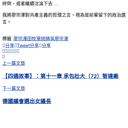
絆倒，或者繼續沈淪下去……
我將廖宗澤對共產主義的哲理之言，視為是前輩留下的政治遺
言。
標籤:
廖宗澤
田牧
軍統精英廖宗澤
分享
Tweet
分享
分享
上一篇文章
【四通故事】：第十一章 承包壯大（72）智達廠
下一篇文章
德國議會選出女議長