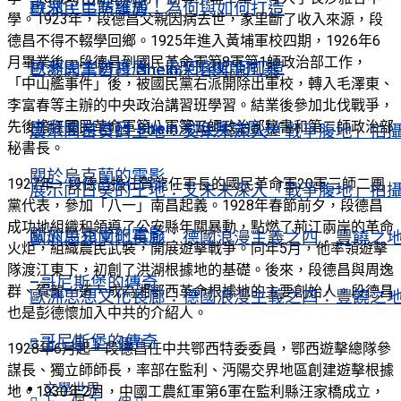
再見，巴塞羅那！
歐洲民主防護盾 為何與如何打造
學。1923年，段德昌父親因病去世，家里斷了收入來源，段
德昌不得不輟學回鄉。1925年進入黃埔軍校四期，1926年6
月畢業後，段德昌到國民革命軍第8軍第1師政治部工作，
歐洲民主防護盾 為何與如何打造
巴黎開業首日 Shein深陷輿論風暴
「中山艦事件」後，被國民黨右派開除出軍校，轉入毛澤東、
李富春等主辦的中央政治講習班學習。結業後參加北伐戰爭，
先後擔任國民革命軍第八軍第五師政治部秘書和第二師政治部
巴黎開業首日 Shein深陷輿論風暴
展示向日葵的土地：艾未未深入「戰爭腹地」拍
秘書長。
關於烏克蘭的電影
1927年，段德昌擔任賀龍任軍長的國民革命軍20軍三師二團
展示向日葵的土地：艾未未深入「戰爭腹地」拍
黨代表，參加「八一」南昌起義。1928年春節前夕，段德昌
成功地組織和領導了公安縣年關暴動，點燃了荊江兩岸的革命
關於烏克蘭的電影
歐洲思想文化長廊：德國浪漫主義之四：豐饒之
火炬，組織農民武裝，開展遊擊戰爭。同年5月，他率領遊擊
隊渡江東下，初創了洪湖根據地的基礎。後來，段德昌與周逸
–哥尼斯堡的傳奇
群、賀龍一道，成為湘鄂西革命根據地的主要創始人。段德昌
歐洲思想文化長廊：德國浪漫主義之四：豐饒之
也是彭德懷加入中共的介紹人。
–哥尼斯堡的傳奇
上一個
下一個
1928年6月起，段德昌任中共鄂西特委委員，鄂西遊擊總隊參
謀長、獨立師師長，率部在監利、沔陽交界地區創建遊擊根據
文學世界
地。1930年2月，中國工農紅軍第6軍在監利縣汪家橋成立，