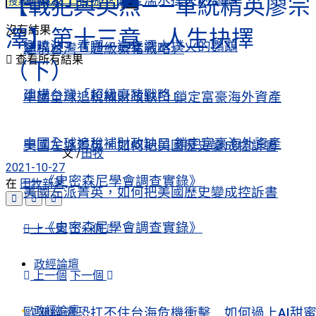
劉曉波：看哪，這隻濡水撲火的鸚鵡
【戰犯與英烈——軍統精英廖宗
沒有結果
澤】第十三章 人生抉擇
劉曉波：看哪，這隻濡水撲火的鸚鵡
建構台灣「超級豪豬戰略」
查看所有結果
（下）
建構台灣「超級豪豬戰略」
中國全球追稅補財政缺口 鎖定富豪海外資產
中國全球追稅補財政缺口 鎖定富豪海外資產
美國左派菁英，如何把美國歷史變成控訴書
文 /
田牧
2021-10-27
──《史密森尼學會調查實錄》
在
田牧新著
美國左派菁英，如何把美國歷史變成控訴書
──《史密森尼學會調查實錄》
上一個
下一個
政經論壇
上一個
下一個
政經論壇
歐洲經濟恐扛不住台海危機衝擊 如何過上AI甜