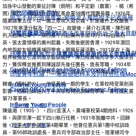
加孫中山發動的東征討陳（炯明）和平定劉（震寰）、楊（希
和牧師羅蘭德·庫納
閔）戰鬥，績戰功升任國民革命軍58團代理團長職。1926年
堅定不移的道德勇氣-劉曉波人權獎授予記者張展
隨東路軍北伐，以一團之眾攻入南京城，於是擢升上校團長。
1927年寧漢分裂及「四一二」政變後，蔣介石清黨，陳烈被
和牧師羅蘭德·庫納
《零八憲章》對全球憲法改革辯論作出了重大貢
列入通緝名單中。陳烈是中共赴廣州參加12月11日由葉劍
英、張太雷領導的廣州起義，失敗後避居香港。1929年潛回
內地與校友組織黃埔同學會，開展反蔣活動。1931年在上海
《零八憲章》對全球憲法改革辯論作出了重大貢
印度青年抗議：一場莫迪始料未及的政治危機Mod
租界被捕並引渡到南京監獄關押。陳烈經黃埔同學多人擔保努
力，獲保釋並推薦到陳誠部先後任團長、旅長等職。 1934年
Caught Off Guard as India’s Economic Failings
底，陳烈進陸軍大學特別班第二期深造。1940年病逝。
印度青年抗議：一場莫迪始料未及的政治危機Mod
韓睿（資料甚少），他是黃埔一期的學生，在軍校時受葉劍英
Inflame Young People
Caught Off Guard as India’s Economic Failings
影響，招募回歸進入了中央軍校特別訓練班學習，曾任國民黨
第73軍軍長。
Inflame Young People
上一個
下一個
陳遠湘（ 1905- ），四川宣漢人，黃埔軍校第4期炮科。1926
年，與廖宗澤一起下四川執行任務，1931年脫離中共。回歸
後，陸軍大學參謀班第4期畢業，他曾任憲兵第1團中校訓政
上一個
下一個
員、第95師政訓處長、憲兵司令部政治部主任、陸軍總司令