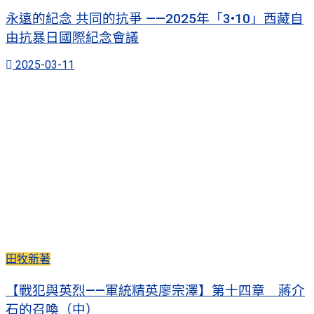
永遠的紀念 共同的抗爭 ——2025年「3•10」西藏自
由抗暴日國際紀念會議
2025-03-11
田牧新著
【戰犯與英烈——軍統精英廖宗澤】第十四章 蔣介
石的召喚（中）