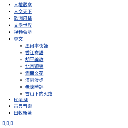
人權觀察
人文天下
歐洲風情
文學世界
視頻薈萃
專文
墨爾本夜語
香江寄語
胡平論政
北京觀察
潤南文苑
淇園漫步
老陳時評
雪山下的火焰
English
古典音樂
田牧新著