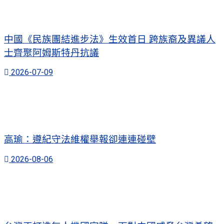
中國《民族團結進步法》生效首日 跨族裔及異議人
士齊聚阿姆斯特丹抗議
2026-07-09
高瑜：遵紀守法維權舉報卻連連碰壁
2026-08-06