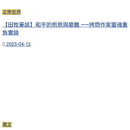
文學世界
【田牧筆談】和平的煎熬與磨難 ——拷問作家靈魂重
負實錄
2025-04-12
專文