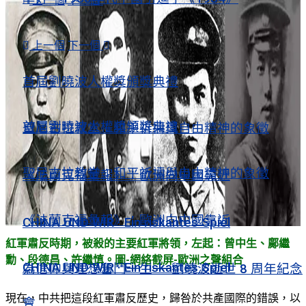
上一個
下一個
視頻薈萃
上一個
下一個
視頻薈萃
首屆劉曉波人權獎頒獎典禮
首屆劉曉波人權獎頒獎典禮
聖尼古拉教堂：和平祈禱與自由精神的象徵
聖尼古拉教堂：和平祈禱與自由精神的象徵
《法蘭克福彙報》：歐洲向中國靠近
《法蘭克福彙報》：歐洲向中國靠近
CHINA UND WIR · Ein riskantes Spiel
紅軍肅反時期，被殺的主要紅軍將領，左起：曾中生、鄺繼
勳、段德昌、許繼慎。圖-網絡截屏-歐洲之聲組合
CHINA UND WIR · Ein riskantes Spiel
為信仰與理想奮鬥一生——劉曉波逝世 8 周年紀念
現在，中共把這段紅軍肅反歷史，歸咎於共產國際的錯誤，以
會