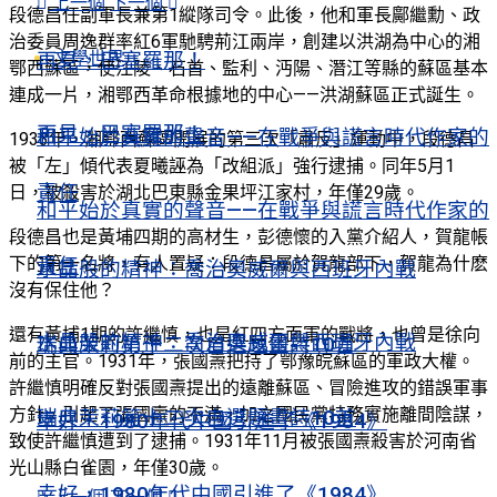
上一個
下一個
段德昌任副軍長兼第1縱隊司令。此後，他和軍長鄺繼勳、政
治委員周逸群率紅6軍馳騁荊江兩岸，創建以洪湖為中心的湘
文學世界
再見，巴塞羅那！
鄂西蘇區，使江陵、石首、監利、沔陽、潛江等縣的蘇區基本
連成一片，湘鄂西革命根據地的中心——洪湖蘇區正式誕生。
再見，巴塞羅那！
和平始於真實的聲音——在戰爭與謊言時代作家的
1933年，湘鄂西蘇區開展的第三次「肅反」運動中，段德昌
被「左」傾代表夏曦誣為「改組派」強行逮捕。同年5月1
責任
日，被殺害於湖北巴東縣金果坪江家村，年僅29歲。
和平始於真實的聲音——在戰爭與謊言時代作家的
段德昌也是黃埔四期的高材生，彭德懷的入黨介紹人，賀龍帳
下的第一名將，有人置疑：段德昌屬於賀龍部下，賀龍為什麽
責任
水晶般的精神：喬治奧威爾與西班牙內戰
沒有保住他？
還有黃埔1期的許繼慎，也是紅四方面軍的戰將，也曾是徐向
水晶般的精神：喬治奧威爾與西班牙內戰
瑞典茉莉第十二次自選題畫詩10首
前的主官。1931年，張國燾把持了鄂豫皖蘇區的軍政大權。
許繼慎明確反對張國燾提出的遠離蘇區、冒險進攻的錯誤軍事
方針，引起了張國燾的不滿，加之國民黨特務實施離間陰謀，
瑞典茉莉第十二次自選題畫詩10首
幸好，1980年代中國引進了《1984》
致使許繼慎遭到了逮捕。1931年11月被張國燾殺害於河南省
光山縣白雀園，年僅30歲。
幸好，1980年代中國引進了《1984》