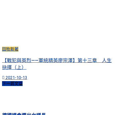
田牧新著
【戰犯與英烈——軍統精英廖宗澤】第十三章 人生
抉擇（上）
2021-10-13
下一篇文章