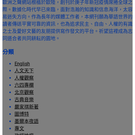
歐洲之聲網站根植於歐陸，創刊於庚子年新冠疫情席捲全球之
際。數據化時代早已來臨，面對浩瀚的知識和信息海洋，太容
易迷失方向。作為長年的媒體工作者，本網刊願為華語世界的
讀者傳送平實可靠的資訊，也為追求民主、自由、人權的有識
之士及愛好文藝的友朋提供寫作發文的平台。祈望這裡成為志
同道合者共同耕耘的園地。
分類
English
人文天下
人權觀察
六四專欄
北京觀察
古典音樂
嚴家祺新著
圖博特
墨爾本夜語
專文