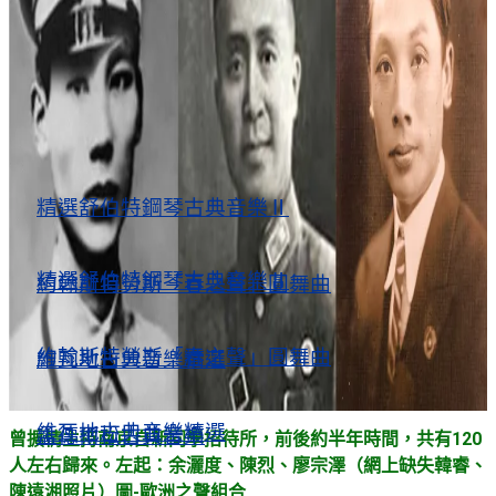
民運交流
追思萬潤南
文革60週年
民運交流
古典音樂
文革60週年
古典音樂
精選舒伯特鋼琴古典音樂Ⅱ
精選舒伯特鋼琴古典音樂Ⅱ
約翰斯特勞斯「春之聲」圓舞曲
約翰斯特勞斯「春之聲」圓舞曲
維瓦地古典音樂精選
維瓦地古典音樂精選
孟德爾松古典音樂
曾擴情主持南京自新同學招待所，前後約半年時間，共有120
人左右歸來。左起：余灑度、陳烈、廖宗澤（網上缺失韓睿、
陳遠湘照片）圖-歐洲之聲組合