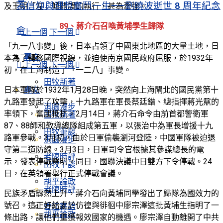
為信仰與理想奮鬥一生——劉曉波逝世 8 周年紀念
及王明「左」傾錯誤的執行，甚為牽強。
89、蔣介石召喚黃埔學生歸隊
會
上一個
下一個
「九一八事變」後，日本占領了中國東北地區的大量土地，日
專文
本為了轉移國際視線，並迫使南京國民政府屈服，於1932年
上一個
下一個
初，在上海制造了「一二八」事變。
田牧新著
日本軍隊於1932年1月28日晚，突然向上海閘北的國民黨第十
專文
九路軍發起了攻擊，十九路軍在軍長蔡廷鍇、總指揮蔣光鼐的
淇園漫步
率領下，奮起抵抗。2月14日，蔣介石命令由前首都警衛軍
田牧新著
87、88師和教導總隊組成第五軍，以張治中為軍長增援十九
田牧筆談
路軍參戰。3月初，由於日軍偷襲瀏河登陸，中國軍隊被迫退
淇園漫步
守第二道防線。3月3日，日軍司令官根據其參謀總長的電
老陳時評
示，發表停戰聲明。同日，國聯決議中日雙方下令停戰。24
田牧筆談
日，在英領署舉行正式停戰會議。
胡平論政
老陳時評
民族矛盾驟然上升，蔣介石向黃埔同學發出了歸隊為國效力的
號召。這正好給處於仿徨與徘徊中廖宗澤這批黃埔生指明了一
香江寄語
胡平論政
條出路，讓他們重獲報效國家的機遇。廖宗澤自動離開了中共