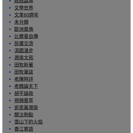
政經論壇
文學世界
文革60週年
未分類
歐洲風情
比爾曼自傳
民運交流
淇園漫步
潤南文苑
田牧新著
田牧筆談
老陳時評
老魏論天下
胡平論政
視頻薈萃
追思萬潤南
關注熱點
雪山下的火焰
香江寄語