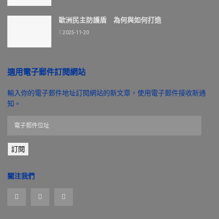
歐洲民主防護盾 為何與如何打造
2025-11-20
適用電子郵件訂閱網站
輸入你的電子郵件地址訂閱網站的新文章，使用電子郵件接收新通
知。
電
子
郵
訂閱
件
位
址
關注我們