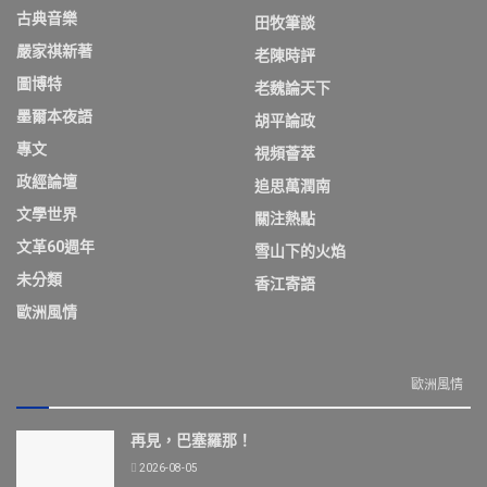
古典音樂
田牧筆談
嚴家祺新著
老陳時評
圖博特
老魏論天下
墨爾本夜語
胡平論政
專文
視頻薈萃
政經論壇
追思萬潤南
文學世界
關注熱點
文革60週年
雪山下的火焰
未分類
香江寄語
歐洲風情
歐洲風情
再見，巴塞羅那！
2026-08-05