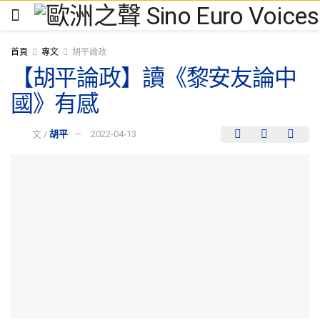
首頁
專文
胡平論政
【胡平論政】讀《黎安友論中
國》有感
文 /
胡平
2022-04-13