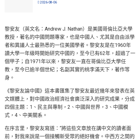
2026-08-06
黎安友（英文名：Andrew J. Nathan）是美國哥倫比亞大學
教授，著名的中國問題專家，也是中國人、尤其是自由派學
者和異議人士最熟悉的一位美國學者。黎安友是在1960年
讀大學一年級時開始研究中國的，至今已有62年，超過了一
個甲子；自1971年以來，黎安友一直在哥倫比亞大學任
教，至今已逾半個世紀；名副其實的桃李滿天下，著作等
身。
《黎安友論中國》這本書匯集了黎安友最近幾年來發表在英
文媒體上，對中國政治經濟社會廣泛深入的研究成果，分成
四個主題：1、民主與專制，2、中國與世界，3、中國模
式，4、中美關系。
在序言里，黎安友寫道：“將這些文章放在講中文的讀者面
前，對我來說是一個接觸新受眾的絕好機會。中西方之間的