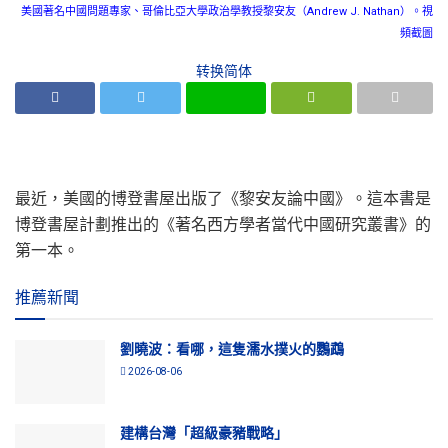
美國著名中國問題專家、哥倫比亞大學政治學教授黎安友（Andrew J. Nathan）。視
頻截圖
转换简体
最近，美國的博登書屋出版了《黎安友論中國》。這本書是
博登書屋計劃推出的《著名西方學者當代中國研究叢書》的
第一本。
推薦新聞
劉曉波：看哪，這隻濡水撲火的鸚鵡
2026-08-06
建構台灣「超級豪豬戰略」