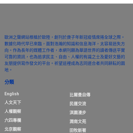
歐洲之聲網站根植於歐陸，創刊於庚子年新冠疫情席捲全球之際。
數據化時代早已來臨，面對浩瀚的知識和信息海洋，太容易迷失方
向。作為長年的媒體工作者，本網刊願為華語世界的讀者傳送平實
可靠的資訊，也為追求民主、自由、人權的有識之士及愛好文藝的
友朋提供寫作發文的平台。祈望這裡成為志同道合者共同耕耘的園
地。
分類
English
比爾曼自傳
人文天下
民運交流
人權觀察
淇園漫步
六四專欄
潤南文苑
北京觀察
田牧新著