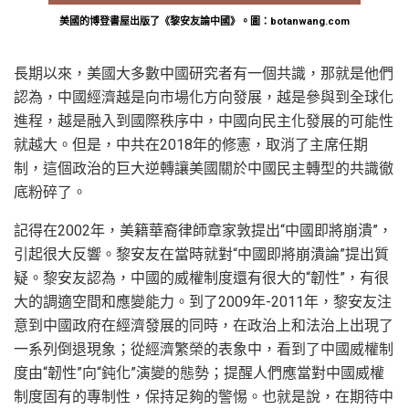
美國的博登書屋出版了《黎安友論中國》。圖：botanwang.com
長期以來，美國大多數中國研究者有一個共識，那就是他們
認為，中國經濟越是向市場化方向發展，越是參與到全球化
進程，越是融入到國際秩序中，中國向民主化發展的可能性
就越大。但是，中共在2018年的修憲，取消了主席任期
制，這個政治的巨大逆轉讓美國關於中國民主轉型的共識徹
底粉碎了。
記得在2002年，美籍華裔律師章家敦提出“中國即將崩潰”，
引起很大反響。黎安友在當時就對“中國即將崩潰論”提出質
疑。黎安友認為，中國的威權制度還有很大的“韌性”，有很
大的調適空間和應變能力。到了2009年-2011年，黎安友注
意到中國政府在經濟發展的同時，在政治上和法治上出現了
一系列倒退現象；從經濟繁榮的表象中，看到了中國威權制
度由“韌性”向“鈍化”演變的態勢；提醒人們應當對中國威權
制度固有的專制性，保持足夠的警惕。也就是說，在期待中