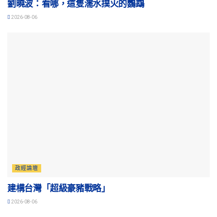
劉曉波：看哪，這隻濡水撲火的鸚鵡
2026-08-06
政經論壇
建構台灣「超級豪豬戰略」
2026-08-06