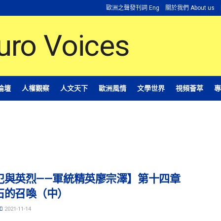
歐洲之聲發刊詞 Eng
關於我們 About us
論壇
人權觀察
人文天下
歐洲風情
文學世界
視頻薈萃
專
犯與英烈——軍統精英廖宗澤】第十四章
石的召喚（中）
2021-11-14