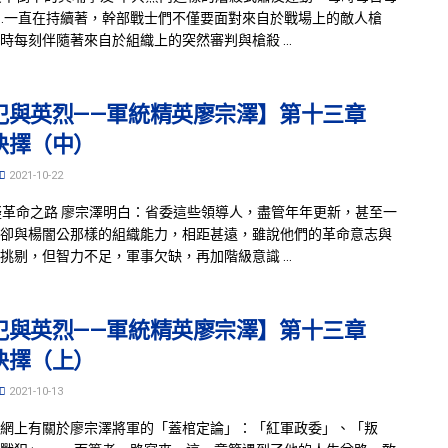
…一直在持續著，幹部戰士們不僅要面對來自於戰場上的敵人槍
時每刻伴隨著來自於組織上的突然審判與槍殺 ...
犯與英烈——軍統精英廖宗澤】第十三章
抉擇（中）
2021-10-22
疑革命之路 廖宗澤明白：省委這些領導人，盡管年年更新，甚至一
卻與楊闇公那樣的組織能力，相距甚遠，雖說他們的革命意志與
挑剔，但智力不足，軍事欠缺，再加階級意識 ...
犯與英烈——軍統精英廖宗澤】第十三章
抉擇（上）
2021-10-13
網上有關於廖宗澤將軍的「蓋棺定論」：「紅軍政委」、「叛