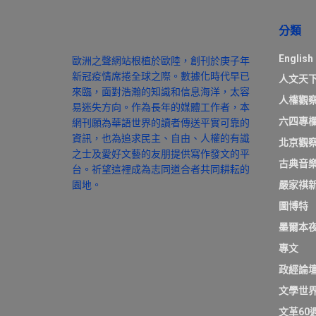
分類
English
歐洲之聲網站根植於歐陸，創刊於庚子年
新冠疫情席捲全球之際。數據化時代早已
人文天
來臨，面對浩瀚的知識和信息海洋，太容
人權觀
易迷失方向。作為長年的媒體工作者，本
六四專
網刊願為華語世界的讀者傳送平實可靠的
資訊，也為追求民主、自由、人權的有識
北京觀
之士及愛好文藝的友朋提供寫作發文的平
古典音
台。祈望這裡成為志同道合者共同耕耘的
園地。
嚴家祺
圖博特
墨爾本
專文
政經論
文學世
文革60