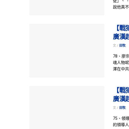
徒」、「
說他真不
【戰
廣漢
文 /
田牧
78、廖
魂人物呢
澤在中共
【戰
廣漢
文 /
田牧
75、領
的領導人