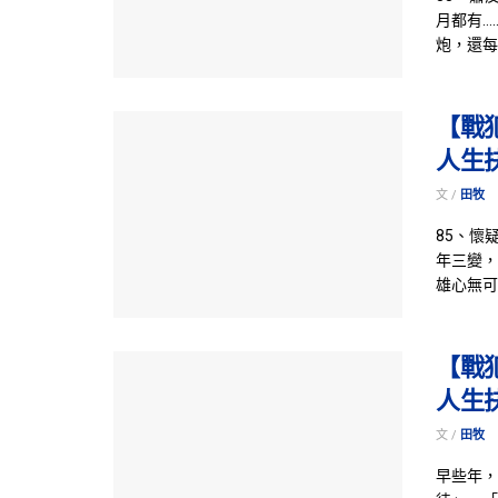
月都有…
炮，還每
【戰
人生
文 /
田牧
85、懷
年三變，
雄心無可
【戰
人生
文 /
田牧
早些年，