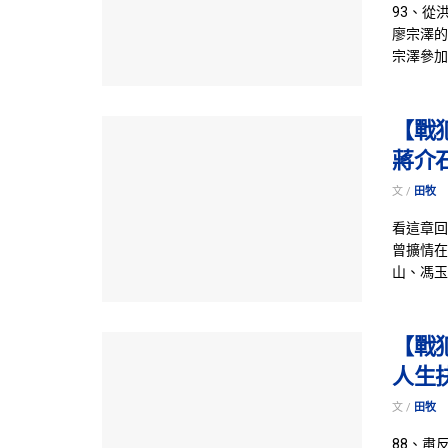
93、從
廖宗澤的
宗澤參加
【戰
蔣介
文 /
田牧
看這章回
曾擴情在
山、馮玉
【戰
人生
文 /
田牧
88、肅