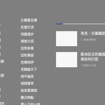
比爾曼自傳
下
民運交流
察
再見，巴塞羅
淇園漫步
2026-08-05
欄
潤南文苑
察
田牧新著
歐洲民主防護
樂
田牧筆談
與如何打造
新著
老陳時評
2025-11-20
老魏論天下
夜語
胡平論政
視頻薈萃
壇
追思萬潤南
界
關注熱點
週年
雪山下的火焰