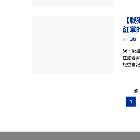
【戰
紅軍
文 /
田牧
66、鄺
任旅委書
旅委書記
第 
1