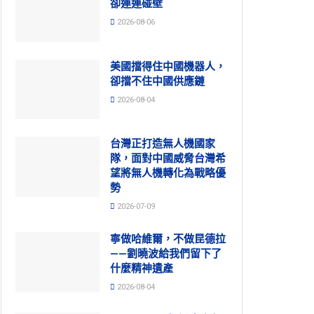
卻連連碰壁
2026-08-06
美國擋得住中國機器人，
卻擋不住中國供應鏈
2026-08-04
台灣正打造無人機國家
隊，面對中國威脅台灣希
望將無人機轉化為戰略優
勢
2026-07-09
寧做哈維爾，不做昆德拉
——劉曉波給我們留下了
什麼精神遺產
2026-08-04