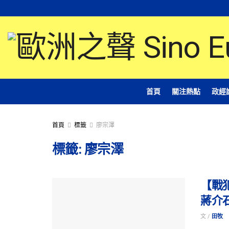
首頁
關注熱點
政經
首頁
標籤
廖宗澤
標籤:
廖宗澤
【戰
蔣介
文 /
田牧