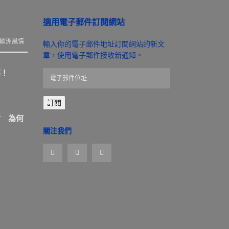
適用電子郵件訂閱網站
歐洲風情
輸入你的電子郵件地址訂閱網站的新文
章，使用電子郵件接收新通知。
那！
電
子
郵
訂閱
件
位
盾 為何
址
關注我們