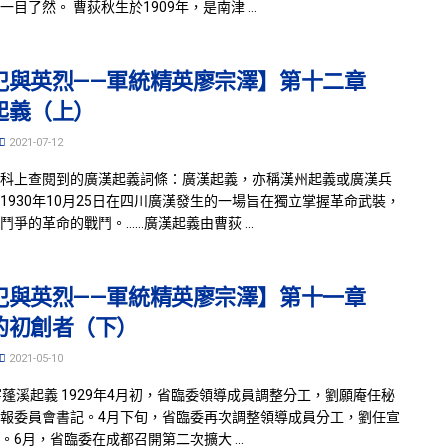
目了然。 曹荻秋生於1909年，是南津 ...
犯與英烈——軍統精英廖宗澤】第十二章
起義（上）
2021-07-12
科上查閱到的廣漢起義詞條：廣漢起義，亦稱漢州起義或廣漢兵
1930年10月25日在四川廣漢發生的一場旨在獨立掌握革命武裝，
鬥爭的革命的戰鬥。……廣漢起義由曹荻 ...
犯與英烈——軍統精英廖宗澤】第十一章
的初創者（下）
2021-05-10
寧蓬溪起義 1929年4月初，省臨委領導成員調整分工，劉願庵任秘
報委員會書記。4月下旬，省臨委再次調整領導成員分工，劉任宣
。6月，省臨委在成都召開第二次擴大 ...