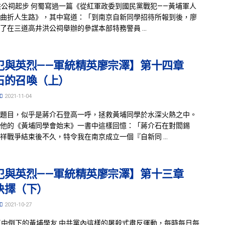
洪公祠起步 何蜀寫過一篇《從紅軍政委到國民黨戰犯——黃埔軍人
曲折人生路》，其中寫道：「到南京自新同學招待所報到後，廖
了在三道高井洪公祠舉辦的參謀本部特務警員 ...
犯與英烈——軍統精英廖宗澤】第十四章
石的召喚（上）
2021-11-04
題目，似乎是蔣介石登高一呼，拯救黃埔同學於水深火熱之中。
他的《黃埔同學會始末》一書中這樣回憶：「蔣介石在對閻錫
祥戰爭結束後不久，特令我在南京成立一個『自新同 ...
犯與英烈——軍統精英廖宗澤】第十三章
抉擇（下）
2021-10-27
反中倒下的黃埔學友 中共黨內這樣的屠殺式肅反運動，每時每日每