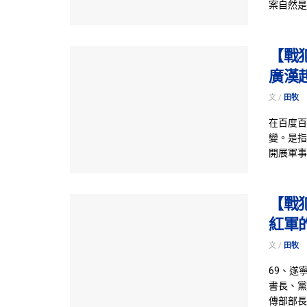
案自然是一
【戰
廣漢
文 /
田牧
在百度百
變。是指
開展軍事
【戰
紅軍
文 /
田牧
69、遂
書長、黨
傳部部長