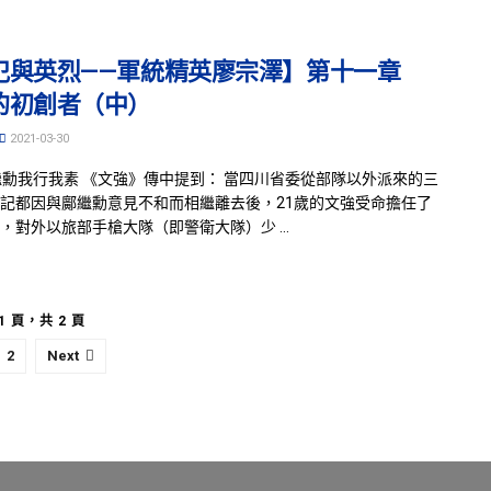
犯與英烈——軍統精英廖宗澤】第十一章
的初創者（中）
2021-03-30
繼勳我行我素 《文強》傳中提到： 當四川省委從部隊以外派來的三
記都因與鄺繼勳意見不和而相繼離去後，21歲的文強受命擔任了
，對外以旅部手槍大隊（即警衛大隊）少 ...
1 頁，共 2 頁
2
Next