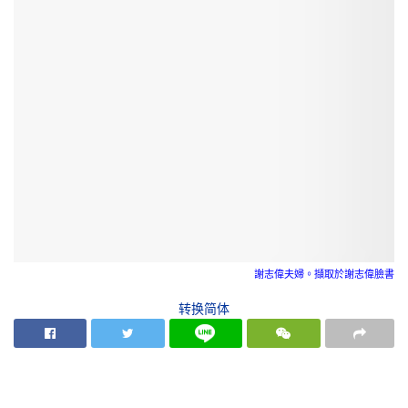
謝志偉夫婦。擷取於謝志偉臉書
转换简体