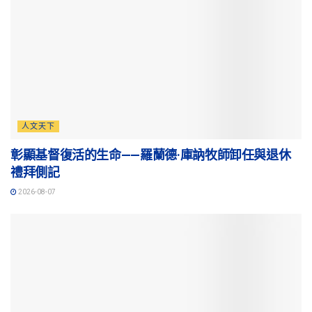
人文天下
彰顯基督復活的生命——羅蘭德·庫訥牧師卸任與退休
禮拜側記
2026-08-07