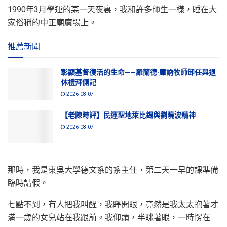
1990年3月學運的某一天夜裏，我和許多師生一樣，睡在大
家俗稱的中正廟廣場上。
推薦新聞
彰顯基督復活的生命——羅蘭德·庫訥牧師卸任與退
休禮拜側記
2026-08-07
【老陳時評】民運聖地萊比錫與劉曉波精神
2026-08-07
那時，我是東吳大學德文系的系主任，第二天一早的課準備
臨時請假。
七點不到，有人把我叫醒，我睜開眼，竟然是我太太抱著才
満一歲的女兒站在我跟前。我仰頭，半眯著眼，一時愣在