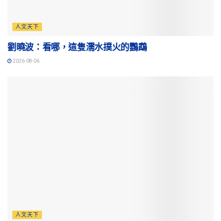
人文天下
劉曉波：看哪，這隻濡水撲火的鸚鵡
2026-08-06
人文天下