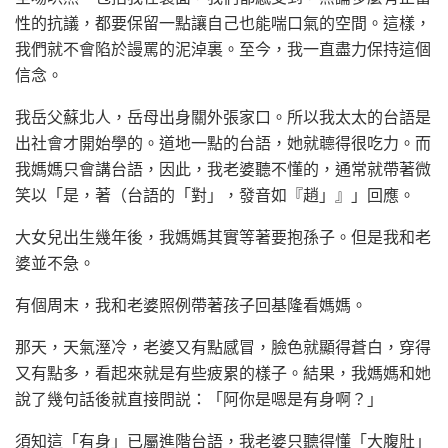
性的抗議，都要保留一點讓自己也能喘口氣的空間。這樣，
我們就不會陷於謾罵的泥淖裏。至今，我一直盡力保持這個
信念。
我岳父蘇北人，岳母出身關外張家口。所以我太太的台語是
出社會才開始學的。道地一點的台語，她就聼得很吃力。而
我媽媽只會講台語，因此，我老婆聽不懂的，通常就帶著微
笑以「是，著（台語的「對」，發音如『趙」』」回應。
大女兒出生幾年後，我媽媽其實等著要抱孫子。但是我和老
婆並不急。
有個周末，我和老婆照例帶著孩子回基隆看媽媽。
那天，天氣溼冷，老婆又有點感冒，臉色就顯得蒼白，穿得
又有點多，看起來就是有些疲累的樣子。結果，我媽媽和她
說了幾句話後就直接問説：「阿你是嗯是有身啊？」
須知這「有身」已屬進階台語，我老婆只聽得懂「大腹肚」