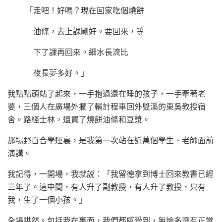
「走吧！好嗎？現在回家吃個燒餅
油條，去上課剛好。要回來，等
下了課再回來。細水長流比
夜長夢多好。」
我點點頭站了起來，一手抱過還在睡的孩子，一手牽著老
婆，三個人在廣場外攔了輛計程車回外雙溪的東吳教授宿
舍。路經士林，還買了燒餅油條和豆漿。
那場野百合學運裏，是我第一次站在近萬個學生、老師面前
演講。
我記得，一開場，我就説：「我留德拿到博士回來教書已經
三年了。這中間，有人升了副教授，有人升了教授，只有
我，生了一個小孩。」
全場哄然。包括我在裏面，我們都感受到，無論多麼有正當