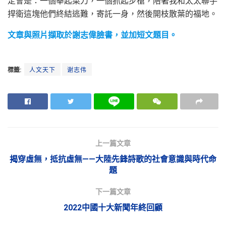
定會是：一個舉起菜刀，一個抓起步槍，陪著我和太太聯手
捍衛這塊他們終結逃難，寄託一身，然後開枝散葉的福地。
文章與照片擷取於謝志偉臉書，並加短文題目。
標籤:
人文天下
谢志伟
上一篇文章
揭穿虛無，抵抗虛無——大陸先鋒詩歌的社會意識與時代命
題
下一篇文章
2022中國十大新聞年終回顧