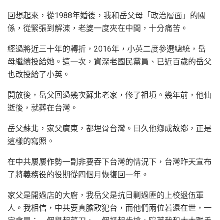
回想起來，從1988年婚後，我和岳父母「政治層面」的關
係，從緊張到解涷，老婆一度夾在中間，十分痛苦。
經過將近三十年的轉折，2016年，小英二度參選總統，岳
母繼續投給她。這一次，資深老國民黨員、已近百歲的岳父
也改投給了小英。
開放後，岳父回過幾次蘇北老家，修了祖墳。幾年前，他仙
逝後，就葬在台灣。
岳父蘇北，家父廣東，都埋骨台灣。日久他鄕成故鄕，正是
這樣的寫照。
在中共屢屢作勢一副非要吞下台灣的情況下，台灣昨天宣布
了將義務役的役期從四個月恢復回一年。
家父是開過店的大廚，我岳父是抗日剿過匪的上校退伍軍
人。我相信，中共要真膽敢犯台，而他們兩位若還在世，一