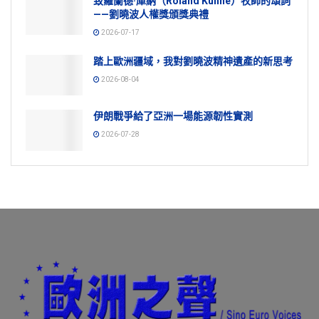
致羅蘭德·庫納（Roland Kühne）牧師的頌詞
——劉曉波人權獎頒獎典禮
2026-07-17
踏上歐洲疆域，我對劉曉波精神遺產的新思考
2026-08-04
伊朗戰爭給了亞洲一場能源韌性實測
2026-07-28