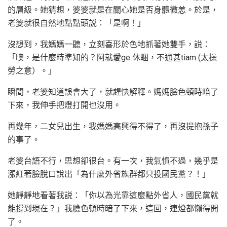
的層級。她猜想，婆婆就是在關心她是否身體微恙。於是，
老婆就很自然地點點頭説：「是啊！」
沒想到，我媽媽一聽，立刻喜形於色地抓著她雙手，説：
「噢，是什麼時準知的？阿就愛ge 休睏，不通甚tiam (太操
勞之意）。」
瞬間，老婆知道誤會大了，就趕快解釋。媽媽臉色頓時暗了
下來，我伸手把燈打開也沒用。
再幾年，二女兒出生，我媽媽高興得不得了，再沒提抱孫子
的事了。
老婆台語不行，思想卻很台。有一次，我氣憤不過，幾乎是
漲紅著臉脫口說出「為什麼外省族群都只投國民黨？！」
她靜靜地看著我説：「你以為光靠這麼點外省人，國民黨就
能撐到現在？」我臉色頓時暗了下來，這回，連燈都懶得開
了。