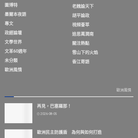
圖博特
老魏論天下
墨爾本夜語
胡平論政
專文
視頻薈萃
政經論壇
追思萬潤南
文學世界
關注熱點
文革60週年
雪山下的火焰
未分類
香江寄語
歐洲風情
歐洲風情
再見，巴塞羅那！
2026-08-05
歐洲民主防護盾 為何與如何打造