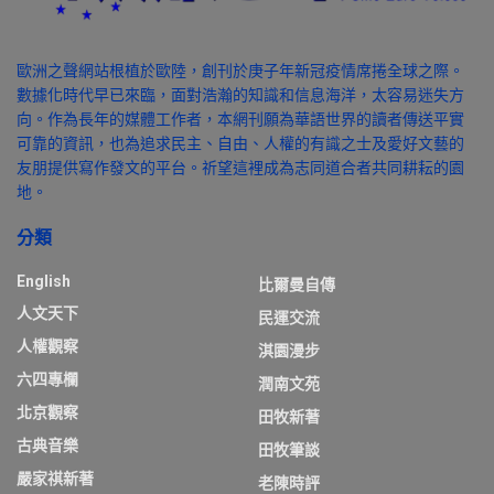
歐洲之聲網站根植於歐陸，創刊於庚子年新冠疫情席捲全球之際。
數據化時代早已來臨，面對浩瀚的知識和信息海洋，太容易迷失方
向。作為長年的媒體工作者，本網刊願為華語世界的讀者傳送平實
可靠的資訊，也為追求民主、自由、人權的有識之士及愛好文藝的
友朋提供寫作發文的平台。祈望這裡成為志同道合者共同耕耘的園
地。
分類
English
比爾曼自傳
人文天下
民運交流
人權觀察
淇園漫步
六四專欄
潤南文苑
北京觀察
田牧新著
古典音樂
田牧筆談
嚴家祺新著
老陳時評