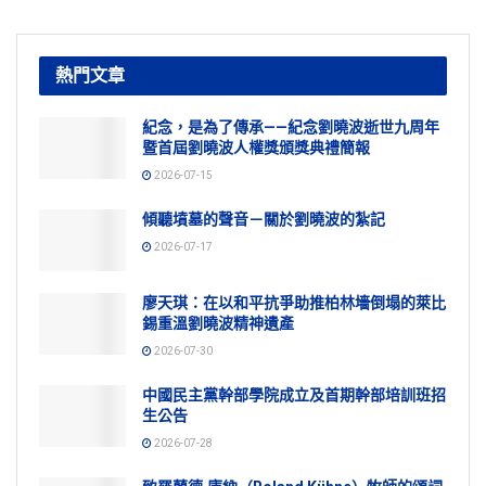
熱門文章
紀念，是為了傳承——紀念劉曉波逝世九周年
暨首屆劉曉波人權獎頒獎典禮簡報
2026-07-15
傾聽墳墓的聲音－關於劉曉波的紮記
2026-07-17
廖天琪：在以和平抗爭助推柏林墻倒塌的萊比
錫重溫劉曉波精神遺產
2026-07-30
中國民主黨幹部學院成立及首期幹部培訓班招
生公告
2026-07-28