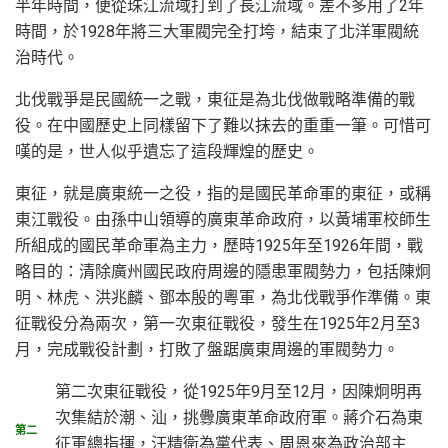
半年時間，便從珠江流域打到了長江流域。差不多用了2年
時間，於1928年將三大軍閥完全打垮，結束了北洋軍閥統
治時代。
北伐戰爭是民國統一之戰，東征是為北伐做戰略準備的戰
役。在中國歷史上同樣留下了難以抹去的重重一筆。可惜可
嘆的是，世人似乎遺忘了這段輝煌的歷史。
東征，就是廣東統一之役，指的是國民革命軍的東征，或稱
東江戰役。由孫中山領導的廣東革命政府，以黃埔軍校師生
所組成的國民革命軍為主力，歷時1925年至1926年間，戰
略目的：清除廣州國民政府周邊的隱患軍閥勢力，包括陳炯
明、林虎、洪兆麟、鄧本殷的粵軍，為北伐戰爭作準備。東
征戰役分為兩次，第一次東征戰役，發生在1925年2月至3
月，完成戰役計劃，打敗了盤踞廣東周邊的軍閥勢力。
第二次東征戰役，從1925年9月至12月，因陳炯明再
次集結於潮、汕，挑釁廣東革命政府軍。蔣介石為東
第二
征軍總指揮，汪精衛為黨代表、周恩來為政治部主