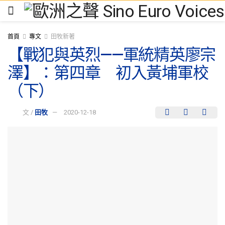
首頁
專文
田牧新著
【戰犯與英烈——軍統精英廖宗
澤】：第四章 初入黃埔軍校
（下）
文 /
田牧
2020-12-18