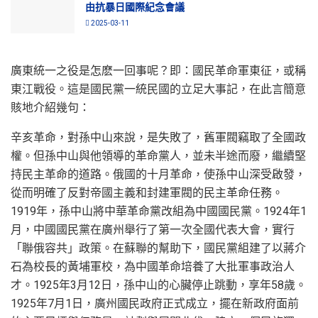
由抗暴日國際紀念會議
2025-03-11
廣東統一之役是怎麽一回事呢？即：國民革命軍東征，或稱
東江戰役。這是國民黨一統民國的立足大事記，在此言簡意
賅地介紹幾句：
辛亥革命，對孫中山來說，是失敗了，舊軍閥竊取了全國政
權。但孫中山與他領導的革命黨人，並未半途而廢，繼續堅
持民主革命的道路。俄國的十月革命，使孫中山深受啟發，
從而明確了反對帝國主義和封建軍閥的民主革命任務。
1919年，孫中山將中華革命黨改組為中國國民黨。1924年1
月，中國國民黨在廣州舉行了第一次全國代表大會，實行
「聯俄容共」政策。在蘇聯的幫助下，國民黨組建了以蔣介
石為校長的黃埔軍校，為中國革命培養了大批軍事政治人
才。1925年3月12日，孫中山的心臟停止跳動，享年58歲。
1925年7月1日，廣州國民政府正式成立，擺在新政府面前