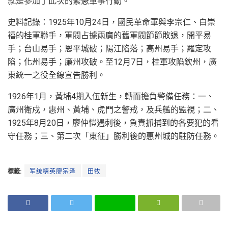
就是參加了此次的緊急軍事行動。
史料記錄：1925年10月24日，國民革命軍與李宗仁、白崇
禧的桂軍聯手，軍閥占據兩廣的舊軍閥節節敗退，開平易
手；台山易手；恩平城破；陽江陷落；高州易手；羅定攻
陷；化州易手；廉州攻破。至12月7日，桂軍攻陷欽州，廣
東統一之役全線宣告勝利。
1926年1月，黃埔4期入伍新生，轉而擔負警備任務：一、
廣州衛戍，惠州、黃埔、虎門之警戒，及兵艦的監視；二、
1925年8月20日，廖仲愷遇刺後，負責抓捕到的各要犯的看
守任務；三、第二次「東征」勝利後的惠州城的駐防任務。
標籤:
军统精英廖宗泽
田牧