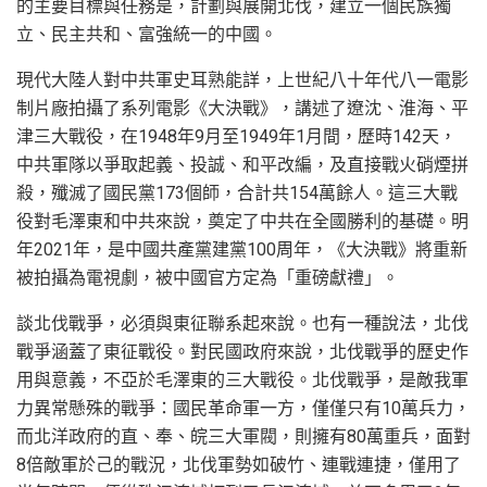
的主要目標與任務是，計劃與展開北伐，建立一個民族獨
立、民主共和、富強統一的中國。
現代大陸人對中共軍史耳熟能詳，上世紀八十年代八一電影
制片廠拍攝了系列電影《大決戰》，講述了遼沈、淮海、平
津三大戰役，在1948年9月至1949年1月間，歷時142天，
中共軍隊以爭取起義、投誠、和平改編，及直接戰火硝煙拼
殺，殲滅了國民黨173個師，合計共154萬餘人。這三大戰
役對毛澤東和中共來說，奠定了中共在全國勝利的基礎。明
年2021年，是中國共產黨建黨100周年，《大決戰》將重新
被拍攝為電視劇，被中國官方定為「重磅獻禮」。
談北伐戰爭，必須與東征聯系起來說。也有一種說法，北伐
戰爭涵蓋了東征戰役。對民國政府來說，北伐戰爭的歷史作
用與意義，不亞於毛澤東的三大戰役。北伐戰爭，是敵我軍
力異常懸殊的戰爭：國民革命軍一方，僅僅只有10萬兵力，
而北洋政府的直、奉、皖三大軍閥，則擁有80萬重兵，面對
8倍敵軍於己的戰況，北伐軍勢如破竹、連戰連捷，僅用了