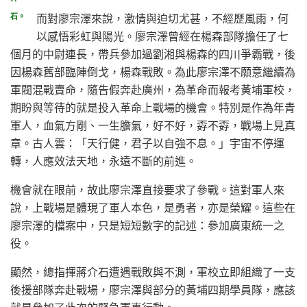
而對廖宗澤來說，激情與迫切尤甚，不經歷風雨，何
石。
以感悟彩虹與陽光。廖宗澤曾經在楊森部隊擔任了七
個月的中尉連長，帶兵參加過劉湘與楊森的四川爭霸戰，後
因楊森舊部臨陣倒戈，楊森戰敗。為此廖宗澤不願意繼續為
軍閥混戰賣命，隨告假奔赴廣州，為革命而報考黃埔軍校，
期盼與等待的就是投入革命上戰場的機會。特別是作為年青
軍人，血氣方剛、一生膽氣，好不好，孬不孬，戰場上見真
章。古人雲：「天行健，君子以自強不息。」宇宙不停運
轉，人應效法天地，永遠不斷的前進。
機會就在眼前，故此廖宗澤直接要求了參戰。這對軍人來
說，上戰場是體現了軍人本色，是勇者，亦是榮耀。這些在
廖宗澤的檔案中，只是短短數字的記述：參加廣東統一之
役。
顯然，總指揮蔣介石遭遇戰敗與不測，軍校立即組織了一支
後援部隊奔赴戰場，廖宗澤與部分的黃埔四期學員隊，應該