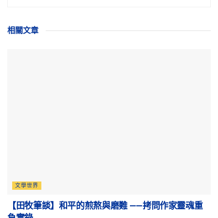
相關
文章
文學世界
【田牧筆談】和平的煎熬與磨難 ——拷問作家靈魂重
負實錄