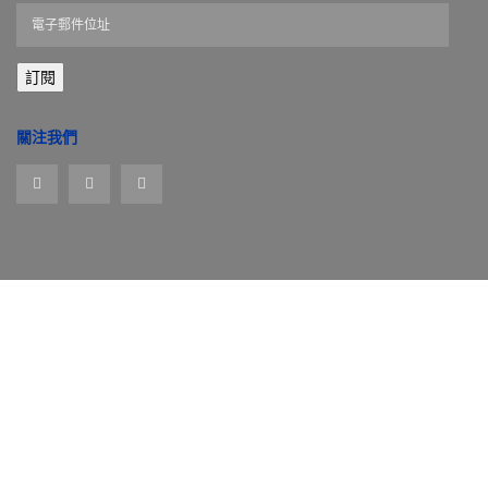
電
子
郵
訂閱
件
位
址
關注我們