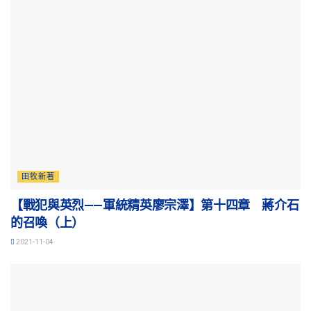
田牧新著
【戰犯與英烈——軍統精英廖宗澤】第十四章 蔣介石
的召喚（上）
2021-11-04