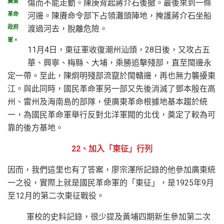
傷而不能走動。陳庚背起蔣介石後撤。最後來到一條
廣東
河邊。陳賡命令部下占領灘頭陣地，掩護蔣介石坐船
革命
渡過河去，脫離危險。
政府
軍。
11月4日，東征軍收復潮州汕頭，28日後，又攻占五
華、興寧、梅縣、大埔，乘勝追擊殘部，直至閩邊永
定一帶。至此，陳炯明殘部流竄於閩贛邊，再也無力襲擾東
江。與此同時，國民革命軍另一部又先後消滅了鄧本殷在高
州、雷州及海南島的部隊，使廣東革命根據地基本趨於統
一，為國民革命軍舉行反對北洋軍閥的北伐，奠定了較為可
靠的後方基地。
22、加入「東征」行列
因而，我們這里也有了答案，廖宗澤所記錄的他參加廣東統
一之役，實際上就是國民革命軍的「東征」，是1925年9月
至12月的第二次東征戰役。
軍校的史料記錄，很少提及黃埔四期新生參加第二次