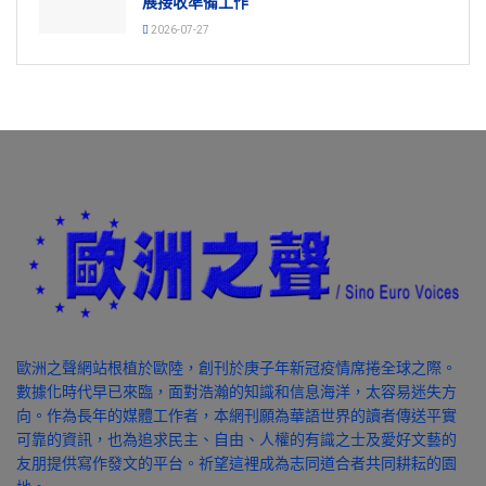
展接收準備工作
2026-07-27
歐洲之聲網站根植於歐陸，創刊於庚子年新冠疫情席捲全球之際。
數據化時代早已來臨，面對浩瀚的知識和信息海洋，太容易迷失方
向。作為長年的媒體工作者，本網刊願為華語世界的讀者傳送平實
可靠的資訊，也為追求民主、自由、人權的有識之士及愛好文藝的
友朋提供寫作發文的平台。祈望這裡成為志同道合者共同耕耘的園