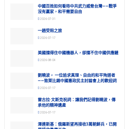
中國百姓如何看待中共武力威脅台灣——戰爭
沒有贏家，和平需要自由
2026-07-31
一趟受阻之旅
2026-07-17
美國擋得住中國機器人，卻擋不住中國供應鏈
2026-08-04
劉曉波， 一位追求真理、自由的和平殉道者
——致萊比錫中國憲政民主討論會上的歡迎詞
2026-07-17
雷古拉·文斯克祝詞：讓我們記得劉曉波，傳
承他的精神遺產
2026-07-17
澤連斯基：俄羅斯望再接收3萬朝鮮兵，已開