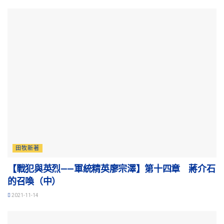
田牧新著
【戰犯與英烈——軍統精英廖宗澤】第十四章 蔣介石
的召喚（中）
2021-11-14