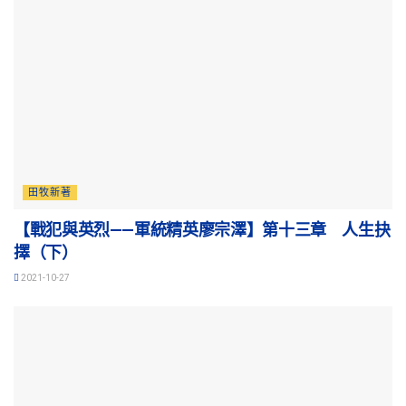
田牧新著
【戰犯與英烈——軍統精英廖宗澤】第十三章 人生抉
擇（下）
2021-10-27