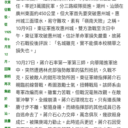
次東
任，率近3萬國民軍，分三路縱隊挺進。潮州、汕頭在
征戰
廣州東面約450公里，但大軍首先要突破惠州城。惠
役，
州城三面環水，易守難攻，素有「嶺南天險」之稱。
從
10月9日，東征軍進攻惠州城，雙方激戰至次日中
1925
午，東征軍攻破惠州城，估計革命軍損失嚴重，故蔣
年9
介石戰役後評說：「名城雖克，實不能償本校精華之
月至
損失也。」
12
10月27日，蔣介石率第一軍第三師，向華陽進軍途
月，
中，突然遭遇林虎部強勢敵軍的猛烈抵抗，久戰不
因陳
克，反被敵人的鉗形攻勢所困。東征軍總指揮蔣介石
炯明
親臨前線督戰，希圖激勵士氣，扭轉戰局。該師系由
再次
粵軍改編而來。雖奮力苦戰，但戰況毫無改觀。在敵
集結
軍沖擊下，全線崩潰。蔣介石環視左右，只有連長陳
於
賡寸步不離，緊隨身邊，而總指揮部的其他成員已各
潮、
自逃命去了。蔣介石心力交瘁，萬念俱灰，幾欲殺身
汕，
成仁，被陳庚竭力勸止。此時追兵更近，蔣介石因受
挑釁