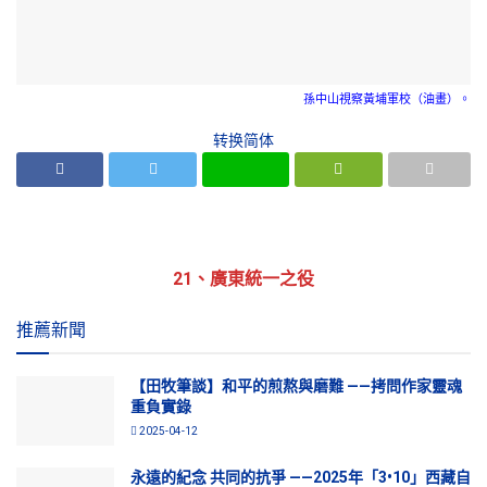
孫中山視察黃埔軍校（油畫）。
转换简体
21、廣東統一之役
推薦新聞
【田牧筆談】和平的煎熬與磨難 ——拷問作家靈魂
重負實錄
2025-04-12
永遠的紀念 共同的抗爭 ——2025年「3•10」西藏自