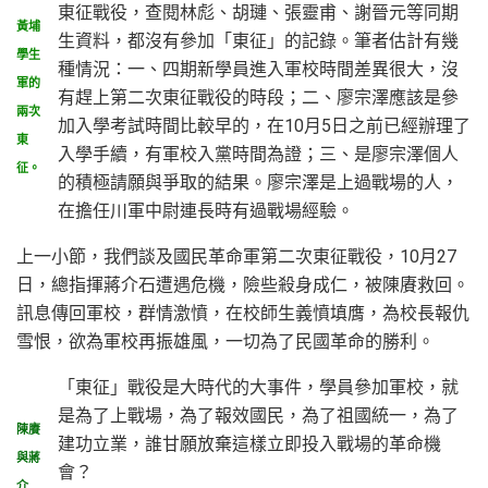
東征戰役，查閱林彪、胡璉、張靈甫、謝晉元等同期
黃埔
生資料，都沒有參加「東征」的記錄。筆者估計有幾
學生
種情況：一、四期新學員進入軍校時間差異很大，沒
軍的
有趕上第二次東征戰役的時段；二、廖宗澤應該是參
兩次
加入學考試時間比較早的，在10月5日之前已經辦理了
東
入學手續，有軍校入黨時間為證；三、是廖宗澤個人
征。
的積極請願與爭取的結果。廖宗澤是上過戰場的人，
在擔任川軍中尉連長時有過戰場經驗。
上一小節，我們談及國民革命軍第二次東征戰役，10月27
日，總指揮蔣介石遭遇危機，險些殺身成仁，被陳賡救回。
訊息傳回軍校，群情激憤，在校師生義憤填膺，為校長報仇
雪恨，欲為軍校再振雄風，一切為了民國革命的勝利。
「東征」戰役是大時代的大事件，學員參加軍校，就
是為了上戰場，為了報效國民，為了祖國統一，為了
陳賡
建功立業，誰甘願放棄這樣立即投入戰場的革命機
與蔣
會？
介