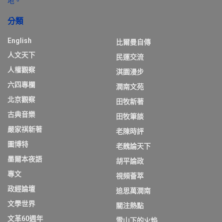
地。
分類
English
比爾曼自傳
人文天下
民運交流
人權觀察
淇園漫步
六四專欄
潤南文苑
北京觀察
田牧新著
古典音樂
田牧筆談
嚴家祺新著
老陳時評
圖博特
老魏論天下
墨爾本夜語
胡平論政
專文
視頻薈萃
政經論壇
追思萬潤南
文學世界
關注熱點
文革60週年
雪山下的火焰