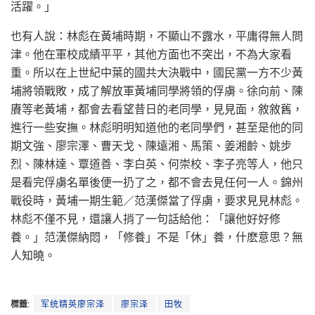
活躍。」
也有人說：林彪在黃埔時期，不顯山不露水，平庸得無人問
津。他在軍校成績平平，其他方面也不突出，不為大家看
重。所以在上世紀中葉的國共大決戰中，國民黨一方不少黃
埔將領戰敗，成了解放軍黃埔同學將領的俘虜。徐向前、陳
賡等老黃埔，都會去看望昔日的老同學，見見面，敘敘舊，
進行一些安撫。林彪明明知道他的老同學們，甚至是他的同
期文強、廖宗澤、曹天戈、陳遠湘、馬策、姜湘齡、姚步
烈、陳林達、覃道善、李白英、何崇校、李子亮等人，他只
是看完俘虜名單後便一扔了之，都不會去見任何一人。錦州
戰役時，黃埔一期生範／范漢傑當了俘虜，要求見見林彪。
林彪不僅不見，還讓人捎了一句話給他：「讓他好好修
養。」范漢傑納悶，「修養」不是「休」養，什麽意思？無
人知曉。
標籤:
军统精英廖宗泽
廖宗泽
田牧