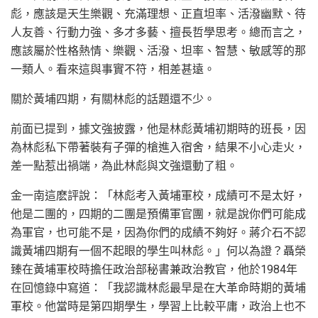
彪，應該是天生樂觀、充滿理想、正直坦率、活潑幽默、待
人友善、行動力強、多才多藝、擅長哲學思考。總而言之，
應該屬於性格熱情、樂觀、活潑、坦率、智慧、敏感等的那
一類人。看來這與事實不符，相差甚遠。
關於黃埔四期，有關林彪的話題還不少。
前面已提到，據文強披露，他是林彪黃埔初期時的班長，因
為林彪私下帶著裝有子彈的槍進入宿舍，結果不小心走火，
差一點惹出禍端，為此林彪與文強還動了粗。
金一南這麽評說：「林彪考入黃埔軍校，成績可不是太好，
他是二團的，四期的二團是預備軍官團，就是說你們可能成
為軍官，也可能不是，因為你們的成績不夠好。蔣介石不認
識黃埔四期有一個不起眼的學生叫林彪。」何以為證？聶榮
臻在黃埔軍校時擔任政治部秘書兼政治教官，他於1984年
在回憶錄中寫道：「我認識林彪最早是在大革命時期的黃埔
軍校。他當時是第四期學生，學習上比較平庸，政治上也不