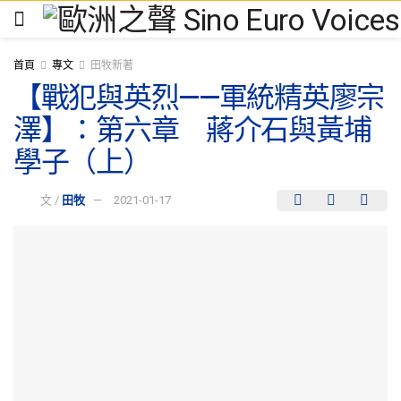
首頁
專文
田牧新著
【戰犯與英烈——軍統精英廖宗
澤】：第六章 蔣介石與黃埔
學子（上）
文 /
田牧
2021-01-17