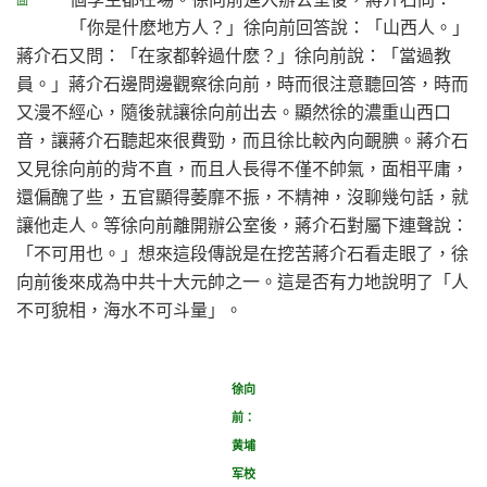
圖
「你是什麽地方人？」徐向前回答說：「山西人。」
蔣介石又問：「在家都幹過什麽？」徐向前說：「當過教
員。」蔣介石邊問邊觀察徐向前，時而很注意聽回答，時而
又漫不經心，隨後就讓徐向前出去。顯然徐的濃重山西口
音，讓蔣介石聽起來很費勁，而且徐比較內向靦腆。蔣介石
又見徐向前的背不直，而且人長得不僅不帥氣，面相平庸，
還偏醜了些，五官顯得萎靡不振，不精神，沒聊幾句話，就
讓他走人。等徐向前離開辦公室後，蔣介石對屬下連聲說：
「不可用也。」想來這段傳說是在挖苦蔣介石看走眼了，徐
向前後來成為中共十大元帥之一。這是否有力地說明了「人
不可貌相，海水不可斗量」。
徐向
前：
黄埔
军校