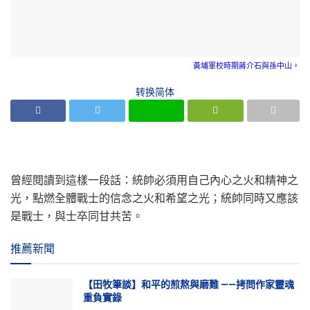
黃埔軍校時期蔣介石與孫中山。
转换简体
曾經閱讀到這樣一段話：統帥必須用自己內心之火和精神之
光，點燃全體戰士的信念之火和希望之光；統帥同時又應該
是戰士，與士卒同甘共苦。
推薦新聞
【田牧筆談】和平的煎熬與磨難 ——拷問作家靈魂
重負實錄