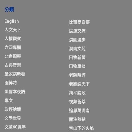
分類
English
比爾曼自傳
人文天下
民運交流
人權觀察
淇園漫步
六四專欄
潤南文苑
北京觀察
田牧新著
古典音樂
田牧筆談
嚴家祺新著
老陳時評
圖博特
老魏論天下
墨爾本夜語
胡平論政
專文
視頻薈萃
政經論壇
追思萬潤南
文學世界
關注熱點
文革60週年
雪山下的火焰