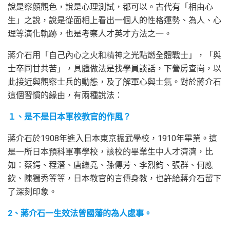
說是察顏觀色，說是心理測試，都可以。古代有「相由心
生」之說，說是從面相上看出一個人的性格運勢、為人、心
理等演化軌跡，也是考察人才英才方法之一。
蔣介石用「自己內心之火和精神之光點燃全體戰士」，「與
士卒同甘共苦」，具體做法是找學員談話，下營房查崗，以
此接近與觀察士兵的動態，及了解軍心與士氣。對於蔣介石
這個習慣的緣由，有兩種說法：
１、是不是日本軍校教官的作風？
蔣介石於1908年進入日本東京振武學校，1910年畢業。這
是一所日本預科軍事學校，該校的畢業生中人才濟濟，比
如：蔡鍔、程潛、唐繼堯、孫傳芳、李烈鈞、張群、何應
欽、陳獨秀等等，日本教官的言傳身教，也許給蔣介石留下
了深刻印象。
2、蔣介石一生效法曾國藩的為人處事。