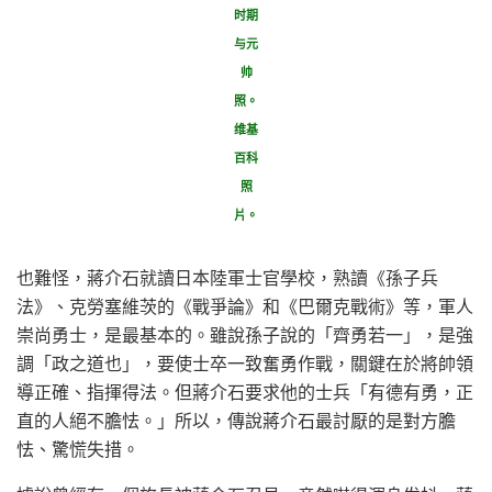
时期
与元
帅
照。
维基
百科
照
片。
也難怪，蔣介石就讀日本陸軍士官學校，熟讀《孫子兵
法》、克勞塞維茨的《戰爭論》和《巴爾克戰術》等，軍人
崇尚勇士，是最基本的。雖說孫子說的「齊勇若一」，是強
調「政之道也」，要使士卒一致奮勇作戰，關鍵在於將帥領
導正確、指揮得法。但蔣介石要求他的士兵「有德有勇，正
直的人絕不膽怯。」所以，傳說蔣介石最討厭的是對方膽
怯、驚慌失措。