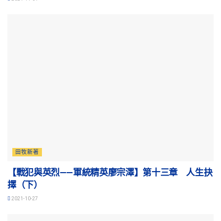
田牧新著
【戰犯與英烈——軍統精英廖宗澤】第十三章 人生抉
擇（下）
2021-10-27