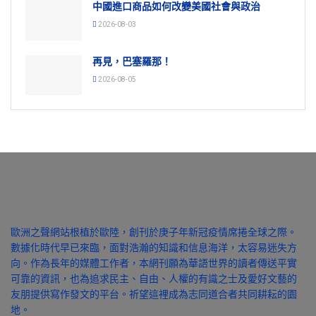
中國進口商品如何改變美國社會與政治
2026-08-03
再見，巴塞羅那！
2026-08-05
歐洲之聲網站根植於歐陸，創刊於庚子年新冠疫情席捲全球之際。
數據化時代早已來臨，面對浩瀚的知識和信息海洋，太容易迷失方
向。作為長年的媒體工作者，本網刊願為華語世界的讀者傳送平實
可靠的資訊，也為追求民主、自由、人權的有識之士及愛好文藝的
友朋提供寫作發文的平台。祈望這裡成為志同道合者共同耕耘的園
地。