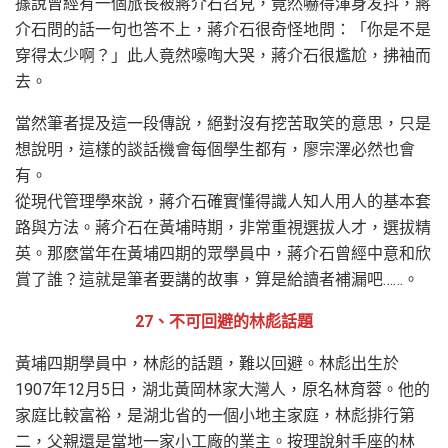
據說曾經有一個旅長被蔣介石召見，竟然嚇得渾身发抖，蔣
介石問的話一句也答不上，蔣介石很奇怪地問：「你是不是
穿得太少啊？」此人竟然嚎啕大哭，蔣介石很尷尬，拂袖而
去。
當然筆者提及這一段傳說，絕對沒有挖苦取笑的意思，只是
想說明，這樣的談話機會每個學生都有，廖宗澤必然也會
有。
從現代管理學來說，蔣介石確實懂得識人知人用人的基本套
路與方法。蔣介石在黃埔時期，非常重視選拔人才，選拔精
英。那麽當年在黃埔四期的眾學員中，蔣介石曾經中意和欣
賞了誰？這就是筆者要講的故事，算是給讀者補漏吧……。
27、不可回避的林彪話題
黃埔四期學員中，林彪的話題，難以回避。林彪出生於
1907年12月5日，湖北黃岡林家大灣人，原名林育蓉。他的
家庭比較富裕，是湖北省的一個小地主家庭，林彪排行第
二，父親還是當地一家小工廠的業主。按理說射手座的林