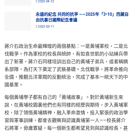
2025-04-12
永遠的紀念 共同的抗爭 ——2025年「3•10」西藏自
由抗暴日國際紀念會議
2025-03-11
蔣介石政治生命最輝煌的兩個基點：一是黃埔軍校，二是北
伐戰爭。作為軍校的校長與統帥，有如袁世凱的小站練兵帶
出了新軍，蔣介石同樣培訓出自己的黃埔子弟兵，或者稱嫡
系部隊，為打天下奠定了武裝基礎。北伐戰爭，將革命推向
全國，推翻北洋軍閥的反動統治，完成了基本一統天下的中
國基業。
每個黃埔學子都有自己的「黃埔故事」。對於黃埔新生來
說，在黃埔校園裏他們也有同樣的經歷與期待，步入黃埔軍
校，除了領悟黃埔精神，融入革命激情，投入緊張的政治學
習與軍事訓練，都會去觀察與認識黃埔第一人——校長蔣介
石將軍。毋庸置疑，每一個新生都希望見到與認識校長，甚