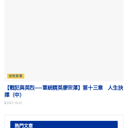
田牧新著
【戰犯與英烈——軍統精英廖宗澤】第十三章 人生抉
擇（中）
2021-10-22
熱門文章