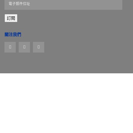
電
子
郵
訂閱
件
位
址
關注我們