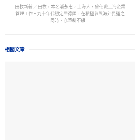
田牧新著 ／田牧，本名潘永忠，上海人，曾任職上海企業
管理工作。九十年代初定居德國，在積極參與海外民運之
同時，亦筆耕不綴。
相關
文章