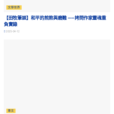
文學世界
【田牧筆談】和平的煎熬與磨難 ——拷問作家靈魂重
負實錄
2025-04-12
專文