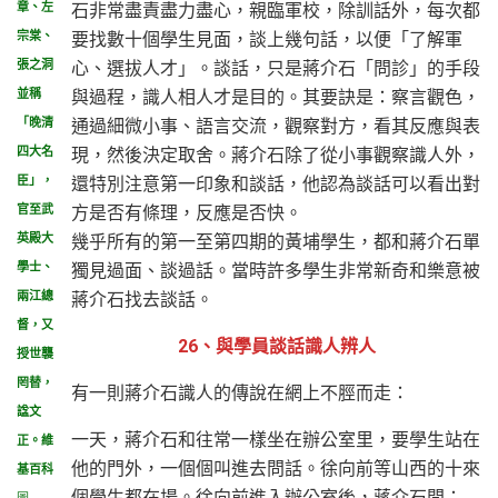
石非常盡責盡力盡心，親臨軍校，除訓話外，每次都
章、左
要找數十個學生見面，談上幾句話，以便「了解軍
宗棠、
心、選拔人才」。談話，只是蔣介石「問診」的手段
張之洞
與過程，識人相人才是目的。其要訣是：察言觀色，
並稱
通過細微小事、語言交流，觀察對方，看其反應與表
「晚清
現，然後決定取舍。蔣介石除了從小事觀察識人外，
四大名
還特別注意第一印象和談話，他認為談話可以看出對
臣」，
方是否有條理，反應是否快。
官至武
幾乎所有的第一至第四期的黃埔學生，都和蔣介石單
英殿大
獨見過面、談過話。當時許多學生非常新奇和樂意被
學士、
蔣介石找去談話。
兩江總
督，又
26、與學員談話識人辨人
授世襲
罔替，
有一則蔣介石識人的傳說在網上不脛而走：
諡文
一天，蔣介石和往常一樣坐在辦公室里，要學生站在
正。維
他的門外，一個個叫進去問話。徐向前等山西的十來
基百科
個學生都在場。徐向前進入辦公室後，蔣介石問：