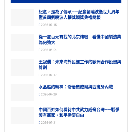
紀念，是為了傳承——紀念劉曉波逝世九周年
暨首屆劉曉波人權獎頒獎典禮簡報
2026-07-15
從一隻百元有找的北京烤鴨 看懂中國製造業
為何強大
2026-08-04
王冠儒：未來海外民運工作的歐洲合作設想與
計劃
2026-07-17
水晶般的精神：喬治奧威爾與西班牙內戰
2026-07-29
中國百姓如何看待中共武力威脅台灣——戰爭
沒有贏家，和平需要自由
2026-07-31