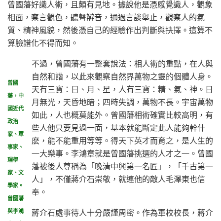
曾國藩好識人術，且頗有見地。據說他是憑感覺識人，觀象
相面，察言觀色，聽聲辯音，通過言談舉止，觀察人的氣
質、精神風貌，然後憑自己的經驗作出判斷與抉擇。這算不
算臉譜化不得而知。
不過，曾國藩有一整套說法：相人術的重點，在人與
自然和諧，以此來觀察自然界萬物之靈的個體人身。
曾國
天有三寶：日、月、星，人有三寶：精、氣、神。日
藩，中
月無光，天昏地暗；四時失調，萬物不長。宇宙萬物
國近代
如此，人也概莫能外。曾國藩相術確實比較高明，有
政治
些人他只要見過一面，基本就能斷定此人能夠幹什
家、軍
麽，能不能重用等等。得天下英才而育之，是人生的
事家、
一大樂事。李鴻章就是曾國藩挑選的人才之一。曾國
理學
藩被後人尊稱為「晚清中興第一名匠」，「千古第一
家、文
人」，不僅蔣介石崇敬，就連他的敵人毛澤東也信
學家。
奉。
曾國藩
蔣介石處事待人十分嚴謹周密。作為軍校校長，蔣介
與李鴻