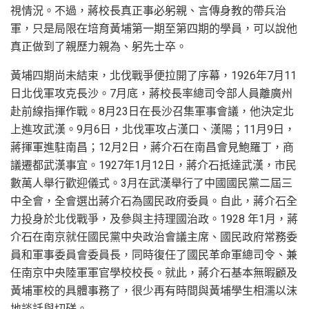
視情況。不過，蔣校長真正事必躬親、言傳身教的帶兵治
軍，只是局限在培育黃埔第一期至第四期的學員，可以說他
真正做到了親歷力親為、躬先士卒。
黃埔四期尚未結束，北伐戰爭便拉開了序幕，1926年7月11
日北伐軍攻克長沙。7月底，蔣校長率總司令部人員離廣州
赴前線指揮作戰。8月23日在長沙召集軍事會議，他決定北
上進攻武漢。9月6日，北伐軍攻占漢口、漢陽；11月9日，
蔣揮軍進駐南昌；12月2日，蔣介石在南昌會見鮑羅丁，商
議遷都武漢事宜。1927年1月12日，蔣介石抵達武漢，市民
數萬人舉行歡迎儀式。3月在武漢舉行了中國國民黨二屆三
中全會，全會選出蔣介石為國民政府委員。自此，蔣介石全
力投身於北伐戰爭，及參與主持理國治政。1928 年1月，蔣
介石在南京就任國民黨中央政治會議主席、國民政府常務委
員和軍事委員會委員長，同時復任了國民革命軍總司令、兼
任南京中央陸軍軍官學校校長。就此，蔣介石基本無暇顧及
黃埔軍校的具體事務了，很少再有時間與黃埔學生相濡以沫
地談話與切磋。