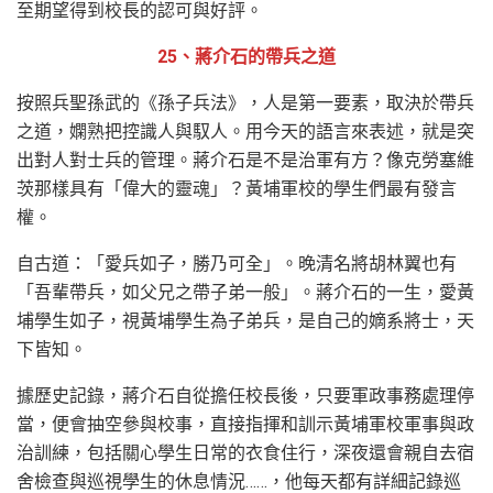
至期望得到校長的認可與好評。
25、蔣介石的帶兵之道
按照兵聖孫武的《孫子兵法》，人是第一要素，取決於帶兵
之道，嫻熟把控識人與馭人。用今天的語言來表述，就是突
出對人對士兵的管理。蔣介石是不是治軍有方？像克勞塞維
茨那樣具有「偉大的靈魂」？黃埔軍校的學生們最有發言
權。
自古道：「愛兵如子，勝乃可全」。晚清名將胡林翼也有
「吾輩帶兵，如父兄之帶子弟一般」。蔣介石的一生，愛黃
埔學生如子，視黃埔學生為子弟兵，是自己的嫡系將士，天
下皆知。
據歷史記錄，蔣介石自從擔任校長後，只要軍政事務處理停
當，便會抽空參與校事，直接指揮和訓示黃埔軍校軍事與政
治訓練，包括關心學生日常的衣食住行，深夜還會親自去宿
舍檢查與巡視學生的休息情況……，他每天都有詳細記錄巡