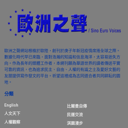
歐洲之聲網站根植於歐陸，創刊於庚子年新冠疫情席捲全球之際。
數據化時代早已來臨，面對浩瀚的知識和信息海洋，太容易迷失方
向。作為長年的媒體工作者，本網刊願為華語世界的讀者傳送平實
可靠的資訊，也為追求民主、自由、人權的有識之士及愛好文藝的
友朋提供寫作發文的平台。祈望這裡成為志同道合者共同耕耘的園
地。
分類
English
比爾曼自傳
人文天下
民運交流
人權觀察
淇園漫步