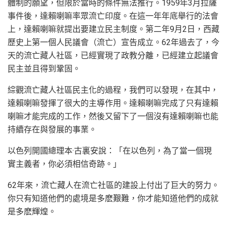
體制的願望，但限於當時的條件無法推行。1959年3月拉薩
事件後，達賴喇嘛率眾流亡印度。在這一年年底舉行的法會
上，達賴喇嘛就提出要建立民主制度。第二年9月2日，西藏
歷史上第一個人民議會（流亡）宣告成立。62年過去了，今
天的流亡藏人社區，已經實現了政教分離，已經建立起議會
民主並且得到鞏固。
綜觀流亡藏人社區民主化的過程，我們可以發現，在其中，
達賴喇嘛發揮了很大的主導作用。達賴喇嘛完成了只有達賴
喇嘛才能完成的工作，然後又留下了一個沒有達賴喇嘛也能
持續存在與發展的事業。
以色列開國總理本·古裏安說：「在以色列，為了當一個現
實主義者，你必須相信奇跡。」
62年來，流亡藏人在流亡社區的建設上付出了巨大的努力。
你只有知道他們的處境是多麽艱難，你才能知道他們的成就
是多麽輝煌。