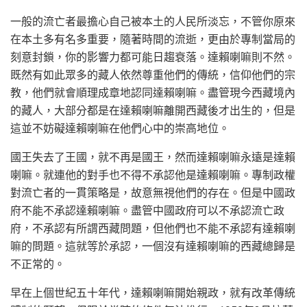
一般的流亡者最擔心自己被本土的人民所淡忘，不管你原來
在本土多有名多重要，隨著時間的流逝，更由於專制當局的
刻意封鎖，你的影響力都可能日趨衰落。達賴喇嘛則不然。
既然有如此眾多的藏人依然尊重他們的傳統，信仰他們的宗
教，他們就會順理成章地認同達賴喇嘛。盡管現今西藏境內
的藏人，大部分都是在達賴喇嘛離開西藏後才出生的，但是
這並不妨礙達賴喇嘛在他們心中的崇高地位。
國王失去了王國，就不再是國王，然而達賴喇嘛永遠是達賴
喇嘛。就連他的對手也不得不承認他是達賴喇嘛。專制政權
對流亡者的一貫策略是，故意無視他們的存在。但是中國政
府不能不承認達賴喇嘛。盡管中國政府可以不承認流亡政
府，不承認有所謂西藏問題，但他們也不能不承認有達賴喇
嘛的問題。這就等於承認，一個沒有達賴喇嘛的西藏總歸是
不正常的。
早在上個世紀五十年代，達賴喇嘛開始親政，就有改革傳統