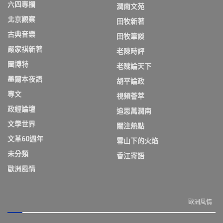
六四專欄
潤南文苑
北京觀察
田牧新著
古典音樂
田牧筆談
嚴家祺新著
老陳時評
圖博特
老魏論天下
墨爾本夜語
胡平論政
專文
視頻薈萃
政經論壇
追思萬潤南
文學世界
關注熱點
文革60週年
雪山下的火焰
未分類
香江寄語
歐洲風情
歐洲風情