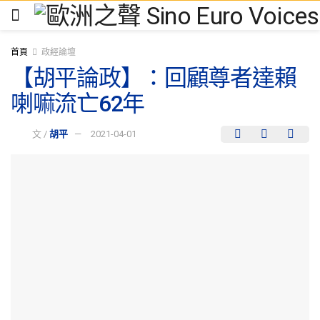
首頁
政經論壇
【胡平論政】：回顧尊者達賴
喇嘛流亡62年
文 /
胡平
2021-04-01