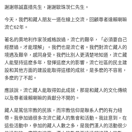
謝謝慈誠嘉措先生，謝謝歐珠茨仁先生。
今天，我們和藏人朋友一道在線上交流，回顧尊者達賴喇嘛
流亡62年。
著名的奧地利作家茨威格說過，流亡的艱辛，「必須要自己
經歷過，才能理解」。我們也是流亡者。我們對流亡藏人的
境遇及艱辛，感同身受。我們比別人更清楚地知道，流亡藏
人能堅持這麽多年，發揮這麽大的影響，流亡社區的民主建
設和其他方面的建設能取得這樣的成就，是多麽的不容易，
多麽的了不起。
應該說，流亡藏人能取得如此成就，那是和藏人的文化傳統
以及尊者達賴喇嘛的貢獻分不開的。
藏人是篤信宗教的民族，而宗教信仰是聯系人們的有力紐
帶。我參加過很多次流亡藏人的集會和活動。我註意到，在
這些活動中，參加的藏人人數之多，是我們漢人的活動很少