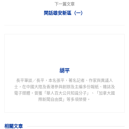
下一篇文章
閑話雄安新區（一）
胡平
長平筆談／長平，本名張平，著名記者、作家與異議人
士，在中國大陸及香港參與創辦及主編多份報紙、雜誌及
電子媒體，曾獲「華人百大公共知識分子」、「加拿大國
際新聞自由獎」等多項榮譽。
相關
文章