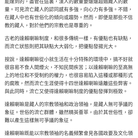
能達到的，盡管在這裏，漢人的數量要遠遠超過藏人的數
量。可見流亡藏人的認同感有多強，向心力有多強。不錯，
在藏人中也有世俗化的傾向或趨勢。然而，即便是那些不信
教的藏人，對於他們的宗教也是尊重的。
古老的達賴喇嘛制度，和很多傳統一樣，有優點也有缺點，
而流亡狀態則把其缺點大大弱化，把優點發揚光大。
按說，達賴喇嘛從小就生活在十分特殊的環境中，搞不好就
很容易不食人間煙火，不知民間疾苦；以達賴喇嘛的至高無
上的地位和不受制約的權力，也很容易陷入這種或那種形式
的腐敗，然而流亡生涯使得十四世達賴喇嘛遠離這些弊害。
與此同時，流亡又使得達賴喇嘛制度的優點發揮到極致。
達賴喇嘛是藏人的宗教領袖和政治領袖，是藏人無可爭議的
象征。世俗的流亡群體，雖然精英薈萃，由於其世俗性，卻
難以產生這樣無可爭議的象征。
達賴喇嘛既能以宗教領袖的名義頻繁會見各國政要及文化領