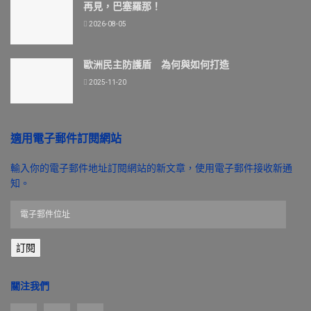
再見，巴塞羅那！
2026-08-05
歐洲民主防護盾 為何與如何打造
2025-11-20
適用電子郵件訂閱網站
輸入你的電子郵件地址訂閱網站的新文章，使用電子郵件接收新通
知。
電
子
郵
訂閱
件
位
址
關注我們