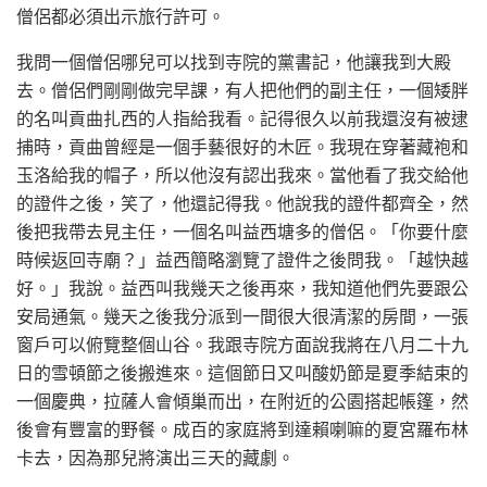
僧侶都必須出示旅行許可。
我問一個僧侶哪兒可以找到寺院的黨書記，他讓我到大殿
去。僧侶們剛剛做完早課，有人把他們的副主任，一個矮胖
的名叫貢曲扎西的人指給我看。記得很久以前我還沒有被逮
捕時，貢曲曾經是一個手藝很好的木匠。我現在穿著藏袍和
玉洛給我的帽子，所以他沒有認出我來。當他看了我交給他
的證件之後，笑了，他還記得我。他說我的證件都齊全，然
後把我帶去見主任，一個名叫益西塘多的僧侶。「你要什麼
時候返回寺廟？」益西簡略瀏覽了證件之後問我。「越快越
好。」我說。益西叫我幾天之後再來，我知道他們先要跟公
安局通氣。幾天之後我分派到一間很大很清潔的房間，一張
窗戶可以俯覽整個山谷。我跟寺院方面說我將在八月二十九
日的雪頓節之後搬進來。這個節日又叫酸奶節是夏季結束的
一個慶典，拉薩人會傾巢而出，在附近的公園搭起帳篷，然
後會有豐富的野餐。成百的家庭將到達賴喇嘛的夏宮羅布林
卡去，因為那兒將演出三天的藏劇。