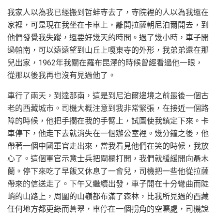
我家人以為我已經搬到哲蚌寺去了，寺院裡的人以為我還在
家裡，可是現在我坐在卡車上，離開拉薩朝尼泊爾開去，到
他們發覺我失蹤，還要好幾天的時間。過了幾小時，車子開
過帕南，可以遠遠望到山丘上嘎東寺的外形，我弟弟還在那
兒出家，1962年我關在羅布昆澤的時候曾經看過他一眼，
從那以後我再也沒有見過他了。
車行了兩天，到達那南，這是到尼泊爾邊境之前最後一個古
老的西藏城市。司機大概注意到我非常緊張，在接近一個路
障的時候，他把手擱在我的手臂上，試圖使我鎮定下來。卡
車停下，他走下去就消失在一個辦公室裡。幾分鐘之後，他
帶著一個中國軍官走出來，當我看見他們在笑的時候，我放
心了。這個軍官示意士兵把閘欄打開，我們就緩緩開向聶木
蘭。停下來吃了早飯又休息了一會兒，司機把一些他從拉薩
帶來的信送走了。下午又繼續出發，車子開在十分彎曲而陡
峭的山路上，周圍的山嶺都布滿了森林，比我所見過的西藏
任何地方都更綠而蒼翠，車停在一個拐角的空曠處，司機說