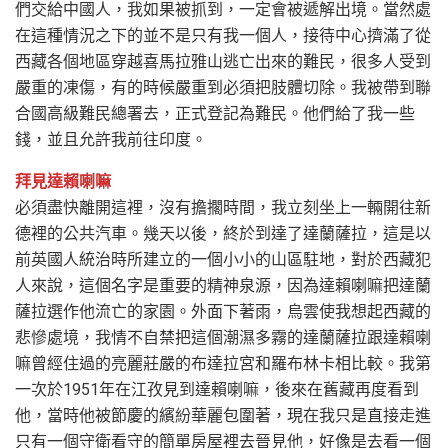
們交給中國人，我如果被抓到，一定會被遞解出境。當然處
在這種情況之下的並不是只有我一個人，接待中心擠滿了從
西藏各個地區穿越喜馬拉雅山逃亡出來的難民，很多人受到
嚴重的凍傷，有的時候嚴重到必須把肢體切除。我被帶到聯
合國高級難民總署去，正式登記為難民。他們給了我一些
錢，並且允許我前往印度。
拜見達賴喇嘛
必須盡快離開這裡，沒有擔擱時間，我立刻坐上一輛開往新
德裡的公共汽車。幾天以後，終於到達了達蘭薩拉，這是以
前英國人統治時所建立的一個小小的山區駐地，對於西藏犯
人來說，這個名字是重要的精神泉源，因為達賴喇嘛把達蘭
薩拉選作他流亡的家園。外面下著雨，烏雲使我想起西藏的
悲慘處境，我情不自禁把這個潮濕多霧的達蘭薩拉跟達賴喇
嘛曾經住過的亮麗莊嚴的布達拉宮和羅布林卡相比較。我第
一次於1951年在江孜見到達賴喇嘛，後來在舊藏再度看到
他，當時他被節慶的繽紛華麗包圍著，現在我只是直接走進
只有一個守衛看守的簡單房屋裡去晉見他，好像是去看一個