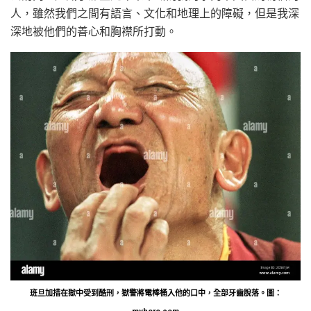
人，雖然我們之間有語言、文化和地理上的障礙，但是我深
深地被他們的善心和胸襟所打動。
班旦加措在獄中受到酷刑，獄警將電棒桶入他的口中，全部牙齒脫落。圖：