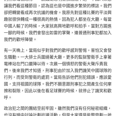
讓我們看這種節目，認為這也是中國進步繁榮的標誌。我們
卻把轉變看成再次抗議的機會。我原先對這種比賽的平淡興
趣就很快轉成一種很高的熱情，因為犯人都坐在大廳，每當
中國人輸了的時候，大家就高興地歡呼和拍手，當對方踢進
一腳的時候，我們會發出如雷的掌聲，連普通刑事犯都加入
我們的歡呼陣營。
有一天晚上，當局似乎對我們的歡呼感到警惕，害怕又會發
生騷動。一大排士兵圍繞著大廳，更多的監獄警衛手上拿著
電棒站在門口嚴陣以待。次晨一個憤怒的警衛大聲斥責我
們。後來我們才知道，刑事犯由於加入我們譏笑中國球隊的
行列，而受到警衛的處罰。當局告訴他們別犯錯誤，應該愛
國，支持祖國的球隊。我們不願意跟刑事犯之間產生任何摩
擦和裂隙，因此以後在看足球賽的時候，就停止了譏笑和歡
呼。
政治犯之間的團結空前牢固，雖然我們沒有任何秘密組織，
也沒有暗中討論計劃抗議活動，但是大家還是能整齊劃一地