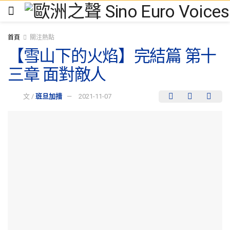
首頁
關注熱點
【雪山下的火焰】完結篇 第十
三章 面對敵人
文 /
班旦加措
2021-11-07