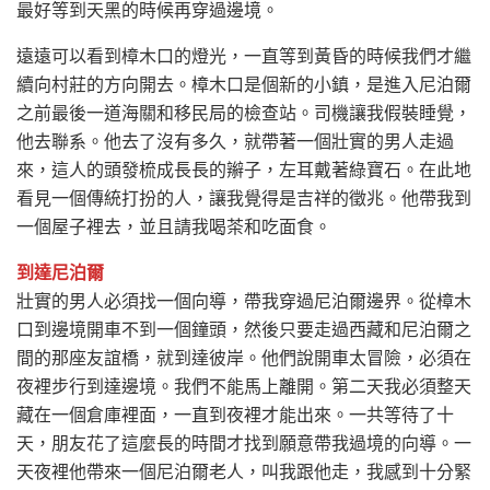
最好等到天黑的時候再穿過邊境。
遠遠可以看到樟木口的燈光，一直等到黃昏的時候我們才繼
續向村莊的方向開去。樟木口是個新的小鎮，是進入尼泊爾
之前最後一道海關和移民局的檢查站。司機讓我假裝睡覺，
他去聯系。他去了沒有多久，就帶著一個壯實的男人走過
來，這人的頭發梳成長長的辮子，左耳戴著綠寶石。在此地
看見一個傳統打扮的人，讓我覺得是吉祥的徵兆。他帶我到
一個屋子裡去，並且請我喝茶和吃面食。
到達尼泊爾
壯實的男人必須找一個向導，帶我穿過尼泊爾邊界。從樟木
口到邊境開車不到一個鐘頭，然後只要走過西藏和尼泊爾之
間的那座友誼橋，就到達彼岸。他們說開車太冒險，必須在
夜裡步行到達邊境。我們不能馬上離開。第二天我必須整天
藏在一個倉庫裡面，一直到夜裡才能出來。一共等待了十
天，朋友花了這麼長的時間才找到願意帶我過境的向導。一
天夜裡他帶來一個尼泊爾老人，叫我跟他走，我感到十分緊