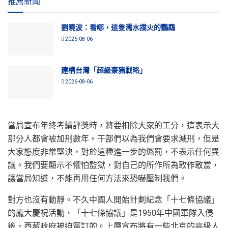
推薦新聞
劉曉波：看哪，這隻濡水撲火的鸚鵡
2026-08-06
建構台灣「超級豪豬戰略」
2026-08-06
當局宣布年終考績評獎時，將要扣除大家的工分，這表示大
部分人都會被加刑數年。干部們以為我們會要求減刑，但是
大家態度非常堅決，對於這種進一步的懲罰，不表示任何異
議。我們要顯示不懼怕監獄，對自己的所作所為敢作敢當，
讓當局知道，不能再用任何方法來恐嚇壓制我們。
對方也沒有動靜。不久中國人開始計劃紀念「十七條協議」
的龐大慶祝活動，「十七條協議」是1950年中國軍隊入侵
後，西藏政府被迫簽訂的。上層宣布將有一些北京的高級人