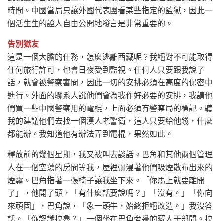
時間。中國當局只讓外國代表團看某些指定的監獄，因此一
個活生生的證人自由公開地發言是非常重要的。
告別獄友
這是一個大膽的任務，怎麼逃離西藏呢？我絕對不可能取得
任何旅行許可，也會日夜受到監視。任何人只要跟我說了
話，就會被警察審問，因此一切的安排必須在高度的保密中
進行。外面的聯系人說他們會為我作好必要的安排，我請他
們買一些中國警察用的電棍，上面必須有警察局的標記。聽
我的建議他們去找一個漢人老警衛，這人只要給他錢，什麼
都能辦。我知道他有辦法弄到電棍，果然如此。
釋放前的幾個星期，我又被叫去談話。巴角和其他兩個管理
人在一個空蕩的房間等我，屋裡彌漫著他們吸煙散布出來的
煙霧。巴角指著一張椅子讓我坐下來。「你馬上就要離開
了」，他開了頭，「有什麼話要說嗎？」「沒有。」「你向
來頑固」，巴角說，「象一頭牛，始終拒絕改造。」我沒答
話。「你認識拉魯？」一個坐在巴角旁邊的藏人干部問。拉