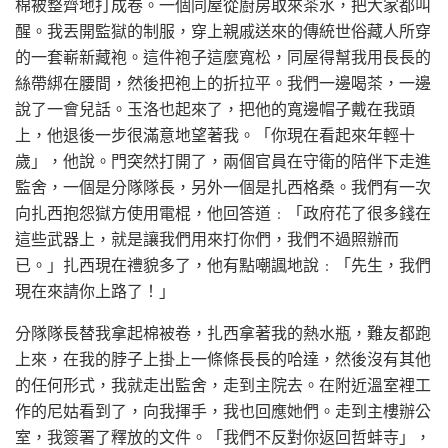
棉被整齊地打成卷。一個同屋從廚房取來茶水，把大家都叫
醒。我丟開監獄的制服，穿上親戚送來的傳統世俗藏人所穿
的一套嶄新藏袍。這件袍子這麼寬松，同屋得幫我用長長的
絲帶綁在腰間，然後把袍上的折拉平。我們一邊喝茶，一邊
說了一會兒話。玉洛也起來了，把他的寬邊帽子戴在我頭
上，他退後一步很滿意地望著我。「你現在看起來年輕十
歲」，他說。門突然打開了，兩個官員在守衛的陪伴下走進
監舍，一個是分隊隊長，另外一個是扎西格桑。我們有一次
向扎西抱怨獄方使用電棍，他回答道﹕「政府花了很多錢在
這些武器上，就是讓我們用來打你們，我們不過照辦而
已。」扎西現在禮貌多了，他有點嘲諷地說﹕「先生，我們
現在來請你上路了！」
分隊隊長替我拿起棉被卷，扎西拿著我的熱水瓶，難友都跑
上來，在我的脖子上掛上一條條長長的哈達，然後沒有其他
的任何形式，我就走出監舍，走到主院去。在附近溫室裡工
作的尼姑看到了，向我揮手，我也回應她們。走到主樓辦公
室，我簽署了釋放的文件。「我們不反對你返回哲蚌寺」，