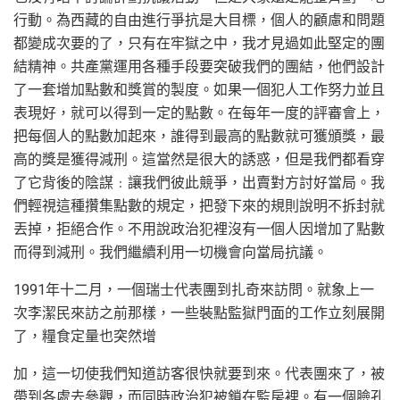
行動。為西藏的自由進行爭抗是大目標，個人的顧慮和問題
都變成次要的了，只有在牢獄之中，我才見過如此堅定的團
結精神。共產黨運用各種手段要突破我們的團結，他們設計
了一套增加點數和獎賞的製度。如果一個犯人工作努力並且
表現好，就可以得到一定的點數。在每年一度的評審會上，
把每個人的點數加起來，誰得到最高的點數就可獲頒獎，最
高的獎是獲得減刑。這當然是很大的誘惑，但是我們都看穿
了它背後的陰謀﹕讓我們彼此競爭，出賣對方討好當局。我
們輕視這種攢集點數的規定，把發下來的規則說明不拆封就
丟掉，拒絕合作。不用說政治犯裡沒有一個人因增加了點數
而得到減刑。我們繼續利用一切機會向當局抗議。
1991年十二月，一個瑞士代表團到扎奇來訪問。就象上一
次李潔民來訪之前那樣，一些裝點監獄門面的工作立刻展開
了，糧食定量也突然增
加，這一切使我們知道訪客很快就要到來。代表團來了，被
帶到各處去參觀，而同時政治犯被鎖在監房裡。有一個臉孔