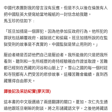
中國代表團對我的發言沒有反應，但是不久以後在倫敦有人
把中國駐英大使寫給當地報紙的一封信念給我聽。
馬玉珍的信如下﹕
「班旦加措是一個罪犯，因為他參加反政府行為。他所犯的
罪狀包括顛覆政府、越獄逃亡和偷竊。班旦加措所說的在監
獄受刑的故事是不真實的，中國監獄是禁止用刑的。」
壓迫者總是否認他們自己是壓迫者。我所能做的只是把我所
看到、聽到和一生所經歷的奇特經驗親自作證並取證。苦難
都已經刻在西藏的河谷和山脈上了，雪山之國的每一個村莊
和寺院都有人們受苦的悲慘故事，這種苦難會繼續，直到西
藏獲得自由那天。
譯後記及采訪紀實(廖天琪)
這本書的中文版邁過了兩道翻譯的關口。夏加‧次仁先生通
過他跟班旦喇嘛的對談，將之形諸藏語文字，之後他將藏語