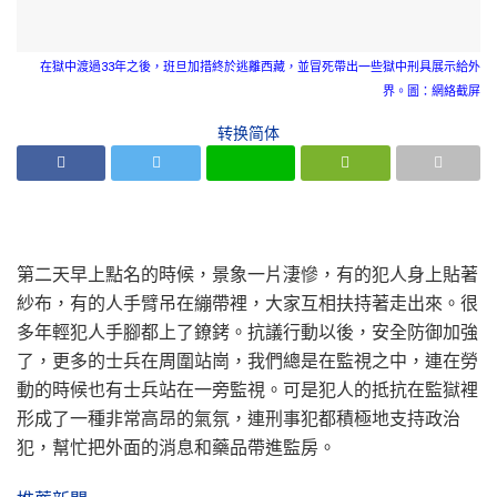
在獄中渡過33年之後，班旦加措終於逃離西藏，並冒死帶出一些獄中刑具展示給外
界。圖：網絡截屏
转换简体
第二天早上點名的時候，景象一片淒慘，有的犯人身上貼著
紗布，有的人手臂吊在繃帶裡，大家互相扶持著走出來。很
多年輕犯人手腳都上了鐐銬。抗議行動以後，安全防御加強
了，更多的士兵在周圍站崗，我們總是在監視之中，連在勞
動的時候也有士兵站在一旁監視。可是犯人的抵抗在監獄裡
形成了一種非常高昂的氣氛，連刑事犯都積極地支持政治
犯，幫忙把外面的消息和藥品帶進監房。