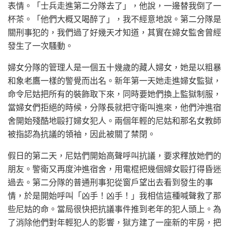
表情。「士兵走進第二分隊去了」，他說，一邊替我倒了一
杯茶。「他們大概又喝醉了」，我不經意地說。第二分隊是
關刑事犯的，我們過了好幾天才知道，其實在婦女監舍曾經
發生了一次騷動。
婦女分隊的管理人是一個五十幾歲的藏人婦女，她是以粗暴
和象老鷹一樣的警覺而出名。新年第一天她走進婦女監獄，
命令尼姑把所有的裝飾取下來，同時要她們換上監獄制服，
當婦女們拒絕的時候，分隊長就把守衛叫進來，他們沖進宿
舍開始殘酷地毆打婦女犯人。兩個年輕的尼姑和那名女教師
被指認為抗議的領袖，因此被關了禁閉。
假日的第二天，尼姑們開始高聲呼叫抗議，要求釋放她們的
朋友。警衛又再度沖進宿舍，用電棍把幾個婦女毆打得昏迷
過去。第二分隊的普通刑事犯從窗戶望出去看到發生的事
情，於是開始呼叫「凶手！凶手！」我相信這種喊聲救了那
些尼姑的命。當局很快把抗議事件推到老年的犯人頭上。為
了消除他們對年輕犯人的影響，獄方建了一座新的牢房，把