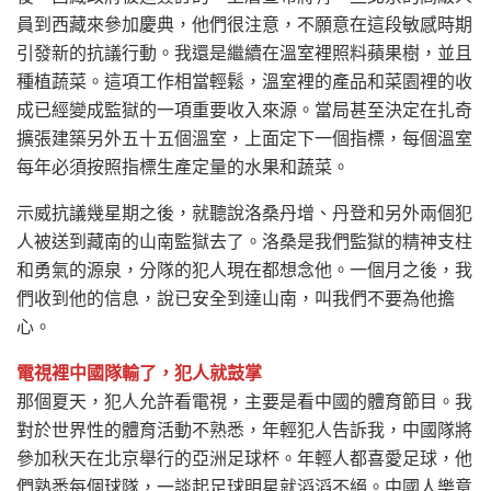
員到西藏來參加慶典，他們很注意，不願意在這段敏感時期
引發新的抗議行動。我還是繼續在溫室裡照料蘋果樹，並且
種植蔬菜。這項工作相當輕鬆，溫室裡的產品和菜園裡的收
成已經變成監獄的一項重要收入來源。當局甚至決定在扎奇
擴張建築另外五十五個溫室，上面定下一個指標，每個溫室
每年必須按照指標生產定量的水果和蔬菜。
示威抗議幾星期之後，就聽說洛桑丹增、丹登和另外兩個犯
人被送到藏南的山南監獄去了。洛桑是我們監獄的精神支柱
和勇氣的源泉，分隊的犯人現在都想念他。一個月之後，我
們收到他的信息，說已安全到達山南，叫我們不要為他擔
心。
電視裡中國隊輸了，犯人就鼓掌
那個夏天，犯人允許看電視，主要是看中國的體育節目。我
對於世界性的體育活動不熟悉，年輕犯人告訴我，中國隊將
參加秋天在北京舉行的亞洲足球杯。年輕人都喜愛足球，他
們熟悉每個球隊，一談起足球明星就滔滔不絕。中國人樂意