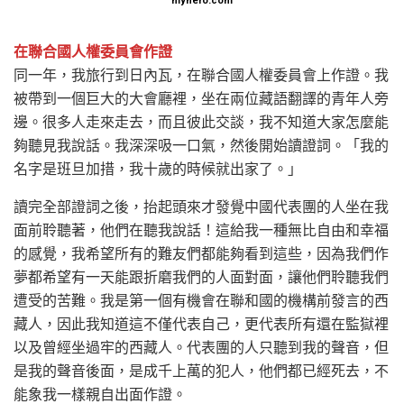
myhero.com
在聯合國人權委員會作證
同一年，我旅行到日內瓦，在聯合國人權委員會上作證。我
被帶到一個巨大的大會廳裡，坐在兩位藏語翻譯的青年人旁
邊。很多人走來走去，而且彼此交談，我不知道大家怎麼能
夠聽見我說話。我深深吸一口氣，然後開始讀證詞。「我的
名字是班旦加措，我十歲的時候就出家了。」
讀完全部證詞之後，抬起頭來才發覺中國代表團的人坐在我
面前聆聽著，他們在聽我說話！這給我一種無比自由和幸福
的感覺，我希望所有的難友們都能夠看到這些，因為我們作
夢都希望有一天能跟折磨我們的人面對面，讓他們聆聽我們
遭受的苦難。我是第一個有機會在聯和國的機構前發言的西
藏人，因此我知道這不僅代表自己，更代表所有還在監獄裡
以及曾經坐過牢的西藏人。代表團的人只聽到我的聲音，但
是我的聲音後面，是成千上萬的犯人，他們都已經死去，不
能象我一樣親自出面作證。