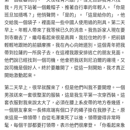
我。月光下站著一個戴帽子、推著自行車的年輕人。「你是
班旦加措嗎？」他悄聲問。「是的」。「這是給你的」，他
交給我一個袋子，裡面是一些中國人使用過的刑具。第二天
早上，年輕人帶來了我等候已久的消息。我告訴家人現在要
到寺廟去了，繼母看起來很是高興，我拉住她的手，把前額
輕輕地跟她的前額摩擦，我在內心向她道別。這個青年把我
帶到拉薩的一所房子去，在這裡我跟安排逃亡的朋友見面。
他們說已經找到一個司機，他會把我送到尼泊爾的邊境，又
說司機是個好人。終於要離開了，從這一刻開始，我才真正
開始激動起來。
第二天早上，很早就醒來了，但是他們叫我不要開燈。一個
男孩送來一套很整潔的服裝，這是我生平第一次穿西裝。這
套衣服對我來說太大了，必須在腰上系皮帶的地方卷幾道，
一個朋友拿來一長條底端有個口子的繩子掛在我脖子上，原
來這是一條領帶！自從毛澤東死了以後，領帶變得非常時
髦，每個干部都要打領帶，表示他們很摩登。「你看起來象