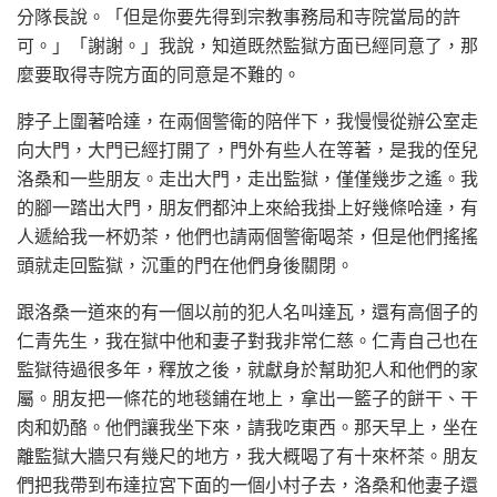
分隊長說。「但是你要先得到宗教事務局和寺院當局的許
可。」「謝謝。」我說，知道既然監獄方面已經同意了，那
麼要取得寺院方面的同意是不難的。
脖子上圍著哈達，在兩個警衛的陪伴下，我慢慢從辦公室走
向大門，大門已經打開了，門外有些人在等著，是我的侄兒
洛桑和一些朋友。走出大門，走出監獄，僅僅幾步之遙。我
的腳一踏出大門，朋友們都沖上來給我掛上好幾條哈達，有
人遞給我一杯奶茶，他們也請兩個警衛喝茶，但是他們搖搖
頭就走回監獄，沉重的門在他們身後關閉。
跟洛桑一道來的有一個以前的犯人名叫達瓦，還有高個子的
仁青先生，我在獄中他和妻子對我非常仁慈。仁青自己也在
監獄待過很多年，釋放之後，就獻身於幫助犯人和他們的家
屬。朋友把一條花的地毯鋪在地上，拿出一籃子的餅干、干
肉和奶酪。他們讓我坐下來，請我吃東西。那天早上，坐在
離監獄大牆只有幾尺的地方，我大概喝了有十來杯茶。朋友
們把我帶到布達拉宮下面的一個小村子去，洛桑和他妻子還