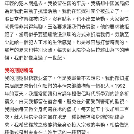
年輕的犯人關進去。我被留在舊的牢房，我猜想中國當局認
為是我們鼓動了抗議活動。我們在監獄裡完全被孤立了，一
般日常作習都被取消，沒有點名，也不出去勞動。大家很快
就覺得非常得無聊，玉洛要求讓我們去勞動，他的要求被拒
絕了，當局似乎要通過散漫無聊的方式來折磨我們。勞動至
少能給一個犯人正常的生活感覺，也是最容易打發時間的。
那年的夏天也特別火熱，每天到太陽從喜馬拉雅山落下的時
候，我們好像度過了一世紀。
我的刑期將滿
我的刑期很快就要滿了，但是我盡量不去想它。我們都知道
當局總是會借任何細微的事情來繼續拘留一個犯人。1992
年的夏天，我經常閱讀和背誦年輕僧侶時代所學到的許多祈
禱文。白天我都留在宿舍裡，避免在外面受到警衛的監視。
我開始每天做全身匍匐在地的儀式，每天從五十次加到二百
次，藏人相信全身匍匐在地是一種對精神和身體的紀律要
求。我希望釋放之後能夠全身心投入宗教的事務，相信做這
種儀式是對未來在寺院生活的一種預習。