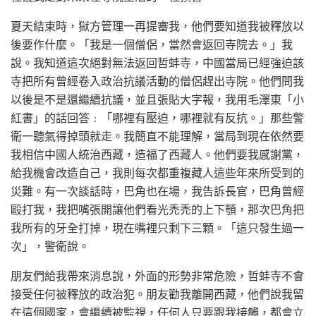
夏天結束時，獄方管理一再提審我，他們要知道我被釋放以
後要作什麼。「我是一個僧侶，當然會返回寺院去。」我
說。我知道這次絕對無法返回哲蚌寺，中國當局已經強迫該
寺把所有曾經卷入政治抗議活動的僧侶趕出寺院。他們問我
以後是不是還繼續抗議，並且張貼大字報，我用毛澤東「小
紅書」的話回答﹕「哪裡有壓迫，哪裡就有反抗。」那些警
衛一聽氣得掉頭就走。我簡直不能理解，當局到現在依然要
我相信中國人統治西藏，造福了西藏人。他們要我感謝黨，
給我機會改造自己，我則每次都重複藏人這些年來所受到的
災難。有一次談話時，巴角也在場，我告訴長官，巴角曾經
毆打我，我把嘴張開讓他們看光禿禿的上下顎，那次巴角把
我所有的牙全打掉，現在嘴裡只剩下三顆。「這只發生過一
次」，警衛說。
朋友們給我帶來消息說，外面的形勢非常危險，哲蚌寺不會
接受任何被釋放的政治犯。朋友勸我離開西藏，他們說我留
在這個國家，會繼續被監視，任何人只要跟我接觸，都會立