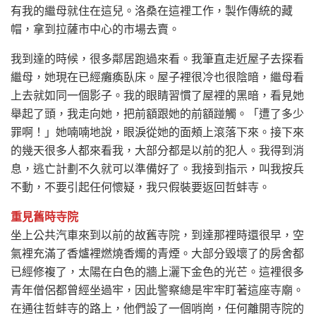
有我的繼母就住在這兒。洛桑在這裡工作，製作傳統的藏
帽，拿到拉薩市中心的市場去賣。
我到達的時候，很多鄰居跑過來看。我筆直走近屋子去探看
繼母，她現在已經癱瘓臥床。屋子裡很冷也很陰暗，繼母看
上去就如同一個影子。我的眼睛習慣了屋裡的黑暗，看見她
舉起了頭，我走向她，把前額跟她的前額踫觸。「遭了多少
罪啊！」她喃喃地說，眼淚從她的面頰上滾落下來。接下來
的幾天很多人都來看我，大部分都是以前的犯人。我得到消
息，逃亡計劃不久就可以準備好了。我接到指示，叫我按兵
不動，不要引起任何懷疑，我只假裝要返回哲蚌寺。
重見舊時寺院
坐上公共汽車來到以前的故舊寺院，到達那裡時還很早，空
氣裡充滿了香爐裡燃燒香燭的青煙。大部分毀壞了的房舍都
已經修複了，太陽在白色的牆上灑下金色的光芒。這裡很多
青年僧侶都曾經坐過牢，因此警察總是牢牢盯著這座寺廟。
在通往哲蚌寺的路上，他們設了一個哨崗，任何離開寺院的