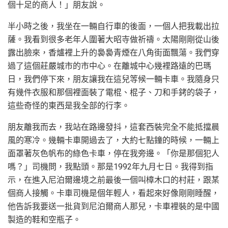
個十足的商人！」朋友說。
半小時之後，我坐在一輛自行車的後面，一個人把我載出拉
薩。我看到很多老年人圍著大昭寺做祈禱。太陽剛剛從山後
露出臉來，香爐裡上升的裊裊青煙在八角街面飄蕩。我們穿
過了這個莊嚴城市的市中心。在離城中心幾裡路遠的巴瑪
日，我們停下來，朋友讓我在這兒等候一輛卡車。我隨身只
有幾件衣服和那個裡面裝了電棍、棍子、刀和手銬的袋子，
這些奇怪的東西是我全部的行李。
朋友離我而去，我站在路邊發抖，這套西裝完全不能抵擋晨
風的寒冷。幾輛卡車開過去了，大約七點鐘的時候，一輛上
面罩著灰色帆布的綠色卡車，停在我旁邊。「你是那個犯人
嗎？」司機問，我點頭。那是1992年九月七日。我得到指
示，在進入尼泊爾邊境之前最後一個叫樟木口的村莊，跟某
個商人接觸。卡車司機是個年輕人，看起來好像剛剛睡醒，
他告訴我要送一批貨到尼泊爾商人那兒，卡車裡裝的是中國
製造的鞋和空瓶子。