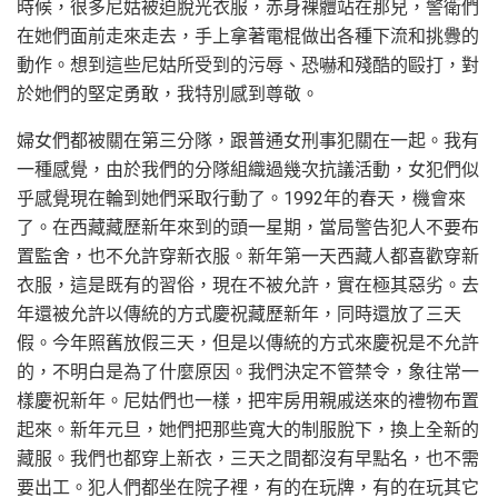
時候，很多尼姑被迫脫光衣服，赤身裸體站在那兒，警衛們
在她們面前走來走去，手上拿著電棍做出各種下流和挑釁的
動作。想到這些尼姑所受到的污辱、恐嚇和殘酷的毆打，對
於她們的堅定勇敢，我特別感到尊敬。
婦女們都被關在第三分隊，跟普通女刑事犯關在一起。我有
一種感覺，由於我們的分隊組織過幾次抗議活動，女犯們似
乎感覺現在輪到她們采取行動了。1992年的春天，機會來
了。在西藏藏歷新年來到的頭一星期，當局警告犯人不要布
置監舍，也不允許穿新衣服。新年第一天西藏人都喜歡穿新
衣服，這是既有的習俗，現在不被允許，實在極其惡劣。去
年還被允許以傳統的方式慶祝藏歷新年，同時還放了三天
假。今年照舊放假三天，但是以傳統的方式來慶祝是不允許
的，不明白是為了什麼原因。我們決定不管禁令，象往常一
樣慶祝新年。尼姑們也一樣，把牢房用親戚送來的禮物布置
起來。新年元旦，她們把那些寬大的制服脫下，換上全新的
藏服。我們也都穿上新衣，三天之間都沒有早點名，也不需
要出工。犯人們都坐在院子裡，有的在玩牌，有的在玩其它