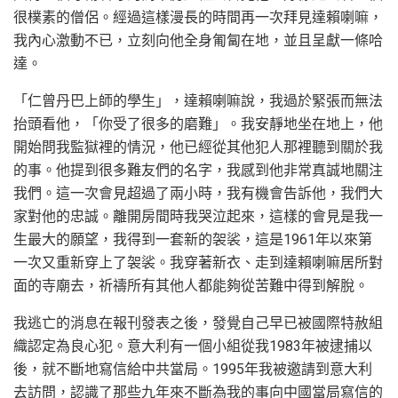
很樸素的僧侶。經過這樣漫長的時間再一次拜見達賴喇嘛，
我內心激動不已，立刻向他全身匍匐在地，並且呈獻一條哈
達。
「仁曾丹巴上師的學生」，達賴喇嘛說，我過於緊張而無法
抬頭看他，「你受了很多的磨難」。我安靜地坐在地上，他
開始問我監獄裡的情況，他已經從其他犯人那裡聽到關於我
的事。他提到很多難友們的名字，我感到他非常真誠地關注
我們。這一次會見超過了兩小時，我有機會告訴他，我們大
家對他的忠誠。離開房間時我哭泣起來，這樣的會見是我一
生最大的願望，我得到一套新的袈裟，這是1961年以來第
一次又重新穿上了袈裟。我穿著新衣、走到達賴喇嘛居所對
面的寺廟去，祈禱所有其他人都能夠從苦難中得到解脫。
我逃亡的消息在報刊發表之後，發覺自己早已被國際特赦組
織認定為良心犯。意大利有一個小組從我1983年被逮捕以
後，就不斷地寫信給中共當局。1995年我被邀請到意大利
去訪問，認識了那些九年來不斷為我的事向中國當局寫信的