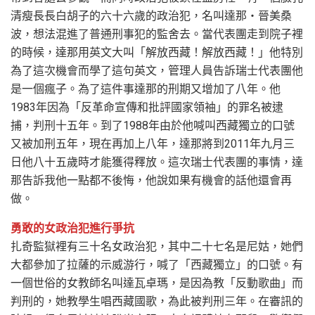
清瘦長長白胡子的六十六歲的政治犯，名叫達那‧晉美桑
波，想法混進了普通刑事犯的監舍去。當代表團走到院子裡
的時候，達那用英文大叫「解放西藏！解放西藏！」他特別
為了這次機會而學了這句英文，管理人員告訴瑞士代表團他
是一個瘋子。為了這件事達那的刑期又增加了八年。他
1983年因為「反革命宣傳和批評國家領袖」的罪名被逮
捕，判刑十五年。到了1988年由於他喊叫西藏獨立的口號
又被加刑五年，現在再加上八年，達那將到2011年九月三
日他八十五歲時才能獲得釋放。這次瑞士代表團的事情，達
那告訴我他一點都不後悔，他說如果有機會的話他還會再
做。
勇敢的女政治犯進行爭抗
扎奇監獄裡有三十名女政治犯，其中二十七名是尼姑，她們
大都參加了拉薩的示威游行，喊了「西藏獨立」的口號。有
一個世俗的女教師名叫達瓦卓瑪，是因為教「反動歌曲」而
判刑的，她教學生唱西藏國歌，為此被判刑三年。在審訊的