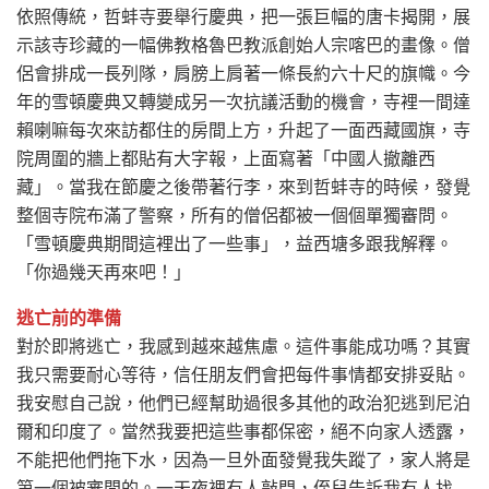
依照傳統，哲蚌寺要舉行慶典，把一張巨幅的唐卡揭開，展
示該寺珍藏的一幅佛教格魯巴教派創始人宗喀巴的畫像。僧
侶會排成一長列隊，肩膀上肩著一條長約六十尺的旗幟。今
年的雪頓慶典又轉變成另一次抗議活動的機會，寺裡一間達
賴喇嘛每次來訪都住的房間上方，升起了一面西藏國旗，寺
院周圍的牆上都貼有大字報，上面寫著「中國人撤離西
藏」。當我在節慶之後帶著行李，來到哲蚌寺的時候，發覺
整個寺院布滿了警察，所有的僧侶都被一個個單獨審問。
「雪頓慶典期間這裡出了一些事」，益西塘多跟我解釋。
「你過幾天再來吧！」
逃亡前的準備
對於即將逃亡，我感到越來越焦慮。這件事能成功嗎？其實
我只需要耐心等待，信任朋友們會把每件事情都安排妥貼。
我安慰自己說，他們已經幫助過很多其他的政治犯逃到尼泊
爾和印度了。當然我要把這些事都保密，絕不向家人透露，
不能把他們拖下水，因為一旦外面發覺我失蹤了，家人將是
第一個被審問的。一天夜裡有人敲門，侄兒告訴我有人找