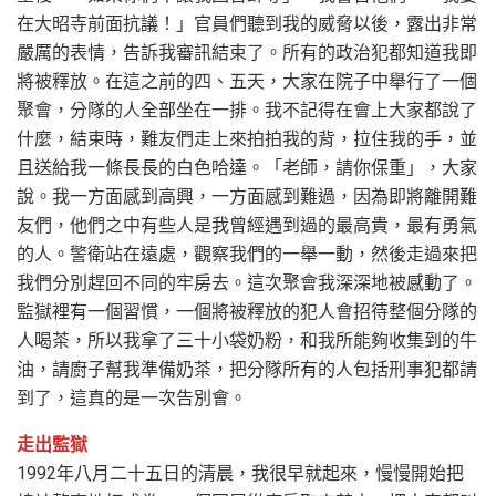
在大昭寺前面抗議！」官員們聽到我的威脅以後，露出非常
嚴厲的表情，告訴我審訊結束了。所有的政治犯都知道我即
將被釋放。在這之前的四、五天，大家在院子中舉行了一個
聚會，分隊的人全部坐在一排。我不記得在會上大家都說了
什麼，結束時，難友們走上來拍拍我的背，拉住我的手，並
且送給我一條長長的白色哈達。「老師，請你保重」，大家
說。我一方面感到高興，一方面感到難過，因為即將離開難
友們，他們之中有些人是我曾經遇到過的最高貴，最有勇氣
的人。警衛站在遠處，觀察我們的一舉一動，然後走過來把
我們分別趕回不同的牢房去。這次聚會我深深地被感動了。
監獄裡有一個習慣，一個將被釋放的犯人會招待整個分隊的
人喝茶，所以我拿了三十小袋奶粉，和我所能夠收集到的牛
油，請廚子幫我準備奶茶，把分隊所有的人包括刑事犯都請
到了，這真的是一次告別會。
走出監獄
1992年八月二十五日的清晨，我很早就起來，慢慢開始把