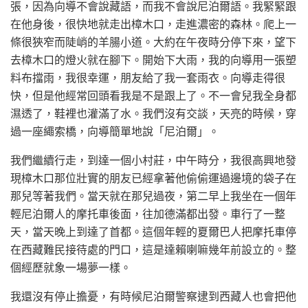
張，因為向導不會說藏語，而我不會說尼泊爾語。我緊緊跟
在他身後，很快地就走出樟木口，走進濃密的森林。爬上一
條很狹窄而陡峭的羊腸小道。大約在午夜時分停下來，望下
去樟木口的燈火就在腳下。開始下大雨，我的向導用一張塑
料布擋雨，我很幸運，朋友給了我一套雨衣。向導走得很
快，但是他經常回頭看我是不是跟上了。不一會兒我全身都
濕透了，鞋裡也灌滿了水。我們沒有交談，天亮的時候，穿
過一座繩索橋，向導簡單地說「尼泊爾」。
我們繼續行走，到達一個小村莊，中午時分，我很高興地發
現樟木口那位壯實的朋友已經拿著他偷偷運過邊境的袋子在
那兒等著我們。當天就在那兒過夜，第二早上我坐在一個年
輕尼泊爾人的摩托車後面，往加德滿都出發。車行了一整
天，當天晚上到達了首都。這個年輕的夏爾巴人把摩托車停
在西藏難民接待處的門口，這是達賴喇嘛幾年前設立的。整
個經歷就象一場夢一樣。
我還沒有停止擔憂，有時候尼泊爾警察逮到西藏人也會把他