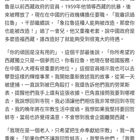
魯是以前西藏政府的官員，1959年他領導西藏的抗暴，後
來被釋放了，現在在中國的行政機構擔任要職。「我審訊過
拉魯」，干部繼續說，「象拉魯這種人能夠被改造，那麼你
也能被改造！」過了一會兒，他又重複老套，說中國政府是
多麼造福西藏，誰改造好了就能夠受到很寬大的待遇。
「你的頑固是沒有用的」，這個干部最後說，「你所希望的
西藏獨立只是一個夢而已。你看拉魯，他現在替祖國服務，
在中國人大裡有很重要的地位。」這個官員暗示我也可以去
攀登這樣的輝煌事業。我開始重新敘述我的故事，從第一天
被逮捕，一直說到被巴角毆打。我還告訴他們我的勞萊斯
表，提醒他們我手上還有這張收據。巴角直接問我要到哪裡
去，我說想回到寺院。我必須讓他們相信我非常想回到寺院
去，我的晚年將在宗教生活中度過。我想如果我堅持要回哲
蚌寺，當局也許覺得滿意，不會想到我會企圖離開西藏。
「我現在是一個老人，只希望把生命奉獻給宗教」，我一再
重複。「如果你們不讓我回哲蚌寺」，我警告他們，「我要