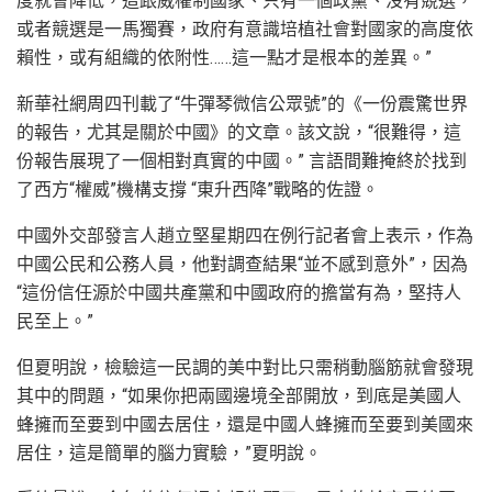
度就會降低，這跟威權制國家、只有一個政黨、沒有競選，
或者競選是一馬獨賽，政府有意識培植社會對國家的高度依
賴性，或有組織的依附性……這一點才是根本的差異。”
新華社網周四刊載了“牛彈琴微信公眾號”的《一份震驚世界
的報告，尤其是關於中國》的文章。該文說，“很難得，這
份報告展現了一個相對真實的中國。” 言語間難掩終於找到
了西方“權威”機構支撐 “東升西降”戰略的佐證。
中國外交部發言人趙立堅星期四在例行記者會上表示，作為
中國公民和公務人員，他對調查結果“並不感到意外”，因為
“這份信任源於中國共產黨和中國政府的擔當有為，堅持人
民至上。”
但夏明說，檢驗這一民調的美中對比只需稍動腦筋就會發現
其中的問題，“如果你把兩國邊境全部開放，到底是美國人
蜂擁而至要到中國去居住，還是中國人蜂擁而至要到美國來
居住，這是簡單的腦力實驗，”夏明說。