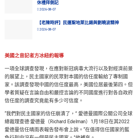
休禮拜側記
2026-08-07
【老陳時評】民運聖地萊比錫與劉曉波精神
2026-08-07
美國之音記者方冰紐約報導
一項全球調查發現，在應對新冠病毒大流行以及對經濟前景
的展望上，民主國家的民眾對本國的信任度輸給了專制國
家。該調查發現中國的信任度最高，美國位居最後第四。但
學者質疑在言論自由和嚴控言論的不同國度進行對各自政府
信任度的調查究竟能有多少可信度。
“我們對民主國家的信任崩潰了，” 愛德曼國際公關公司全球
總裁理查德·愛德曼（Richard Edelman）1月18日在其2022
愛德曼信任晴雨表報告發布會上說。“在值得信任國家的藍
色行列中沒有一個是民主國家。”他補充。