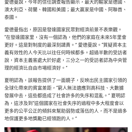
愛德曼說，今年的信任調查報告顯示，最大的輸家是德國、
澳大利亞、荷蘭、韓國和美國；最大贏家是中國、阿聯酋、
泰國。
愛德曼指出，原因是發達國家民眾對經濟前景不表樂觀。
“在發達國家里，沒有一個認為，他們的家庭在未來5年里會
更好。這是對制度的最深刻譴責。” 愛德曼說。“質疑資本主
義有效性的人今天比以往任何時候都多。超過半數的受訪者
說，資本主義害處大於好處，三分之一的受訪者認為中央管
理的經濟比自由市場經濟好。”
夏明認為，該報告提供了一面鏡子，反映出民主國家引領的
全球化帶來的貧富差距，“窮人無法適應到高科技、大數據
發展中去，這些都造成了社會許多的失序和混亂。” 夏明認
為，這涉及到“這個國家在社會失序的過程中多大程度會以
更多的公平公正的傾斜來幫助弱勢或落伍的人，而不是過多
地保護更多地獎勵已經領跑的人。”