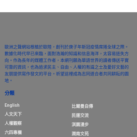
歐洲之聲網站根植於歐陸，創刊於庚子年新冠疫情席捲全球之際。
數據化時代早已來臨，面對浩瀚的知識和信息海洋，太容易迷失方
向。作為長年的媒體工作者，本網刊願為華語世界的讀者傳送平實
可靠的資訊，也為追求民主、自由、人權的有識之士及愛好文藝的
友朋提供寫作發文的平台。祈望這裡成為志同道合者共同耕耘的園
地。
分類
English
比爾曼自傳
人文天下
民運交流
人權觀察
淇園漫步
六四專欄
潤南文苑