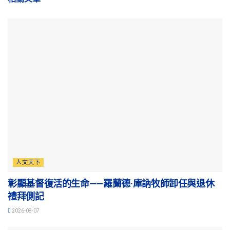
人文天下
彰顯基督復活的生命——羅蘭德·庫訥牧師卸任與退休
禮拜側記
2026-08-07