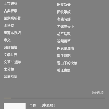
北京觀察
田牧新著
古典音樂
田牧筆談
嚴家祺新著
老陳時評
圖博特
老魏論天下
墨爾本夜語
胡平論政
專文
視頻薈萃
政經論壇
追思萬潤南
文學世界
關注熱點
文革60週年
雪山下的火焰
未分類
香江寄語
歐洲風情
歐洲風情
再見，巴塞羅那！