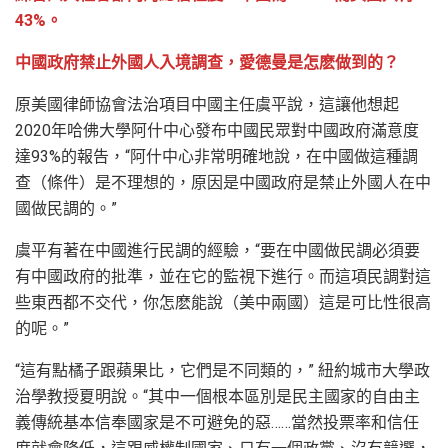
43%。
中國政府禁止外國人入境調查，愛德曼是怎麽做到的？
原美國律師協會法治項目中國主任虞平說，這讓他想起
2020年哈佛大學阿什中心發布中國民眾對中國政府滿意度
達93%的報告，“阿什中心非常明確地說，在中國做這種調
查（條件）是不理想的，原因是中國政府是禁止外國人在中
國做民調的。”
虞平有著在中國進行民調的經驗，“要在中國做民調必須要
有中國政府的批準，並在它的監視下進行。而這項民調對這
些東西都不交代，你怎麽能說（美中兩國）這是可比性很高
的呢。”
“這有點橘子跟蘋果比，它們是不同類的，” 紐約城市大學政
治學教授夏明說。“其中一個根本區別是民主國家的自由主
義傳統基本信奉國家是不可避免的惡……當然投票率和信任