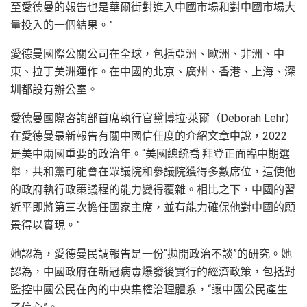
至愛德曼的報告也是華爾街對進入中國市場和對中國市場大
量投入的一個結果。”
愛德曼國際公關公司在全球，包括亞洲、歐洲、非洲、中
東、拉丁美洲運作。在中國的北京、廣州、香港、上海、深
圳都設有辦公室。
愛德曼國際咨詢部首席執行官黛博拉·萊爾（Deborah Lehr）
在愛德曼最新報告有關中國信任度的介紹文章中說，2022
是美中兩國重要的政治年。“美國總統喬·拜登正面臨中期選
舉，共和黨可能會在眾議院和參議院獲得多數席位，這使他
的政府執行政策議程的能力變得覆雜。相比之下，中國的習
近平即將第三次擔任國家主席，並有能力確保他對中國的願
景得以實現。”
她認為，愛德曼民調報告是一份“拋開政治不談”的研究。她
認為，中國政府在新冠病毒爆發後實行的經濟政策，包括對
監控中國公民在內的中央集權治理體系，“讓中國公民產生