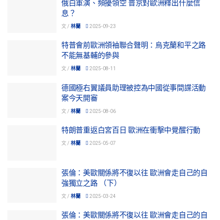
俄白軍演、頻擾領空 普京對歐洲釋出什麼信
息？
文 /
林蘭
2025-09-23
特普會前歐洲領袖聯合聲明：烏克蘭和平之路
不能無基輔的參與
文 /
林蘭
2025-08-11
德國極右翼議員助理被控為中國從事間諜活動
案今天開審
文 /
林蘭
2025-08-06
特朗普重返白宮百日 歐洲在衝擊中覺醒行動
文 /
林蘭
2025-05-07
張倫：美歐關係將不復以往 歐洲會走自己的自
強獨立之路 （下）
文 /
林蘭
2025-03-24
張倫：美歐關係將不復以往 歐洲會走自己的自