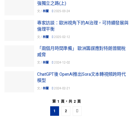
強獨立之路(上)
文 /
林蘭
2025-03-24
專家訪談：歐洲視角下的AI治理，可持續發展與
倫理平衡
文 /
林蘭
2025-02-12
「兩個月時間準備」 歐洲籌謀應對特朗普關稅
威脅
文 /
林蘭
2024-12-02
ChatGPT後 OpenAI推出Sora文本轉視頻跨時代
模型
文 /
林蘭
2024-02-21
第 1 頁，共 2 頁
1
2