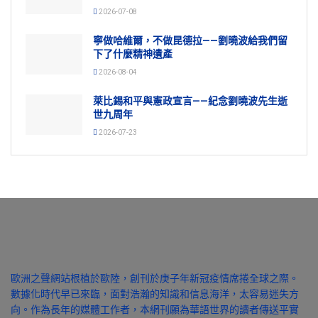
2026-07-08
寧做哈維爾，不做昆德拉——劉曉波給我們留
下了什麼精神遺產
2026-08-04
萊比錫和平與憲政宣言——紀念劉曉波先生逝
世九周年
2026-07-23
歐洲之聲網站根植於歐陸，創刊於庚子年新冠疫情席捲全球之際。
數據化時代早已來臨，面對浩瀚的知識和信息海洋，太容易迷失方
向。作為長年的媒體工作者，本網刊願為華語世界的讀者傳送平實