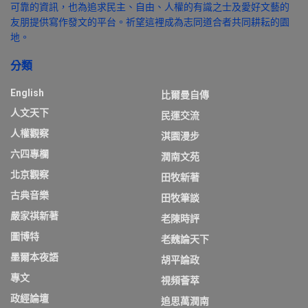
可靠的資訊，也為追求民主、自由、人權的有識之士及愛好文藝的
友朋提供寫作發文的平台。祈望這裡成為志同道合者共同耕耘的園
地。
分類
English
比爾曼自傳
人文天下
民運交流
人權觀察
淇園漫步
六四專欄
潤南文苑
北京觀察
田牧新著
古典音樂
田牧筆談
嚴家祺新著
老陳時評
圖博特
老魏論天下
墨爾本夜語
胡平論政
專文
視頻薈萃
政經論壇
追思萬潤南