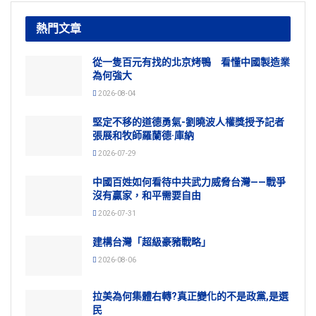
熱門文章
從一隻百元有找的北京烤鴨 看懂中國製造業
為何強大
2026-08-04
堅定不移的道德勇氣-劉曉波人權獎授予記者
張展和牧師羅蘭德·庫納
2026-07-29
中國百姓如何看待中共武力威脅台灣——戰爭
沒有贏家，和平需要自由
2026-07-31
建構台灣「超級豪豬戰略」
2026-08-06
拉美為何集體右轉?真正變化的不是政黨,是選
民