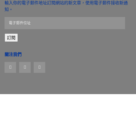
輸入你的電子郵件地址訂閱網站的新文章，使用電子郵件接收新通
知。
電
子
郵
訂閱
件
位
址
關注我們