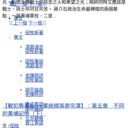
光，點燃全體戰士的信念之火和希望之光；統帥同時又應該是
會
上一個
下一個
戰士，與士卒同甘共苦。 蔣介石政治生命最輝煌的兩個基
點：一是黃埔軍校，二是 ...
專文
上一個
下一個
田牧新著
專文
淇園漫步
田牧新著
田牧筆談
淇園漫步
老陳時評
田牧筆談
胡平論政
老陳時評
香江寄語
【戰犯與英烈——軍統精英廖宗澤】：第五章 不同
胡平論政
的黃埔記憶（下）
北京觀察
香江寄語
文 /
田牧