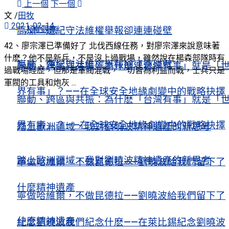
上一個
下一個
文 /
田牧
2021-02-14
人權觀察
高瑜：遵紀守法維權舉報卻連連碰壁
42、廖宗澤已準備好了 北伐西線任務，對廖宗澤來說意味著
什麽？他不是新兵，不是沒上過戰場，雖然說在楊森部隊時有
高瑜：遵紀守法維權舉報卻連連碰壁
聯動、跨區與共振：為什麽「台灣有事」就是「
過戰場經歷，但那是軍閥混戰，一切皆為利益而戰，士兵只是
軍閥的工具和炮灰 ...
界有事」？——在全球安全地緣劇變中的戰略抉擇
聯動、跨區與共振：為什麽「台灣有事」就是「
界有事」？——在全球安全地緣劇變中的戰略抉擇
踏上歐洲疆域，我對劉曉波精神遺產的新思考
踏上歐洲疆域，我對劉曉波精神遺產的新思考
寧做哈維爾，不做昆德拉——劉曉波給我們留下了
什麼精神遺產
寧做哈維爾，不做昆德拉——劉曉波給我們留下了
什麼精神遺產
紀念劉曉波我們紀念什麽——在萊比錫紀念劉曉波