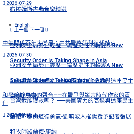
2026-07-29
布拉姆斯古典音樂精選
上一個
下一個
English
上一個
下一個
中美關係百年大變局：中共戰略紅利時代結束
English
亞洲安全局勢正經歷一場歷史性的轉變A New
2026-07-30
Security Order Is Taking Shape in Asia
亞洲安全局勢正經歷一場歷史性的轉變A New
Security Order Is Taking Shape in Asia
台灣還能獲救嗎？ ——美國實力的衰退與這座民主
和平始於真實的聲音——在戰爭與謊言時代作家的責
島嶼的未來
台灣還能獲救嗎？ ——美國實力的衰退與這座民主
任
2026-07-30
島嶼的未來
堅定不移的道德勇氣-劉曉波人權獎授予記者張展
和牧師羅蘭德·庫納