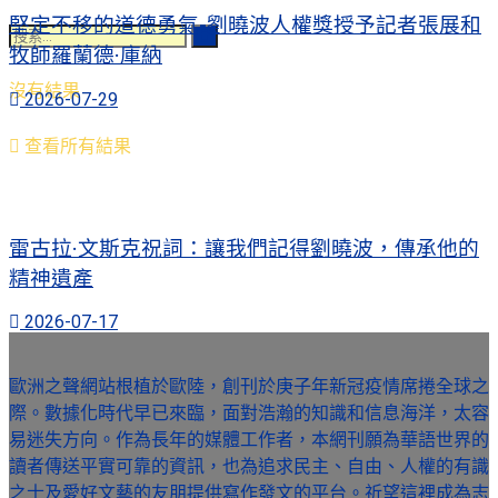
堅定不移的道德勇氣-劉曉波人權獎授予記者張展和
牧師羅蘭德·庫納
沒有結果
2026-07-29
查看所有結果
雷古拉·文斯克祝詞：讓我們記得劉曉波，傳承他的
精神遺產
2026-07-17
歐洲之聲網站根植於歐陸，創刊於庚子年新冠疫情席捲全球之
際。數據化時代早已來臨，面對浩瀚的知識和信息海洋，太容
易迷失方向。作為長年的媒體工作者，本網刊願為華語世界的
讀者傳送平實可靠的資訊，也為追求民主、自由、人權的有識
之士及愛好文藝的友朋提供寫作發文的平台。祈望這裡成為志