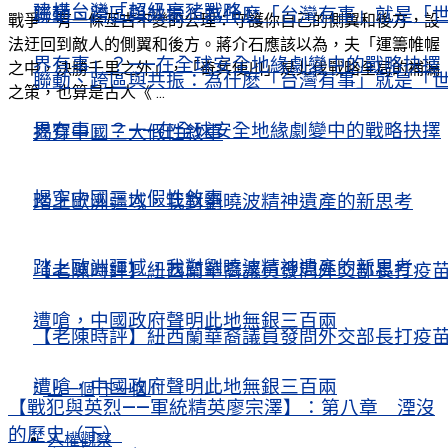
建構台灣「超級豪豬戰略」
聯動、跨區與共振：為什麽「台灣有事」就是「
戰爭，有一條亙古不變的公理：守護你自己的側翼和後方，設
法迂回到敵人的側翼和後方。蔣介石應該以為，夫「運籌帷幄
界有事」？——在全球安全地緣劇變中的戰略抉擇
之中，決勝千里之外」，「奇兵使川」是北伐戰略全局的補漏
聯動、跨區與共振：為什麽「台灣有事」就是「
之策，也算是古人《 ...
界有事」？——在全球安全地緣劇變中的戰略抉擇
揭穿中國三大假性敘事
揭穿中國三大假性敘事
踏上歐洲疆域，我對劉曉波精神遺產的新思考
踏上歐洲疆域，我對劉曉波精神遺產的新思考
【老陳時評】紐西蘭華裔議員發問外交部長打疫
遭嗆，中國政府聲明此地無銀三百兩
【老陳時評】紐西蘭華裔議員發問外交部長打疫
遭嗆，中國政府聲明此地無銀三百兩
上一個
下一個
【戰犯與英烈——軍統精英廖宗澤】：第八章 湮沒
的歷史（下）
人權觀察