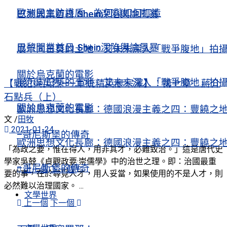
歐洲民主防護盾 為何與如何打造
巴黎開業首日 Shein深陷輿論風暴
巴黎開業首日 Shein深陷輿論風暴
展示向日葵的土地：艾未未深入「戰爭腹地」拍
關於烏克蘭的電影
展示向日葵的土地：艾未未深入「戰爭腹地」拍
【戰犯與英烈——軍統精英廖宗澤】：第七章 蔣介
石點兵（上）
關於烏克蘭的電影
歐洲思想文化長廊：德國浪漫主義之四：豐饒之
文 /
田牧
2021-01-24
–哥尼斯堡的傳奇
歐洲思想文化長廊：德國浪漫主義之四：豐饒之
「為政之要，惟在得人，用非其才，必難致治。」這是唐代史
學家吳兢《貞觀政要·崇儒學》中的治世之理。即：治國最重
–哥尼斯堡的傳奇
上一個
下一個
要的事，在於尋覓人才，用人妥當，如果使用的不是人才，則
必然難以治理國家。 ...
文學世界
上一個
下一個