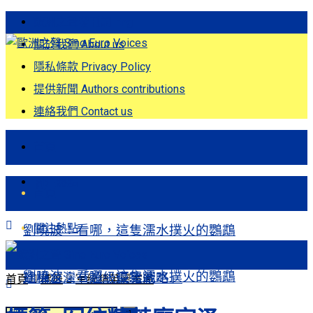
歐洲之聲發刊詞 Eng
關於我們 About us
隱私條款 Privacy Policy
提供新聞 Authors contributions
連絡我們 Contact us
首頁
關注熱點
首頁
關注熱點
劉曉波：看哪，這隻濡水撲火的鸚鵡
劉曉波：看哪，這隻濡水撲火的鸚鵡
建構台灣「超級豪豬戰略」
首頁
標籤
军统精英廖宗泽