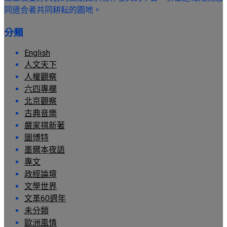
同道合者共同耕耘的園地。
分類
English
人文天下
人權觀察
六四專欄
北京觀察
古典音樂
嚴家祺新著
圖博特
墨爾本夜語
專文
政經論壇
文學世界
文革60週年
未分類
歐洲風情