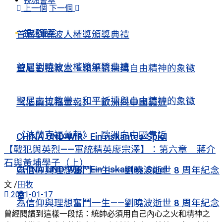
視頻薈萃
上一個
下一個
視頻薈萃
首屆劉曉波人權獎頒獎典禮
首屆劉曉波人權獎頒獎典禮
聖尼古拉教堂：和平祈禱與自由精神的象徵
聖尼古拉教堂：和平祈禱與自由精神的象徵
《法蘭克福彙報》：歐洲向中國靠近
《法蘭克福彙報》：歐洲向中國靠近
CHINA UND WIR · Ein riskantes Spiel
【戰犯與英烈——軍統精英廖宗澤】：第六章 蔣介
石與黃埔學子（上）
CHINA UND WIR · Ein riskantes Spiel
為信仰與理想奮鬥一生——劉曉波逝世 8 周年紀念
文 /
田牧
2021-01-17
會
為信仰與理想奮鬥一生——劉曉波逝世 8 周年紀念
曾經閱讀到這樣一段話：統帥必須用自己內心之火和精神之