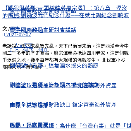
【戰犯與英烈——軍統精英廖宗澤】：第八章 湮沒
暨中國憲政民主研討會講話
紀念劉曉波我們紀念什麽——在萊比錫紀念劉曉波
的歷史（上）
文 /
田牧
暨中國憲政民主研討會講話
上一個
下一個
2021-02-07
人文天下
老話說：天下未亂蜀先亂，天下已治蜀未治。這是西漢至今中
上一個
下一個
國二千多年的歷史寫照。廖宗澤奉命抵達四川老家，這是個戰
爭泛濫之地，幾乎每年都有大規模的混戰發生。 北伐軍小股
人文天下
劉曉波：看哪，這隻濡水撲火的鸚鵡
部隊入川，自有蔣介 ...
劉曉波：看哪，這隻濡水撲火的鸚鵡
中國全球追稅補財政缺口 鎖定富豪海外資產
中國全球追稅補財政缺口 鎖定富豪海外資產
再見，巴塞羅那！
再見，巴塞羅那！
聯動、跨區與共振：為什麽「台灣有事」就是「