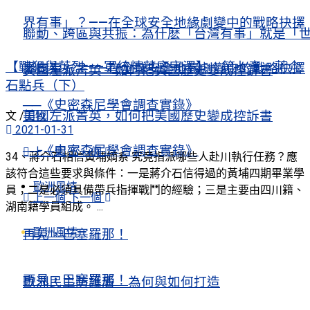
界有事」？——在全球安全地緣劇變中的戰略抉擇
聯動、跨區與共振：為什麽「台灣有事」就是「
【戰犯與英烈——軍統精英廖宗澤】：第七章 蔣介
界有事」？——在全球安全地緣劇變中的戰略抉擇
美國左派菁英，如何把美國歷史變成控訴書
石點兵（下）
──《史密森尼學會調查實錄》
美國左派菁英，如何把美國歷史變成控訴書
文 /
田牧
2021-01-31
──《史密森尼學會調查實錄》
上一個
下一個
34、蔣介石相信黃埔嫡系 究竟指派哪些人赴川執行任務？應
該符合這些要求與條件：一是蔣介石信得過的黃埔四期畢業學
歐洲風情
員；二是必須具備帶兵指揮戰鬥的經驗；三是主要由四川籍、
上一個
下一個
湖南籍學員組成。 ...
歐洲風情
再見，巴塞羅那！
再見，巴塞羅那！
歐洲民主防護盾 為何與如何打造