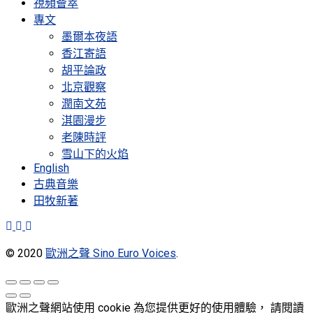
視頻薈萃
專文
墨爾本夜語
香江寄語
胡平論政
北京觀察
潤南文苑
淇園漫步
老陳時評
雪山下的火焰
English
古典音樂
田牧新著
© 2020
歐洲之聲 Sino Euro Voices
.
歐洲之聲網站使用 cookie 為您提供更好的使用體驗， 請閱讀