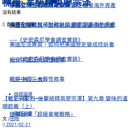
標籤:
军统精英廖宗泽
建構台灣「超級豪豬戰略」
中國全球追稅補財政缺口 鎖定富豪海外資產
沒有結果
中國全球追稅補財政缺口 鎖定富豪海外資產
查看所有結果
美國左派菁英，如何把美國歷史變成控訴書
──《史密森尼學會調查實錄》
美國左派菁英，如何把美國歷史變成控訴書
──《史密森尼學會調查實錄》
揭穿中國三大假性敘事
揭穿中國三大假性敘事
上一個
下一個
政經論壇
【戰犯與英烈——軍統精英廖宗澤】第九章 變味的瀘
上一個
下一個
順起義（上）
政經論壇
建構台灣「超級豪豬戰略」
文 /
田牧
2021-02-21