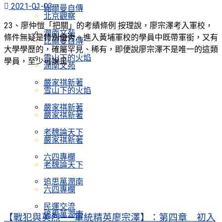
2021-01-03
比爾曼自傳
北京觀察
23、廖仲愷「把關」的考績條例 按理說，廖宗澤考入軍校，
潤南文苑
條件無疑是特別優秀。進入黃埔軍校的學員中既帶軍銜，又有
比爾曼自傳
大學學歷的，確屬罕見、稀有，即便說廖宗澤不是唯一的這類
雪山下的火焰
學員，至少可說是 ...
潤南文苑
嚴家祺新著
雪山下的火焰
嚴家祺新著
嚴家祺新著
老魏論天下
嚴家祺新著
六四專欄
老魏論天下
追思萬潤南
六四專欄
民運交流
追思萬潤南
【戰犯與英烈——軍統精英廖宗澤】：第四章 初入