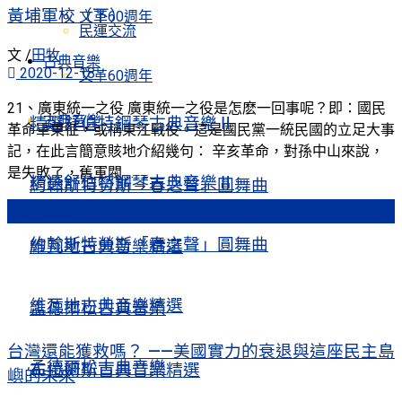
黃埔軍校（下）
文革60週年
民運交流
文 /
田牧
古典音樂
2020-12-18
文革60週年
21、廣東統一之役 廣東統一之役是怎麽一回事呢？即：國民
古典音樂
精選舒伯特鋼琴古典音樂Ⅱ
革命軍東征，或稱東江戰役。這是國民黨一統民國的立足大事
記，在此言簡意賅地介紹幾句： 辛亥革命，對孫中山來說，
是失敗了，舊軍閥 ...
精選舒伯特鋼琴古典音樂Ⅱ
約翰斯特勞斯「春之聲」圓舞曲
熱門文章
約翰斯特勞斯「春之聲」圓舞曲
維瓦地古典音樂精選
維瓦地古典音樂精選
孟德爾松古典音樂
台灣還能獲救嗎？ ——美國實力的衰退與這座民主島
孟德爾松古典音樂
布拉姆斯古典音樂精選
嶼的未來