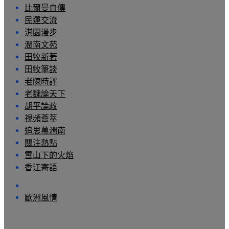
比爾曼自傳
民運交流
淇園漫步
潤南文苑
田牧新著
田牧筆談
老陳時評
老魏論天下
胡平論政
視頻薈萃
追思萬潤南
關注熱點
雪山下的火焰
香江寄語
歐洲風情