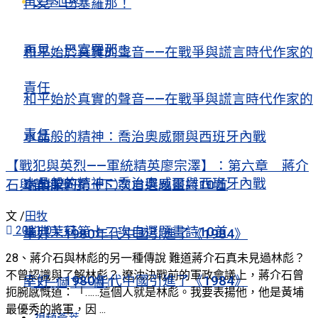
文學世界
再見，巴塞羅那！
再見，巴塞羅那！
和平始於真實的聲音——在戰爭與謊言時代作家的
責任
和平始於真實的聲音——在戰爭與謊言時代作家的
責任
水晶般的精神：喬治奧威爾與西班牙內戰
【戰犯與英烈——軍統精英廖宗澤】：第六章 蔣介
水晶般的精神：喬治奧威爾與西班牙內戰
石與黃埔學子（下）
瑞典茉莉第十二次自選題畫詩10首
文 /
田牧
2021-01-17
瑞典茉莉第十二次自選題畫詩10首
幸好，1980年代中國引進了《1984》
28、蔣介石與林彪的另一種傳說 難道蔣介石真未見過林彪？
不曾認識與了解林彪？ 遼沈決戰前的軍政會議上，蔣介石曾
幸好，1980年代中國引進了《1984》
上一個
下一個
扼腕感慨道：「……這個人就是林彪。我要表揚他，他是黃埔
最優秀的將軍，因 ...