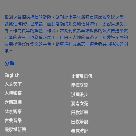
歐洲之聲網站根植於歐陸，創刊於庚子年新冠疫情席捲全球之際。
數據化時代早已來臨，面對浩瀚的知識和信息海洋，太容易迷失方
向。作為長年的媒體工作者，本網刊願為華語世界的讀者傳送平實
可靠的資訊，也為追求民主、自由、人權的有識之士及愛好文藝的
友朋提供寫作發文的平台。祈望這裡成為志同道合者共同耕耘的園
地。
分類
English
比爾曼自傳
人文天下
民運交流
人權觀察
淇園漫步
六四專欄
潤南文苑
北京觀察
田牧新著
古典音樂
田牧筆談
嚴家祺新著
老陳時評