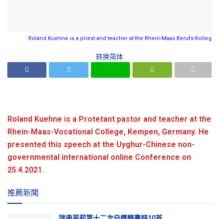
Roland Kuehne is a priest and teacher at the Rhein-Maas Berufs-Kolleg
转换简体
Roland Kuehne is a Protetant pastor and teacher at the
Rhein-Maas-Vocational College, Kempen, Germany. He
presented this speech at the Uyghur-Chinese non-
governmental international online Conference on
25.4.2021.
推薦新聞
瑞典茉莉第十二次自選題畫詩10首