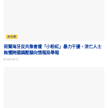
未分類
荷蘭海牙反共集會遭「小粉紅」暴力干擾，流亡人士
無懼跨國鎮壓擬向情報局舉報
2026-06-22