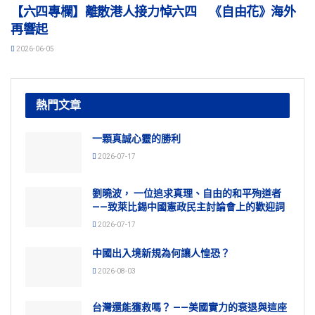
【六四專欄】離散港人接力悼六四 《自由花》海外
再響起
2026-06-05
熱門文章
一顆真誠心靈的勝利
2026-07-17
劉曉波， 一位追求真理、自由的和平殉道者
——致萊比錫中國憲政民主討論會上的歡迎詞
2026-07-17
中國出入境新規為何讓人惶恐？
2026-08-03
台灣還能獲救嗎？ ——美國實力的衰退與這座