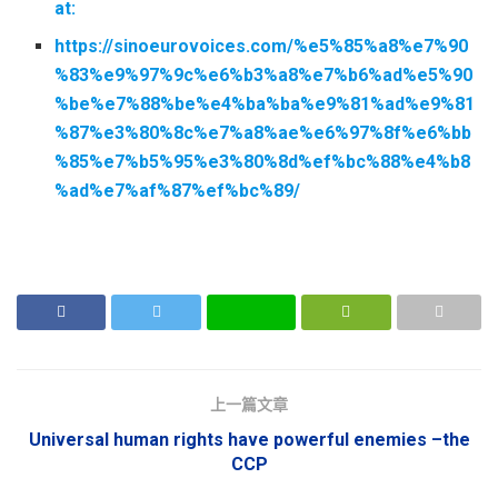
at:
https://sinoeurovoices.com/%e5%85%a8%e7%90
%83%e9%97%9c%e6%b3%a8%e7%b6%ad%e5%90
%be%e7%88%be%e4%ba%ba%e9%81%ad%e9%81
%87%e3%80%8c%e7%a8%ae%e6%97%8f%e6%bb
%85%e7%b5%95%e3%80%8d%ef%bc%88%e4%b8
%ad%e7%af%87%ef%bc%89/
上一篇文章
Universal human rights have powerful enemies –the
CCP