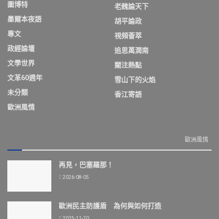
圖博特
老魏論天下
墨爾本夜語
胡平論政
專文
視頻薈萃
政經論壇
追思萬潤南
文學世界
關注熱點
文革60週年
雪山下的火焰
未分類
香江寄語
歐洲風情
歐洲風情
再見，巴塞羅那！
2026-08-05
歐洲民主防護盾 為何與如何打造
2025-11-20