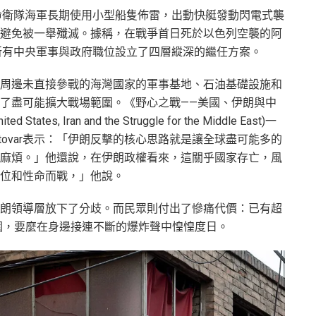
命衛隊海軍長期使用小型船隻佈雷，出動快艇發動閃電式襲
避免被一舉殲滅。據稱，在戰爭首日死於以色列空襲的阿
所有中央軍事與政府職位設立了四層縱深的繼任方案。
周邊未直接參戰的海灣國家的軍事基地、石油基礎設施和
了盡可能擴大戰場範圍。《野心之戰——美國、伊朗與中
d States, Iran and the Struggle for the Middle East)一
Ostovar表示：「伊朗反擊的核心思路就是讓全球盡可能多的
麻煩。」他還說，在伊朗政權看來，這關乎國家存亡，風
位和性命而戰，」他說。
朗領導層放下了分歧。而民眾則付出了慘痛代價：已有超
家園，要麼在身邊接連不斷的爆炸聲中惶惶度日。