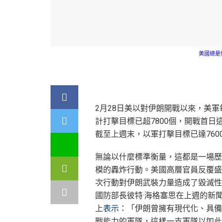
美國總是
2月28日美以對伊朗開戰以來，美
計打擊目標已超7800個，開戰首日
截至上週末，以軍打擊目標已達760
無論以什麼標準衡量，這都是一場歷
模的轟炸行動。美國高層官員反覆盛
次行動對伊朗武裝力量造成了毀滅性
國防部長彼特·海格塞思在上週的新
上
表示
：「伊朗曾擁有現代化、具備
戰能力的軍隊，這樣一支軍隊以如此