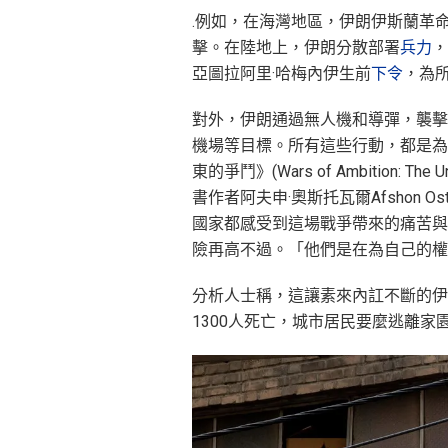
.例如，在海灣地區，伊朗伊斯蘭革
擊。在陸地上，伊朗分散部署
兵力
，
亞圖拉阿里·哈梅內伊生前
下令
，為
對外，伊朗通過無人機和導彈，襲擊
機場等目標。所有這些行動，都是為
東的爭鬥》(Wars of Ambition: The Unite
書作者阿夫申·奧斯托瓦爾Afshon 
國家都感受到這場戰爭帶來的痛苦與
險再高不過。「他們是在為自己的權
分析人士稱，這讓素來內訌不斷的伊
1300人死亡，城市居民要麼逃離