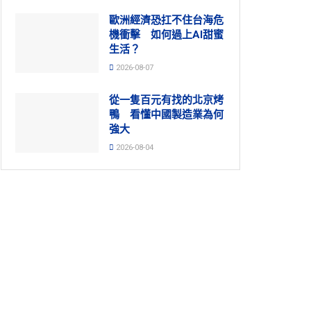
歐洲經濟恐扛不住台海危
機衝擊 如何過上AI甜蜜
生活？
2026-08-07
從一隻百元有找的北京烤
鴨 看懂中國製造業為何
強大
2026-08-04