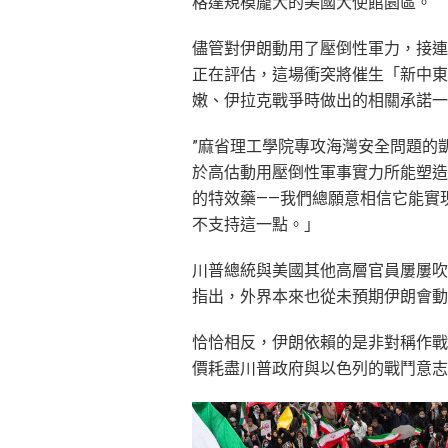
格達規模龐大的美國大使館園區。
儘管對伊朗動用了壓倒性軍力，接連
正在評估，這場衝突將催生「新中東
嫩、伊拉克戰爭時做出的相關承諾一
”麻省理工學院專攻海灣安全問題的凱特琳·
於高估動用壓倒性軍事實力所能塑造
的特效藥——我們總願意相信它能實
不支持這一點。」
川普總統與美國其他高層官員屢屢吹
指出，外界本來也從未預期伊朗會動
恰恰相反，伊朗依賴的是非對稱作戰
價耗盡川普政府與以色列的戰鬥意志