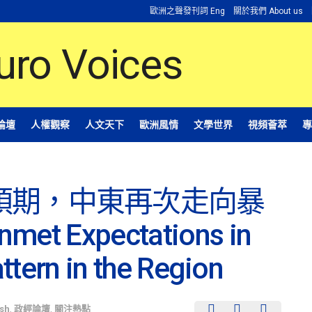
歐洲之聲發刊詞 Eng
關於我們 About us
論壇
人權觀察
人文天下
歐洲風情
文學世界
視頻薈萃
專
預期，中東再次走向暴
et Expectations in
attern in the Region
ish
,
政經論壇
,
關注熱點