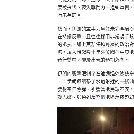
度被摧毀、喪失戰鬥力、遭到重創，
所未有的。」
然而，伊朗的軍事力量並未完全癱瘓
在持續反擊，且往往採用非常規手段
的抵抗，加上其新任領導層的政治對
態，讓人想起數十年來美國在中東地
預行動中，屢屢出現的預期落空。
伊朗的襲擊限制了石油通過兇險狹窄
二，伊朗還襲擊了水道附近的一艘油
發射密集導彈，引發當地民眾不安。
黎巴嫩、以色列及整個地區造成超23