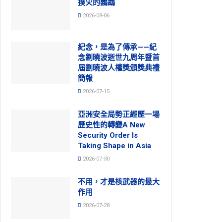
撲火的鸚鵡
2026-08-06
紀念，是為了傳承——紀
念劉曉波逝世九周年暨首
屆劉曉波人權獎頒獎典禮
簡報
2026-07-15
亞洲安全局勢正經歷一場
歷史性的轉變A New
Security Order Is
Taking Shape in Asia
2026-07-30
不用，才是核武器的最大
作用
2026-07-28