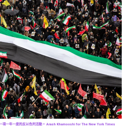
反以色列活動。 Arash Khamooshi for The New York Times