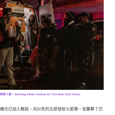
vishag Shaar-Yashuv for The New York Times
織也已加入戰局，向以色列北部發射火箭彈，並襲擊了巴