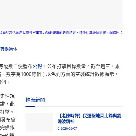
傾向於高估動用壓倒性軍事實力所能塑造的政治結果，卻低估其後續影響。網絡圖片
转换简体
軍每隔數日便發布
公報
，公布打擊目標數量。截至週三，累
這一數字為1000餘個；以色列方面的空襲統計數據顯示，
0個。
史性規
推薦新聞
讚，此
打擊。
【老陳時評】民運聖地萊比錫與劉
聞發布會
曉波精神
完備作
2026-08-07
快的速