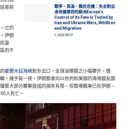
戰爭、高溫、難民危機：失去對自
這是前
身命運掌控的歐洲Europe’s
Control of Its Fate Is Tested by
Iran and Ukraine Wars, Wildfires
。它仍
and Migration
。伊朗
2026-08-07
抗姿
區的干
的
霍爾木茲海峽
對外出口，全球油價隨之小幅攀升，週
輪。幾乎每一夜，伊朗都會向以色列和美國的海灣盟友國
儘管大部分襲擊造成的損失有限，但整場戰事已在伊朗、
00人死亡。