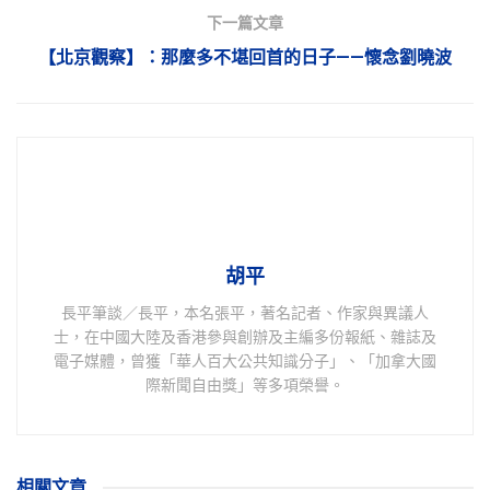
下一篇文章
【北京觀察】：那麼多不堪回首的日子——懷念劉曉波
胡平
長平筆談／長平，本名張平，著名記者、作家與異議人
士，在中國大陸及香港參與創辦及主編多份報紙、雜誌及
電子媒體，曾獲「華人百大公共知識分子」、「加拿大國
際新聞自由獎」等多項榮譽。
相關
文章