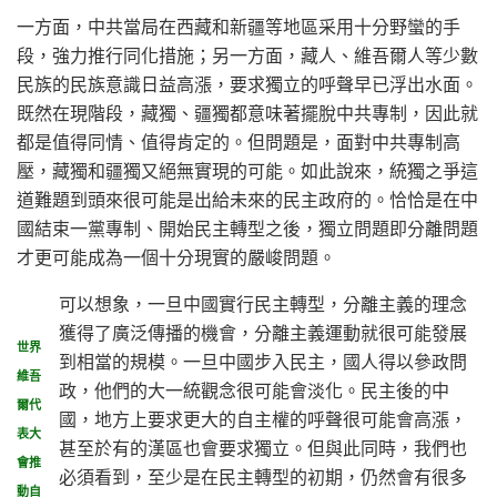
一方面，中共當局在西藏和新疆等地區采用十分野蠻的手
段，強力推行同化措施；另一方面，藏人、維吾爾人等少數
民族的民族意識日益高漲，要求獨立的呼聲早已浮出水面。
既然在現階段，藏獨、疆獨都意味著擺脫中共專制，因此就
都是值得同情、值得肯定的。但問題是，面對中共專制高
壓，藏獨和疆獨又絕無實現的可能。如此說來，統獨之爭這
道難題到頭來很可能是出給未來的民主政府的。恰恰是在中
國結束一黨專制、開始民主轉型之後，獨立問題即分離問題
才更可能成為一個十分現實的嚴峻問題。
可以想象，一旦中國實行民主轉型，分離主義的理念
獲得了廣泛傳播的機會，分離主義運動就很可能發展
世界
到相當的規模。一旦中國步入民主，國人得以參政問
維吾
政，他們的大一統觀念很可能會淡化。民主後的中
爾代
國，地方上要求更大的自主權的呼聲很可能會高漲，
表大
甚至於有的漢區也會要求獨立。但與此同時，我們也
會推
必須看到，至少是在民主轉型的初期，仍然會有很多
動自