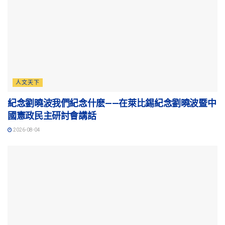
人文天下
紀念劉曉波我們紀念什麽——在萊比錫紀念劉曉波暨中
國憲政民主研討會講話
2026-08-04