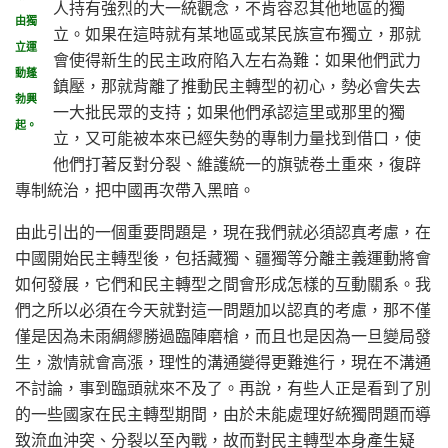
人持有強烈的大一統觀念，不肯容忍其他地區的獨
由獨
立。如果在這時就有某地區或某民族宣布獨立，那就
立運
會使得新生的民主政府陷入左右為難：如果他們武力
動蓬
鎮壓，那就背離了推動民主轉型的初心，勢必會失去
勃興
一大批民眾的支持；如果他們承認這里或那里的獨
起。
立，又可能被本來已經失勢的專制力量找到借口，使
他們打著反對分裂、維護統一的旗號卷土重來，復辟
專制統治，把中國再次帶入黑暗。
由此引出的一個重要問題是，現在我們就必須認真考慮，在
中國開始民主轉型後，包括藏獨、疆獨等分離主義運動將會
如何發展，它們和民主轉型之間會形成怎樣的互動關系。我
們之所以必須在今天就對這一問題加以認真的考慮，那不僅
僅是因為未雨綢繆勝過臨陣磨槍，而且也是因為一旦變局發
生，激情就會高漲，理性的溝通變得更難進行，現在不溝通
不討論，事到臨頭就來不及了。再說，有些人正是看到了別
的一些國家在民主轉型期間，由於未能處理好統獨問題而導
致流血沖突、分裂以至內戰，故而對民主轉型本身產生疑