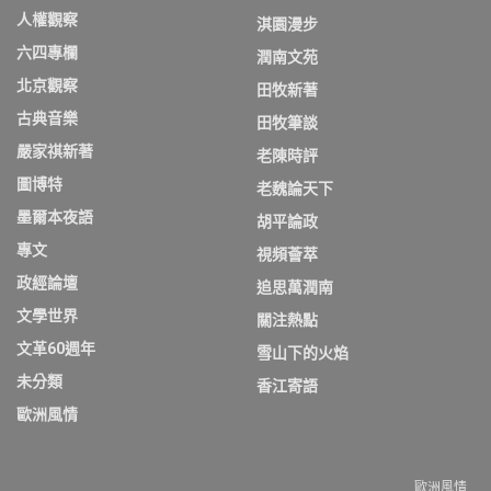
人權觀察
淇園漫步
六四專欄
潤南文苑
北京觀察
田牧新著
古典音樂
田牧筆談
嚴家祺新著
老陳時評
圖博特
老魏論天下
墨爾本夜語
胡平論政
專文
視頻薈萃
政經論壇
追思萬潤南
文學世界
關注熱點
文革60週年
雪山下的火焰
未分類
香江寄語
歐洲風情
歐洲風情