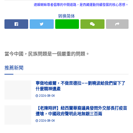
達賴喇嘛尊者倡導的中間道路，是西藏運動持續發展的核心思想。
转换简体
當今中國，民族問題是一個嚴重的問題。
推薦新聞
寧做哈維爾，不做昆德拉——劉曉波給我們留下了
什麼精神遺產
2026-08-04
【老陳時評】紐西蘭華裔議員發問外交部長打疫苗
遭嗆，中國政府聲明此地無銀三百兩
2026-08-04