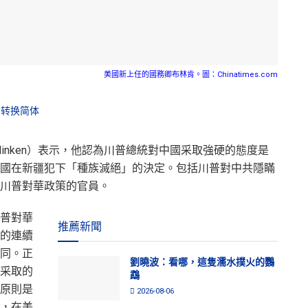
美國新上任的國務卿布林肯。圖：Chinatimes.com
转换简体
 Blinken）表示，他認為川普總統對中國采取強硬的態度是
國在新疆犯下「種族滅絕」的決定。包括川普對中共隱瞞
川普對華政策的官員。
普對華
推薦新聞
的連續
同。正
劉曉波：看哪，這隻濡水撲火的鸚
采取的
鵡
原則是
2026-08-06
，在美