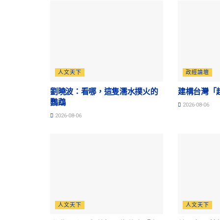
人文天下
政經論壇
劉曉波：看哪，這隻濡水撲火的
建構台灣「
鸚鵡
2026-08-06
2026-08-06
人文天下
人文天下