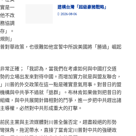
建構台灣「超級豪豬戰略」
實是一
2026-08-06
他不改
務協調
存」。
規則」
普對華政策，也很難如他宣誓中所說美國將「勝過」崛起
非常正確；「我認為，當我們在考慮如何與中國打交道
勢的立場出发來對待中國。而增加實力就是與盟友聯合，
」川普的外交政策在這一點是確實意氣用事。對昔日的盟
機構與中共爭不過就「退群」。布林肯如果做到把昔日的
組織，與中共展開針鋒相對的鬥爭，進一步把中共趕出諸
主導權，必然對中共形成重大的打擊。
前民主黨與主流媒體對川普全盤否定，趕盡殺絕的形勢
彎抹角，拖泥帶水，直接了當肯定川普對中共的強硬政