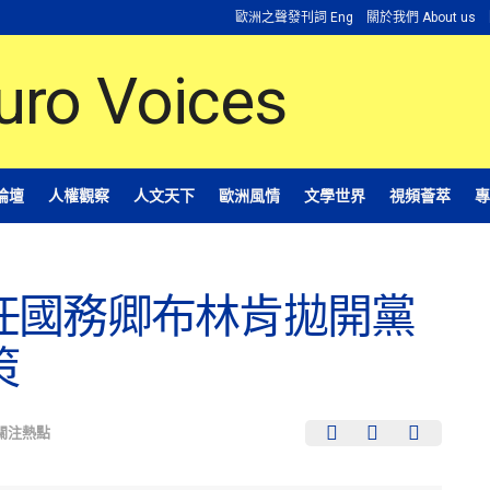
歐洲之聲發刊詞 Eng
關於我們 About us
論壇
人權觀察
人文天下
歐洲風情
文學世界
視頻薈萃
專
任國務卿布林肯拋開黨
策
關注熱點