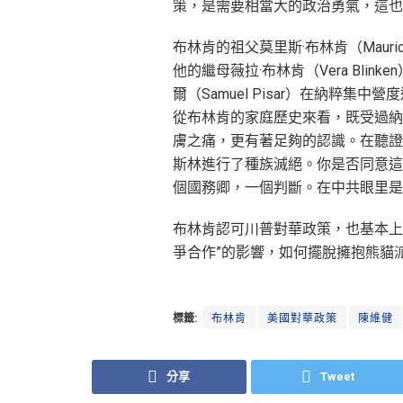
策，是需要相當大的政治勇氣，這也
布林肯的祖父莫里斯·布林肯（Mauri
他的繼母薇拉·布林肯（Vera Bli
爾（Samuel Pisar）在納粹
從布林肯的家庭歷史來看，既受過納
膚之痛，更有著足夠的認識。在聽證
斯林進行了種族滅絕。你是否同意這
個國務卿，一個判斷。在中共眼里是
布林肯認可川普對華政策，也基本上
爭合作”的影響，如何擺脫擁抱熊貓
標籤:
布林肯
美國對華政策
陳維健
分享
Tweet