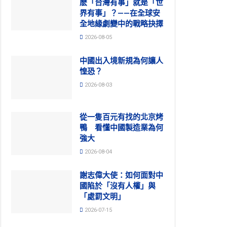
麽「台灣有事」就是「世
界有事」？——在全球安
全地緣劇變中的戰略抉擇
2026-08-05
中國出入境新規為何讓人
惶恐？
2026-08-03
從一隻百元有找的北京烤
鴨 看懂中國製造業為何
強大
2026-08-04
謝志偉大使：如何面對中
國陷於「沒有人權」與
「處罰文明」
2026-07-15