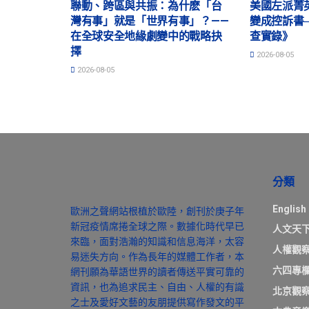
聯動、跨區與共振：為什麽「台
美國左派菁
灣有事」就是「世界有事」？——
變成控訴書
在全球安全地緣劇變中的戰略抉
查實錄》
擇
2026-08-05
2026-08-05
分類
English
歐洲之聲網站根植於歐陸，創刊於庚子年
新冠疫情席捲全球之際。數據化時代早已
人文天
來臨，面對浩瀚的知識和信息海洋，太容
人權觀
易迷失方向。作為長年的媒體工作者，本
六四專
網刊願為華語世界的讀者傳送平實可靠的
資訊，也為追求民主、自由、人權的有識
北京觀
之士及愛好文藝的友朋提供寫作發文的平