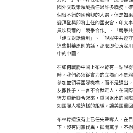
國外交政策領域擔任過許多職務，確
個很不錯的國務卿的人選。但是如果
變拜登與即將上任的國安會，印太事
員坎貝爾的「競爭合作」、「競爭共
「建立對話機制」、「說服中共遵守
這些對華原則的話，那麽即使肯定川
中的中國。
在如何戰勝中國上布林肯有一點說得
時，我們必須從實力的立場而不是弱
參加並領導國際機構，而不是退出。
友撒性子，一言不合就走人，在國際
盟友重新聯合起來，重回退出的國際
如國際人權這樣的組織，讓美國重回
布林肯還沒有上已任先聲奪人，在目
下，沒有同黨伐異，拋開黨爭，不拐