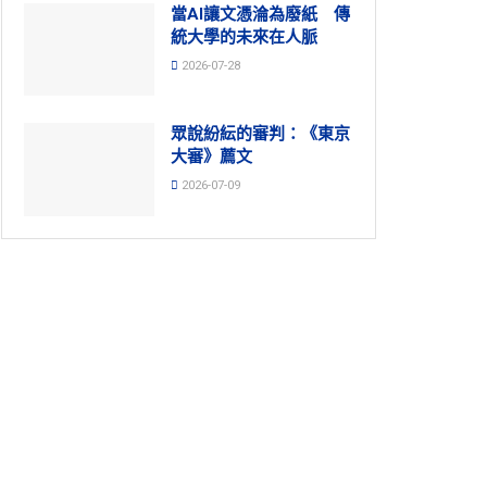
當AI讓文憑淪為廢紙 傳
統大學的未來在人脈
2026-07-28
眾說紛紜的審判：《東京
大審》薦文
2026-07-09