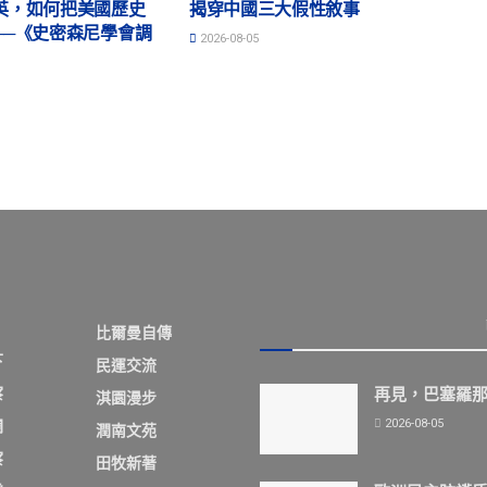
英，如何把美國歷史
揭穿中國三大假性敘事
──《史密森尼學會調
2026-08-05
比爾曼自傳
下
民運交流
察
再見，巴塞羅
淇園漫步
2026-08-05
欄
潤南文苑
察
田牧新著