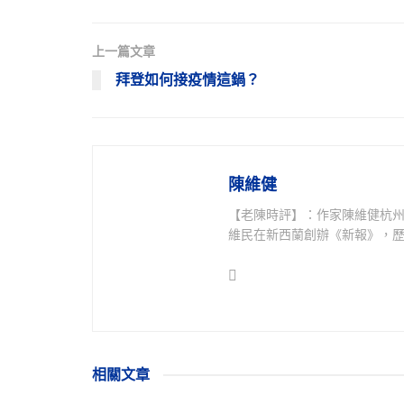
上一篇文章
拜登如何接疫情這鍋？
陳維健
【老陳時評】：作家陳維健杭
維民在新西蘭創辦《新報》，歷
相關
文章