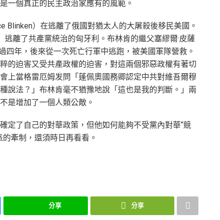
是一個真正的民主政治家應有的風範。
ce Blinken）在逃離了俄國對猶太人的大屠殺後移民美國。
nken）逃離了共產黨統治的匈牙利。布林肯的繼父塞繆爾·皮薩
集中營度過四年，後來從一次死亡行軍中逃跑，被美國軍隊營救。
粹的迫害又受共產政權的迫害，對這兩個邪惡政權有著切
會上當格雷厄姆发問「蓬佩奧國務卿認定中共對維吾爾穆
種說法？」布林肯毫不猶豫地說「這也是我的判斷。」兩
不是增加了一個人類公敵。
確定了自己的對華政策，但他如何能夠不受黨內對華“競
派的牽制，還須時日再看看。
分享
分享