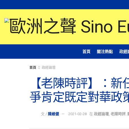
首頁
關注熱點
政經
首頁
政經論壇
【老陳時評】：新
爭肯定既定對華政
文 /
陳維健
2021-02-28
在
政經論壇
,
老陳時評
,